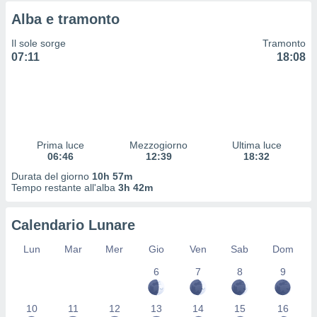
 profili
Alba e tramonto
lezione
cità
Il sole sorge
Tramonto
izzata,
07:11
18:08
fili per
izzazione
nuti,
 profili
lezione
uti
Prima luce
Mezzogiorno
Ultima luce
zzati,
06:46
12:39
18:32
 le
Durata del giorno
10h 57m
ni degli
Tempo restante all'alba
3h 42m
 misurare
zioni dei
,
Calendario Lunare
ere il
Lun
Mar
Mer
Gio
Ven
Sab
Dom
so
6
7
8
9
he o la
ione di
enienti
10
11
12
13
14
15
16
diverse,