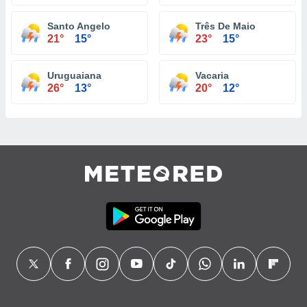
Santo Angelo
Três De Maio
21°
15°
23°
15°
Uruguaiana
Vacaria
26°
13°
20°
12°