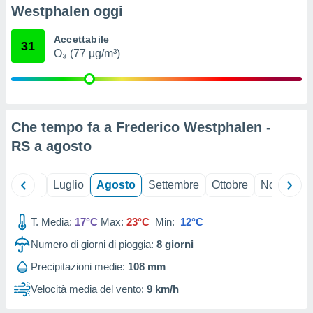
ioni
" o
Westphalen oggi
tra
sui cookie
Accettabile
31
o sito
O₃ (77 µg/m³)
nostri
mo il
Che tempo fa a Frederico Westphalen -
te
ento dei
RS a
agosto
re
Giugno
Luglio
Agosto
Settembre
Ottobre
Novembre
ioni su
vo e/o
i,
T. Media:
17°C
Max:
23°C
Min:
12°C
 dati
er la
Numero di giorni di pioggia:
8
giorni
 della
Precipitazioni medie:
108 mm
à, creare
r la
Velocità media del vento:
9 km/h
à
izzata,