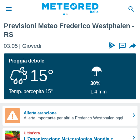
Previsioni Meteo Frederico Westphalen -
tiva
RS
rivacy
ti di
03:05
Giovedi
...
net
net)
Pioggia debole
i
 da
15°
nisti per
 che le
30%
ioni
Temp. percepita 15°
iano di
1.4 mm
È
 a
Allerta arancione
ito Web
Allerta importante per altri a Frederico Westphalen oggi
do le
opzioni:
Ultim'ora.
L'Organizzazione Meteorologica Mondiale
 i