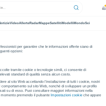
Notizie
Video
Allerte
Radar
Mappe
Satelliti
Modelli
Mondo
Sci
fessionisti per garantire che le informazioni offerte siano di
guenti opzioni:
ccolte tramite cookie o tecnologie simili, ci consente di
n elevati standard di qualità senza alcun costo.
o - RS
re al sito Web accettando l'installazione di tutti i cookie, nostri
 il comportamento sul sito Web, nonché di sviluppare un profilo
...
asati su di esso. Puoi consultare maggiori informazioni nella
si momento premendo il pulsante
Impostazioni cookie
che appare
Per ora
Cielo nuvoloso nelle prossime
ore