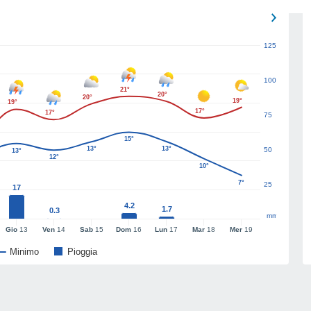
125
100
21°
20°
20°
19°
19°
17°
17°
75
15°
13°
13°
50
13°
12°
10°
7°
25
17
4.2
1.7
0.3
mm
Gio
13
Ven
14
Sab
15
Dom
16
Lun
17
Mar
18
Mer
19
Minimo
Pioggia