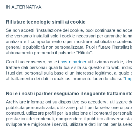
14°
IN ALTERNATIVA,
Rifiutare tecnologie simili ai cookie
Ovest
Se non accetti l'installazione dei cookie, puoi continuare ad acc
Temp. percepita 14°
21
-
44 km
che verranno installati solo i cookie necessari per garantire la n
analizzare il comportamento o per mostrare pubblicità o contenut
generali e pubblicità non personalizzata. Puoi rifiutare l'install
abbonamento premendo il pulsante "Rifiuta".
Ultim'ora.
Luca Lombroso non vede la fine del caldo:
Con il tuo consenso, noi e i
nostri partner
utilizziamo cookie, iden
"Ferragosto 2026 potrebbe entrare nella storia
trattare dati personali quali la tua visita su questo sito web, indiri
Ecco perché."
i tuoi dati personali sulla base di un interesse legittimo, al quale
Il Meteo 1 - 7
Attualità
Mappa di nuvolosità
Radar 
al trattamento dei dati in qualsiasi momento facendo clic su "
Imp
Noi e i nostri partner eseguiamo il seguente trattamento
Domani
Domenica
Oggi
Archiviare informazioni su dispositivo e/o accedervi, utilizzare dati
pubblicità personalizzata, utilizzare profili per la selezione di pu
8 Ago
9 Ago
7 Ago
contenuti, utilizzare profili per la selezione di contenuti personal
prestazioni dei contenuti, comprendere il pubblico attraverso stat
sviluppare e migliorare i servizi, utilizzare dati limitati per la sel
50%
60%