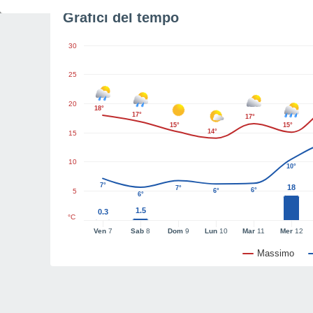
Grafici del tempo
30
25
20
18°
17°
17°
15°
15°
14°
15
10
10°
7°
18
7°
6°
5
6°
6°
1.5
0.3
°C
Ven
7
Sab
8
Dom
9
Lun
10
Mar
11
Mer
12
Massimo