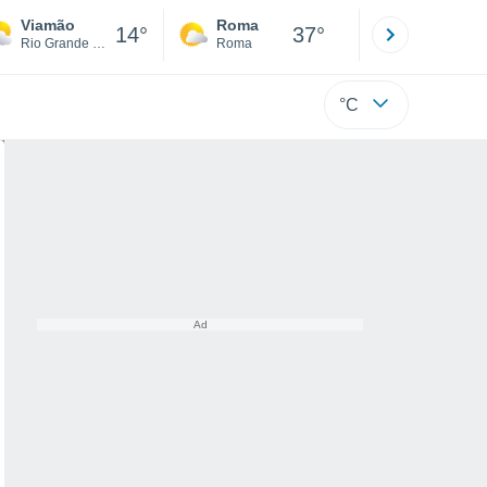
Viamão
Roma
Milano
14°
37°
Rio Grande do Sul
Roma
Milano
°C