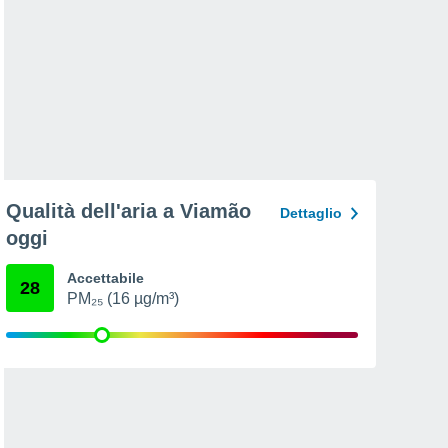
Qualità dell'aria a Viamão
Dettaglio
oggi
Accettabile
28
PM₂₅ (16 µg/m³)