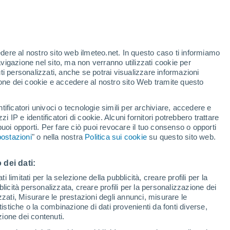
Allerta arancione
Allerta importante per altri a Viamão
oggi
edere al nostro sito web ilmeteo.net. In questo caso ti informiamo
/h
avigazione nel sito, ma non verranno utilizzati cookie per
i personalizzati, anche se potrai visualizzare informazioni
azione dei cookie e accedere al nostro sito Web tramite questo
tificatori univoci o tecnologie simili per archiviare, accedere e
.
zzi IP e identificatori di cookie. Alcuni fornitori potrebbero trattare
 puoi opporti. Per fare ciò puoi revocare il tuo consenso o opporti
di pioggia
Satelliti
Modelli
ostazioni
" o nella nostra
Politica sui cookie
su questo sito web.
 dei dati:
Lunedì
Martedì
Mercoledì
Giovedi
 limitati per la selezione della pubblicità, creare profili per la
bblicità personalizzata, creare profili per la personalizzazione dei
10 Ago
11 Ago
12 Ago
13 Ago
izzati, Misurare le prestazioni degli annunci, misurare le
istiche o la combinazione di dati provenienti da fonti diverse,
ezione dei contenuti.
90%
80%