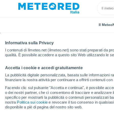
Il Meteo
Informativa sulla Privacy
I contenuti di Ilmeteo.net (ilmeteo.net) sono stati preparati da pro
qualità. È possibile accedere a questo sito Web utilizzando le se
Accetta i cookie e accedi gratuitamente
Home
Brasile
Rio Grande Do Sul
Viamão
La pubblicità digitale personalizzata, basata sulle informazioni ra
finanziare la nostra attività per continuare a offrirti contenuti co
Previsioni Meteo Viamã
Facendo clic sul pulsante "Accetta e continua", è possibile accede
o dei nostri partner, che ci consentono di tracciare e analizzare
10:30
Venerdì
specifico per mostrarti la pubblicità o contenuti personalizzati b
nostra
Politica sui cookie
e revocare il tuo consenso in qualsia
disponibile a piè di pagina del nostro sito web.
Parzialmente nuvoloso