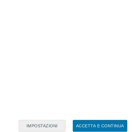
Calendario Lunare
Lun
Mar
Mer
Gio
Ven
Sab
Dom
7
8
9
10
11
12
13
14
15
16
17
18
19
20
IMPOSTAZIONI
ACCETTA E CONTINUA