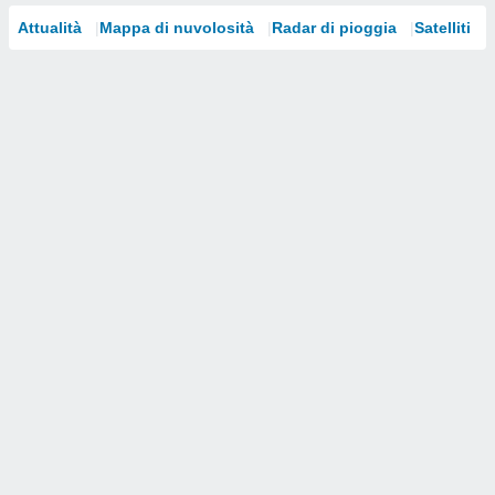
Attualità
Mappa di nuvolosità
Radar di pioggia
Satelliti
i nostri
artner