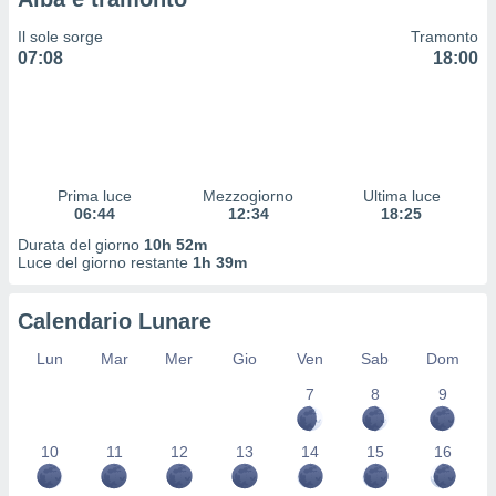
 profili
lezione
Il sole sorge
Tramonto
cità
07:08
18:00
izzata,
fili per
izzazione
nuti,
 profili
Prima luce
Mezzogiorno
Ultima luce
lezione
06:44
12:34
18:25
uti
zzati,
Durata del giorno
10h 52m
Luce del giorno restante
1h 39m
 le
ni degli
 misurare
Calendario Lunare
zioni dei
,
Lun
Mar
Mer
Gio
Ven
Sab
Dom
ere il
7
8
9
so
he o la
10
11
12
13
14
15
16
ione di
enienti
diverse,