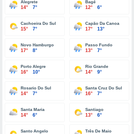
Alegrete
Bagé
14°
7°
12°
6°
Cachoeira Do Sul
Capão Da Canoa
15°
7°
17°
13°
Novo Hamburgo
Passo Fundo
17°
8°
13°
7°
Porto Alegre
Rio Grande
16°
10°
14°
9°
Rosario Do Sul
Santa Cruz Do Sul
14°
7°
16°
7°
Santa Maria
Santiago
14°
6°
13°
6°
Santo Angelo
Três De Maio