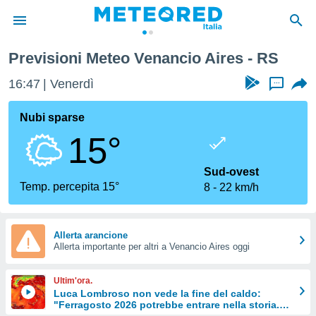
Previsioni Meteo Venancio Aires - RS
tiva
rivacy
16:47
Venerdì
...
ti di
net
Nubi sparse
net)
15°
i
 da
nisti per
Sud-ovest
 che le
Temp. percepita 15°
8
22 km/h
ioni
iano di
È
Allerta arancione
 a
Allerta importante per altri a Venancio Aires oggi
ito Web
do le
Ultim'ora.
opzioni:
Luca Lombroso non vede la fine del caldo:
"Ferragosto 2026 potrebbe entrare nella storia.
 i