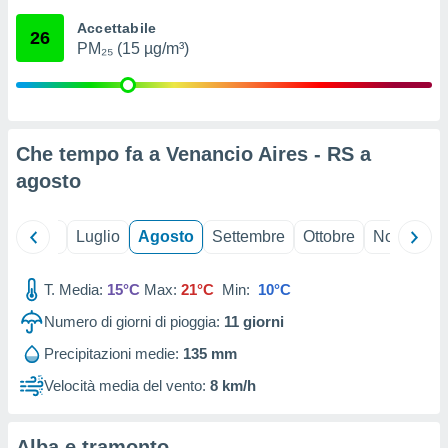
ioni
" o
Accettabile
tra
26
PM₂₅ (15 µg/m³)
sui cookie
o sito
nostri
Che tempo fa a Venancio Aires - RS a
mo il
agosto
te
ento dei
Giugno
Luglio
Agosto
Settembre
Ottobre
Novembre
re
ioni su
vo e/o
T. Media:
15°C
Max:
21°C
Min:
10°C
i,
Numero di giorni di pioggia:
11
giorni
 dati
er la
Precipitazioni medie:
135 mm
 della
à, creare
Velocità media del vento:
8 km/h
r la
à
izzata,
Alba e tramonto