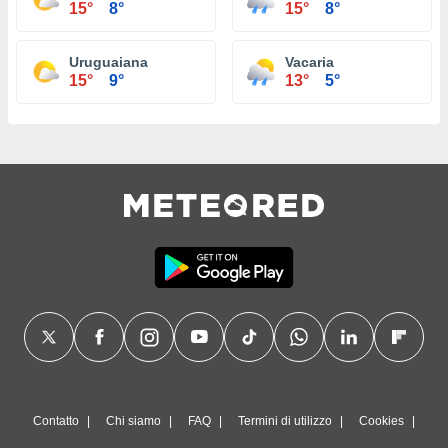
15°
8°
15°
8°
Uruguaiana
Vacaria
15°
9°
13°
5°
Contatto
Chi siamo
FAQ
Termini di utilizzo
Cookies