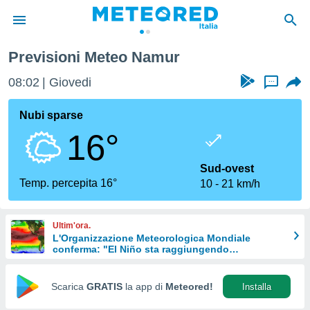
Previsioni Meteo Namur
tiva
rivacy
08:02
Giovedi
...
ti di
net
Nubi sparse
net)
16°
i
 da
nisti per
Sud-ovest
 che le
Temp. percepita 16°
10
21 km/h
ioni
iano di
È
Ultim'ora.
L'Organizzazione Meteorologica Mondiale
 a
conferma: "El Niño sta raggiungendo
ito Web
un'intensità mai vista da diversi anni"
do le
opzioni:
Scarica
GRATIS
la app di
Meteored!
Installa
 i