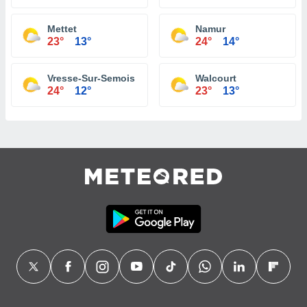
Mettet
Namur
23°
13°
24°
14°
Vresse-Sur-Semois
Walcourt
24°
12°
23°
13°