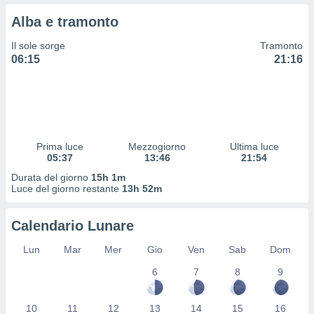
 profili
Alba e tramonto
lezione
cità
Il sole sorge
Tramonto
izzata,
06:15
21:16
fili per
izzazione
nuti,
 profili
lezione
uti
Prima luce
Mezzogiorno
Ultima luce
zzati,
05:37
13:46
21:54
 le
Durata del giorno
15h 1m
ni degli
Luce del giorno restante
13h 52m
 misurare
zioni dei
,
Calendario Lunare
ere il
Lun
Mar
Mer
Gio
Ven
Sab
Dom
so
6
7
8
9
he o la
ione di
enienti
10
11
12
13
14
15
16
diverse,