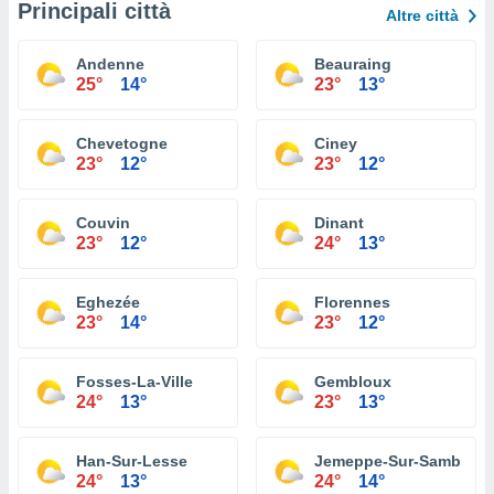
Principali città
Altre città
Andenne
Beauraing
25°
14°
23°
13°
Chevetogne
Ciney
23°
12°
23°
12°
Couvin
Dinant
23°
12°
24°
13°
Eghezée
Florennes
23°
14°
23°
12°
Fosses-La-Ville
Gembloux
24°
13°
23°
13°
Han-Sur-Lesse
Jemeppe-Sur-Sambre
24°
13°
24°
14°