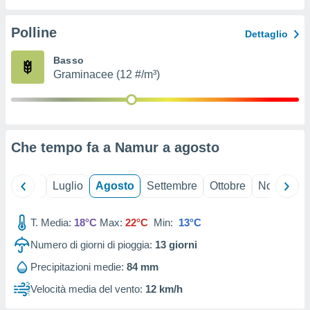
ioni
" o
tra
Polline
Dettaglio
sui cookie
o sito
Basso
Graminacee (12 #/m³)
nostri
mo il
te
ento dei
Che tempo fa a Namur a
agosto
re
ioni su
Giugno
Luglio
Agosto
Settembre
Ottobre
Novembre
vo e/o
i,
T. Media:
18°C
Max:
22°C
Min:
13°C
 dati
er la
Numero di giorni di pioggia:
13
giorni
 della
à, creare
Precipitazioni medie:
84 mm
r la
Velocità media del vento:
12 km/h
à
izzata,