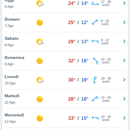
a", è
17
-
38
24°
/
14°
km/h
6 Ago
al sito
ettando
Domani
8
-
20
25°
/
12°
zione di
km/h
7 Ago
okie,
dei nostri
Sabato
8
-
22
che ci
29°
/
13°
km/h
8 Ago
no di
 e
e il
Domenica
10
-
25
32°
/
16°
amento
km/h
9 Ago
 Web,
i
Lunedì
18
-
39
re un
30°
/
19°
km/h
10 Ago
pecifico
arti la
Martedì
à o
13
-
29
28°
/
16°
km/h
i
11 Ago
zzati
 di esso.
Mercoledì
10
-
25
sultare
33°
/
15°
km/h
12 Ago
oni nella