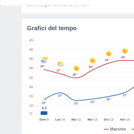
Luce del giorno restante
9h 43m
Grafici del tempo
45
40
34°
35
33°
29°
29°
30
27°
25°
25
20
17°
17°
15
15°
13°
13°
13°
10
0.3
°C
Dom
9
Lun
10
Mar
11
Mer
12
Gio
13
Ven
14
Massimo