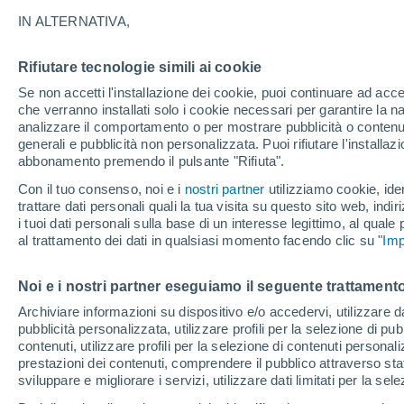
27°
IN ALTERNATIVA,
Rifiutare tecnologie simili ai cookie
UV
3 Medi
Se non accetti l'installazione dei cookie, puoi continuare ad acc
Temp. percepita 26°
FPS
6-10
che verranno installati solo i cookie necessari per garantire la n
analizzare il comportamento o per mostrare pubblicità o contenut
generali e pubblicità non personalizzata. Puoi rifiutare l'install
abbonamento premendo il pulsante "Rifiuta".
Ultim'ora.
Meteo, tendenza di lungo termine: arrivano
Con il tuo consenso, noi e i
nostri partner
utilizziamo cookie, iden
conferme, la svolta dopo Ferragosto
trattare dati personali quali la tua visita su questo sito web, indiri
i tuoi dati personali sulla base di un interesse legittimo, al quale
Il Meteo 1 - 7
Attualità
Mappa di pioggia
Radar di 
al trattamento dei dati in qualsiasi momento facendo clic su "
Imp
Noi e i nostri partner eseguiamo il seguente trattamento
Domani
Martedì
M
Oggi
Archiviare informazioni su dispositivo e/o accedervi, utilizzare dati
pubblicità personalizzata, utilizzare profili per la selezione di pu
10 Ago
11 Ago
9 Ago
contenuti, utilizzare profili per la selezione di contenuti personal
prestazioni dei contenuti, comprendere il pubblico attraverso stat
sviluppare e migliorare i servizi, utilizzare dati limitati per la sel
30%