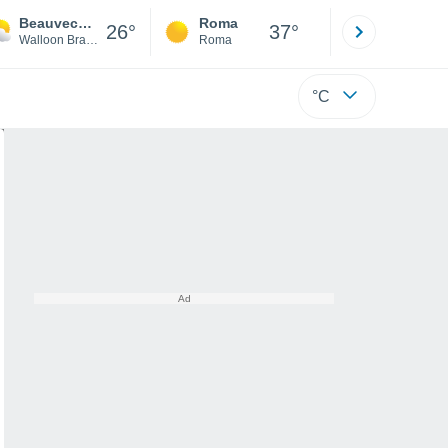
Beauvechain
Roma
Milano
26°
37°
Walloon Brabant
Roma
Milano
°C