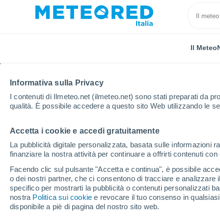
Il Meteo
Informativa sulla Privacy
I contenuti di Ilmeteo.net (ilmeteo.net) sono stati preparati da pro
qualità. È possibile accedere a questo sito Web utilizzando le se
Accetta i cookie e accedi gratuitamente
Home
Belgio
Vallonia
Brabante Vallone
Bea
La pubblicità digitale personalizzata, basata sulle informazioni ra
finanziare la nostra attività per continuare a offrirti contenuti co
Previsioni Meteo Beau
Facendo clic sul pulsante "Accetta e continua", è possibile accede
o dei nostri partner, che ci consentono di tracciare e analizzare
12:07
Domenica
specifico per mostrarti la pubblicità o contenuti personalizzati b
nostra
Politica sui cookie
e revocare il tuo consenso in qualsia
disponibile a piè di pagina del nostro sito web.
Coperto