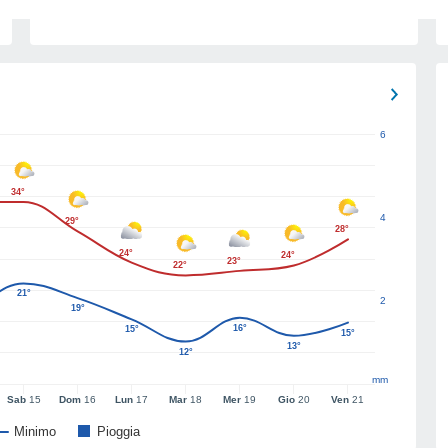
6
34°
4
29°
28°
24°
24°
23°
22°
21°
2
19°
16°
15°
15°
13°
12°
mm
Sab
15
Dom
16
Lun
17
Mar
18
Mer
19
Gio
20
Ven
21
Minimo
Pioggia