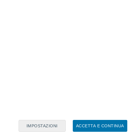
Calendario Lunare
Lun
Mar
Mer
Gio
Ven
Sab
Dom
9
10
11
12
13
14
15
16
17
18
19
20
21
22
IMPOSTAZIONI
ACCETTA E CONTINUA