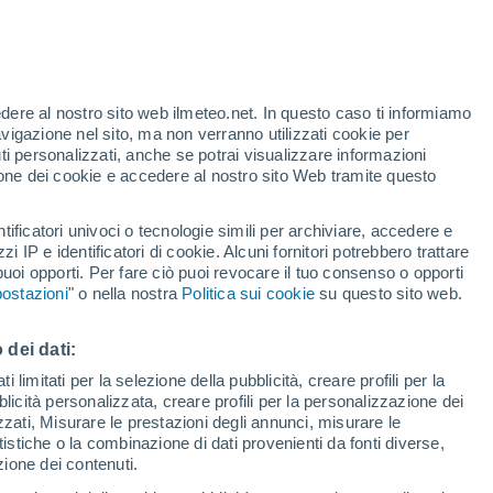
Allerta gialla
Allerta moderata per alte
temperature a Beauvechain oggi
o
edere al nostro sito web ilmeteo.net. In questo caso ti informiamo
avigazione nel sito, ma non verranno utilizzati cookie per
i personalizzati, anche se potrai visualizzare informazioni
azione dei cookie e accedere al nostro sito Web tramite questo
tificatori univoci o tecnologie simili per archiviare, accedere e
zzi IP e identificatori di cookie. Alcuni fornitori potrebbero trattare
 puoi opporti. Per fare ciò puoi revocare il tuo consenso o opporti
pioggia
Satelliti
Modelli
ostazioni
" o nella nostra
Politica sui cookie
su questo sito web.
 dei dati:
ercoledì
Giovedi
Venerdì
Sabato
 limitati per la selezione della pubblicità, creare profili per la
bblicità personalizzata, creare profili per la personalizzazione dei
12 Ago
13 Ago
14 Ago
15 Ago
izzati, Misurare le prestazioni degli annunci, misurare le
istiche o la combinazione di dati provenienti da fonti diverse,
ezione dei contenuti.