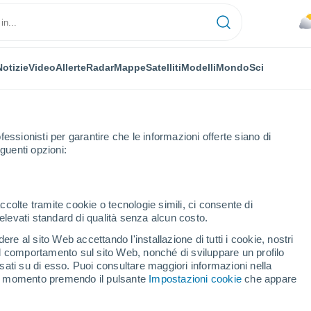
Notizie
Video
Allerte
Radar
Mappe
Satelliti
Modelli
Mondo
Sci
fessionisti per garantire che le informazioni offerte siano di
guenti opzioni:
uvechain
ccolte tramite cookie o tecnologie simili, ci consente di
n elevati standard di qualità senza alcun costo.
vechain
re al sito Web accettando l'installazione di tutti i cookie, nostri
 il comportamento sul sito Web, nonché di sviluppare un profilo
...
asati su di esso. Puoi consultare maggiori informazioni nella
si momento premendo il pulsante
Impostazioni cookie
che appare
Per ora
Piogge deboli nelle prossime ore