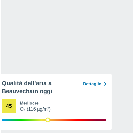
Qualità dell'aria a
Dettaglio
Beauvechain oggi
Mediocre
45
O₃ (116 µg/m³)