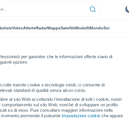
Notizie
Video
Allerte
Radar
Mappe
Satelliti
Modelli
Mondo
Sci
fessionisti per garantire che le informazioni offerte siano di
guenti opzioni:
set
ccolte tramite cookie o tecnologie simili, ci consente di
n elevati standard di qualità senza alcun costo.
et
re al sito Web accettando l'installazione di tutti i cookie, nostri
 il comportamento sul sito Web, nonché di sviluppare un profilo
...
asati su di esso. Puoi consultare maggiori informazioni nella
si momento premendo il pulsante
Impostazioni cookie
che appare
Per ora
Cielo sereno nelle prossime ore