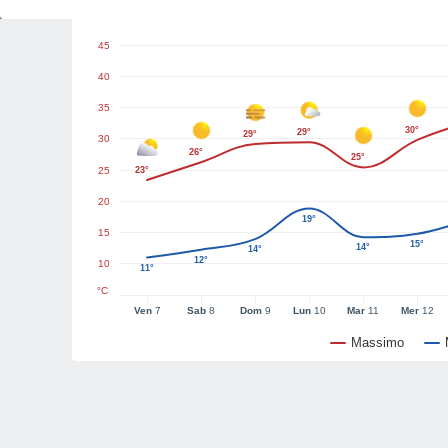
Grafici del tempo
45
40
35
30°
29°
29°
30
26°
25°
25
23°
20
19°
15
15°
14°
14°
12°
10
11°
°C
Ven
7
Sab
8
Dom
9
Lun
10
Mar
11
Mer
12
Massimo