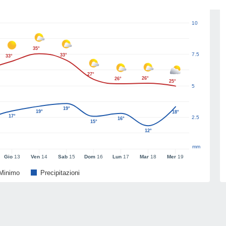
10
35°
7.5
33°
33°
27°
26°
26°
25°
5
19°
19°
18°
17°
2.5
16°
15°
12°
mm
Gio
13
Ven
14
Sab
15
Dom
16
Lun
17
Mar
18
Mer
19
Minimo
Precipitazioni