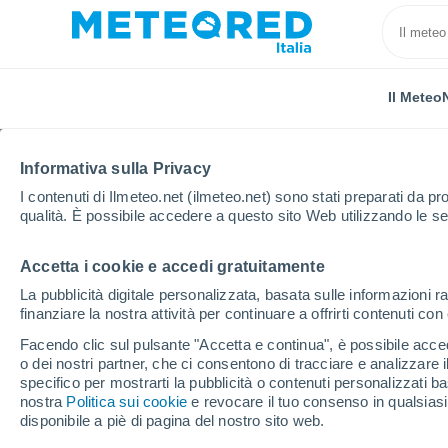
Il Meteo
Informativa sulla Privacy
I contenuti di Ilmeteo.net (ilmeteo.net) sono stati preparati da pro
qualità. È possibile accedere a questo sito Web utilizzando le se
Accetta i cookie e accedi gratuitamente
Home
Belgio
Vallonia
Provincia di Liegi
Bier
La pubblicità digitale personalizzata, basata sulle informazioni ra
finanziare la nostra attività per continuare a offrirti contenuti co
Previsioni Meteo Biers
Facendo clic sul pulsante "Accetta e continua", è possibile accede
o dei nostri partner, che ci consentono di tracciare e analizzare
22:03
Venerdì
specifico per mostrarti la pubblicità o contenuti personalizzati b
nostra
Politica sui cookie
e revocare il tuo consenso in qualsia
disponibile a piè di pagina del nostro sito web.
Cielo sereno