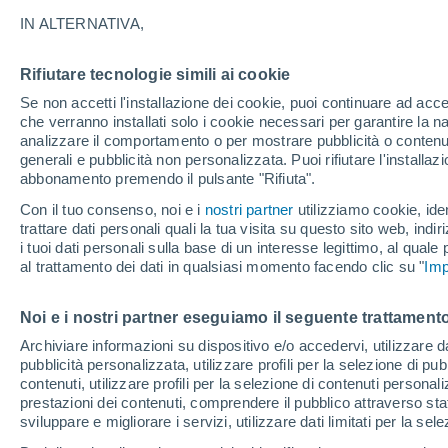
18°
IN ALTERNATIVA,
Rifiutare tecnologie simili ai cookie
Luna calan
Se non accetti l'installazione dei cookie, puoi continuare ad acc
Illuminata:
Temp. percepita 18°
che verranno installati solo i cookie necessari per garantire la n
analizzare il comportamento o per mostrare pubblicità o contenut
generali e pubblicità non personalizzata. Puoi rifiutare l'install
abbonamento premendo il pulsante "Rifiuta".
Ultim'ora.
Luca Lombroso non vede la fine del caldo:
Con il tuo consenso, noi e i
nostri partner
utilizziamo cookie, iden
"Ferragosto 2026 potrebbe entrare nella storia
trattare dati personali quali la tua visita su questo sito web, indiri
Ecco perché."
i tuoi dati personali sulla base di un interesse legittimo, al quale
Il Meteo 1 - 7
Attualità
Mappa della Temperatura
R
al trattamento dei dati in qualsiasi momento facendo clic su "
Imp
Noi e i nostri partner eseguiamo il seguente trattamento
Domani
Domenica
Oggi
Archiviare informazioni su dispositivo e/o accedervi, utilizzare dati
pubblicità personalizzata, utilizzare profili per la selezione di pu
8 Ago
9 Ago
7 Ago
contenuti, utilizzare profili per la selezione di contenuti personal
prestazioni dei contenuti, comprendere il pubblico attraverso stat
sviluppare e migliorare i servizi, utilizzare dati limitati per la sel