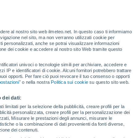
te
edere al nostro sito web ilmeteo.net. In questo caso ti informiamo
35%
avigazione nel sito, ma non verranno utilizzati cookie per
i personalizzati, anche se potrai visualizzare informazioni
azione dei cookie e accedere al nostro sito Web tramite questo
tificatori univoci o tecnologie simili per archiviare, accedere e
.
zzi IP e identificatori di cookie. Alcuni fornitori potrebbero trattare
 puoi opporti. Per fare ciò puoi revocare il tuo consenso o opporti
adar di pioggia
Satelliti
Modelli
ostazioni
" o nella nostra
Politica sui cookie
su questo sito web.
 dei dati:
Lunedì
Martedì
Mercoledì
Giovedi
 limitati per la selezione della pubblicità, creare profili per la
bblicità personalizzata, creare profili per la personalizzazione dei
10 Ago
11 Ago
12 Ago
13 Ago
izzati, Misurare le prestazioni degli annunci, misurare le
istiche o la combinazione di dati provenienti da fonti diverse,
ezione dei contenuti.