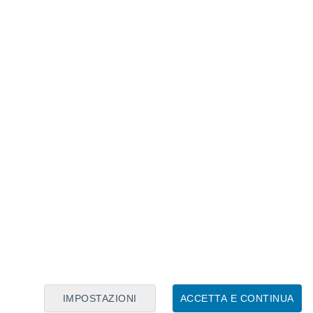
Calendario Lunare
Lun
Mar
Mer
Gio
Ven
Sab
Dom
7
8
9
10
11
12
13
14
15
16
17
18
19
20
IMPOSTAZIONI
ACCETTA E CONTINUA