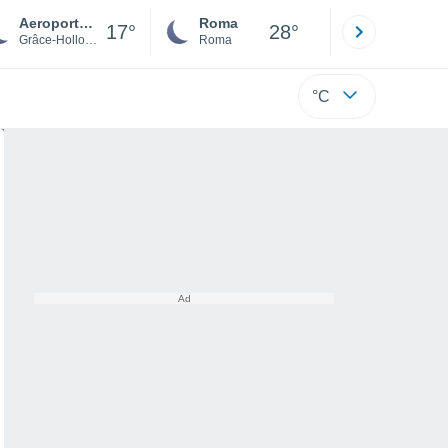
Aeroporto di Liegi-Bierset
Roma
Milano
17°
28°
Grâce-Hollogne
Roma
Milano
°C