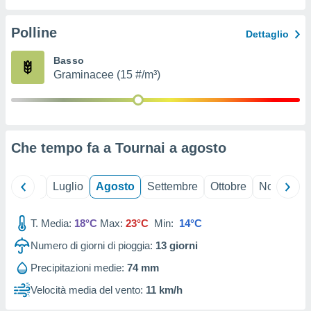
ioni
" o
tra
Polline
Dettaglio
sui cookie
o sito
Basso
Graminacee (15 #/m³)
nostri
mo il
te
ento dei
Che tempo fa a Tournai a
agosto
re
ioni su
Giugno
Luglio
Agosto
Settembre
Ottobre
Novembre
vo e/o
i,
T. Media:
18°C
Max:
23°C
Min:
14°C
 dati
er la
Numero di giorni di pioggia:
13
giorni
 della
à, creare
Precipitazioni medie:
74 mm
r la
Velocità media del vento:
11 km/h
à
izzata,