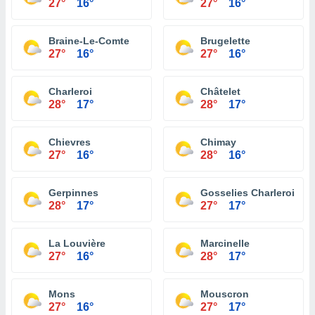
27°
16°
27°
16°
Braine-Le-Comte
Brugelette
27°
16°
27°
16°
Charleroi
Châtelet
28°
17°
28°
17°
Chievres
Chimay
27°
16°
28°
16°
Gerpinnes
Gosselies Charleroi
28°
17°
27°
17°
La Louvière
Marcinelle
27°
16°
28°
17°
Mons
Mouscron
27°
16°
27°
17°