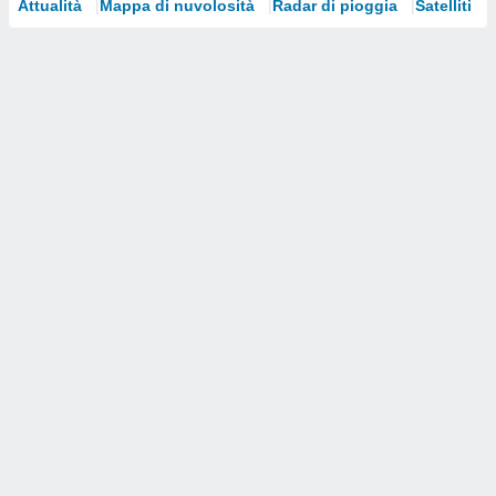
Attualità
Mappa di nuvolosità
Radar di pioggia
Satelliti
i nostri
artner