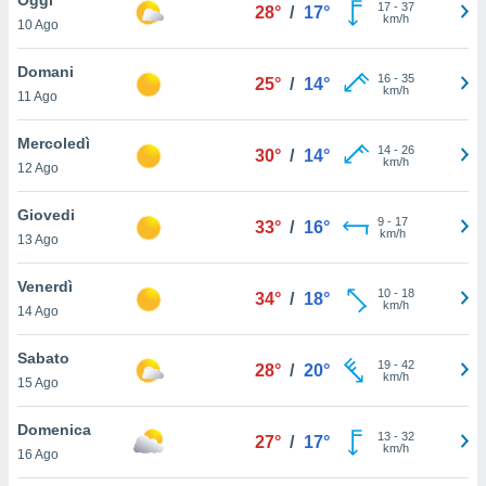
a", è
17
-
37
28°
/
17°
km/h
10 Ago
al sito
ettando
Domani
16
-
35
25°
/
14°
zione di
km/h
11 Ago
okie,
dei nostri
Mercoledì
14
-
26
che ci
30°
/
14°
km/h
12 Ago
no di
 e
e il
Giovedi
9
-
17
33°
/
16°
amento
km/h
13 Ago
 Web,
i
Venerdì
10
-
18
re un
34°
/
18°
km/h
14 Ago
pecifico
arti la
Sabato
à o
19
-
42
28°
/
20°
km/h
i
15 Ago
zzati
 di esso.
Domenica
13
-
32
sultare
27°
/
17°
km/h
16 Ago
oni nella