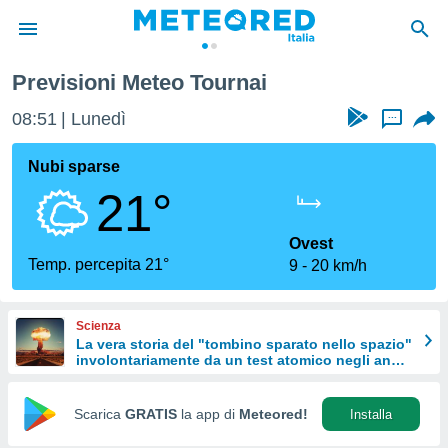
Previsioni Meteo Tournai
tiva
rivacy
08:51
Lunedì
...
ti di
net
Nubi sparse
net)
21°
i
 da
nisti per
Ovest
 che le
Temp. percepita 21°
9
20 km/h
ioni
iano di
È
Scienza
La vera storia del "tombino sparato nello spazio"
 a
involontariamente da un test atomico negli anni
ito Web
'50
do le
opzioni:
Scarica
GRATIS
la app di
Meteored!
Installa
 i