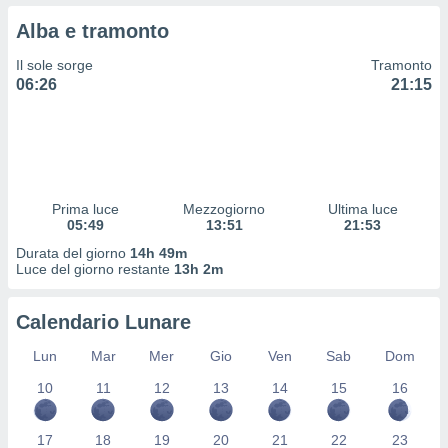
 profili
Alba e tramonto
lezione
cità
Il sole sorge
Tramonto
izzata,
06:26
21:15
fili per
izzazione
nuti,
 profili
lezione
uti
Prima luce
Mezzogiorno
Ultima luce
zzati,
05:49
13:51
21:53
 le
Durata del giorno
14h 49m
ni degli
Luce del giorno restante
13h 2m
 misurare
zioni dei
,
Calendario Lunare
ere il
Lun
Mar
Mer
Gio
Ven
Sab
Dom
so
10
11
12
13
14
15
16
he o la
ione di
enienti
17
18
19
20
21
22
23
diverse,