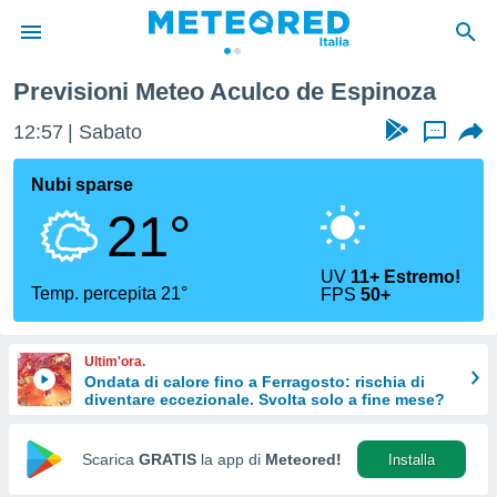
Previsioni Meteo Aculco de Espinoza
tiva
rivacy
12:57
Sabato
...
ti di
net
Nubi sparse
net)
21°
i
 da
nisti per
UV
11+ Estremo!
 che le
Temp. percepita 21°
FPS
50+
ioni
iano di
È
Ultim'ora.
Ondata di calore fino a Ferragosto: rischia di
 a
diventare eccezionale. Svolta solo a fine mese?
ito Web
do le
opzioni:
Scarica
GRATIS
la app di
Meteored!
Installa
 i