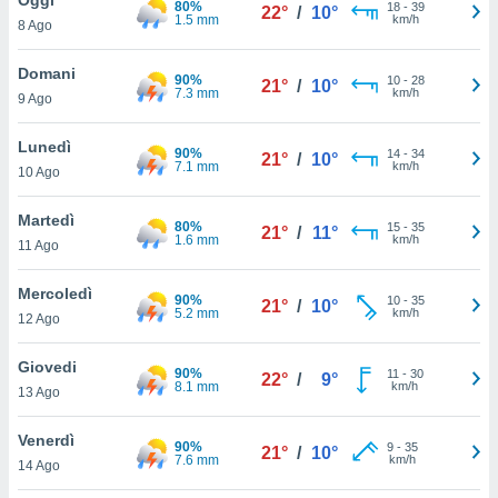
80%
a", è
18
-
39
22°
/
10°
1.5 mm
km/h
8 Ago
al sito
ettando
Domani
90%
10
-
28
21°
/
10°
zione di
7.3 mm
km/h
9 Ago
okie,
dei nostri
Lunedì
90%
14
-
34
che ci
21°
/
10°
7.1 mm
km/h
10 Ago
no di
 e
e il
Martedì
80%
15
-
35
21°
/
11°
amento
1.6 mm
km/h
11 Ago
 Web,
i
Mercoledì
90%
10
-
35
re un
21°
/
10°
5.2 mm
km/h
12 Ago
pecifico
arti la
Giovedi
à o
90%
11
-
30
22°
/
9°
8.1 mm
km/h
i
13 Ago
zzati
 di esso.
Venerdì
90%
9
-
35
sultare
21°
/
10°
7.6 mm
km/h
14 Ago
oni nella