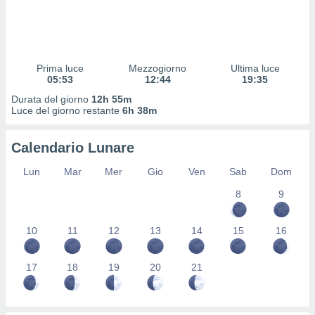
 profili
lezione
cità
izzata,
fili per
Prima luce
Mezzogiorno
Ultima luce
05:53
12:44
19:35
izzazione
Durata del giorno
12h 55m
nuti,
Luce del giorno restante
6h 38m
 profili
lezione
uti
Calendario Lunare
zzati,
 le
Lun
Mar
Mer
Gio
Ven
Sab
Dom
ni degli
 misurare
8
9
zioni dei
,
10
11
12
13
14
15
16
ere il
so
17
18
19
20
21
he o la
ione di
enienti
diverse,