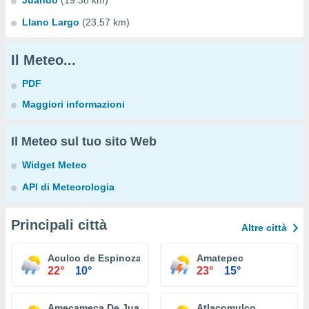
Juando
(19.38 km)
Llano Largo
(23.57 km)
Il Meteo...
PDF
Maggiori informazioni
Il Meteo sul tuo sito Web
Widget Meteo
API di Meteorologia
Principali città
Altre città
Aculco de Espinoza
Amatepec
22°
10°
23°
15°
Amecameca De Juarez
Atlacomulco