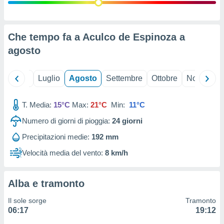
ioni
" o
tra
sui cookie
o sito
Che tempo fa a Aculco de Espinoza a
agosto
nostri
Giugno
Luglio
Agosto
Settembre
Ottobre
Novembre
mo il
te
ento dei
T. Media:
15°C
Max:
21°C
Min:
11°C
Numero di giorni di pioggia:
24
giorni
re
ioni su
Precipitazioni medie:
192 mm
vo e/o
Velocità media del vento:
8 km/h
i,
 dati
er la
 della
Alba e tramonto
à, creare
r la
Il sole sorge
Tramonto
à
06:17
19:12
izzata,