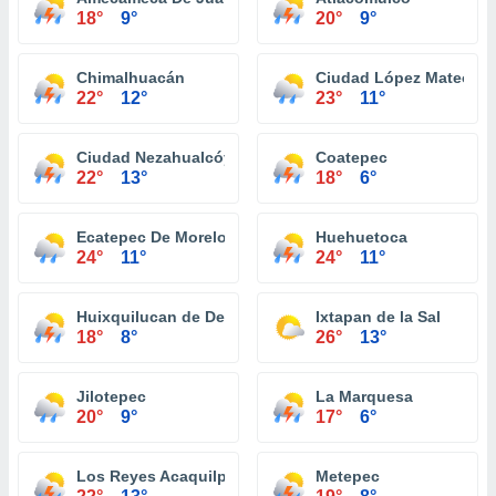
18°
9°
20°
9°
Chimalhuacán
Ciudad López Mateos
22°
12°
23°
11°
Ciudad Nezahualcóyotl
Coatepec
22°
13°
18°
6°
Ecatepec De Morelos
Huehuetoca
24°
11°
24°
11°
Huixquilucan de Degollado
Ixtapan de la Sal
18°
8°
26°
13°
Jilotepec
La Marquesa
20°
9°
17°
6°
Los Reyes Acaquilpan
Metepec