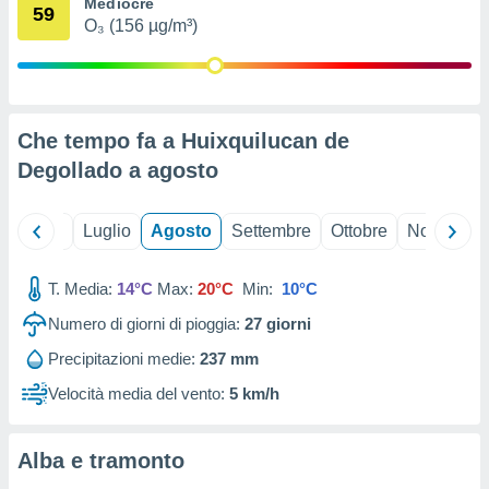
Mediocre
59
ioni
" o
O₃ (156 µg/m³)
tra
sui cookie
o sito
Che tempo fa a Huixquilucan de
nostri
Degollado a
agosto
mo il
te
ento dei
Giugno
Luglio
Agosto
Settembre
Ottobre
Novembre
re
T. Media:
14°C
Max:
20°C
Min:
10°C
ioni su
vo e/o
Numero di giorni di pioggia:
27
giorni
i,
 dati
Precipitazioni medie:
237 mm
er la
Velocità media del vento:
5 km/h
 della
à, creare
r la
Alba e tramonto
à
izzata,