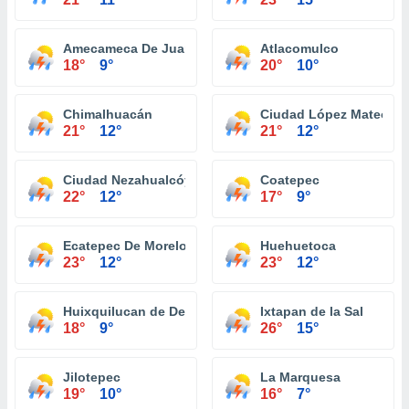
Amecameca De Juarez
Atlacomulco
18°
9°
20°
10°
Chimalhuacán
Ciudad López Mateos
21°
12°
21°
12°
Ciudad Nezahualcóyotl
Coatepec
22°
12°
17°
9°
Ecatepec De Morelos
Huehuetoca
23°
12°
23°
12°
Huixquilucan de Degollado
Ixtapan de la Sal
18°
9°
26°
15°
Jilotepec
La Marquesa
19°
10°
16°
7°