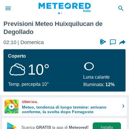
o
Previsioni Meteo Huixquilucan de
tiva
Degollado
rivacy
ti di
02:10
Domenica
...
net
net)
Coperto
i
 da
10°
nisti per
 che le
Luna calante
ioni
Temp. percepita 10°
iano di
Illuminata:
12%
È
 a
Ultim'ora.
ito Web
Meteo, tendenza di lungo termine: arrivano
do le
conferme, la svolta dopo Ferragosto
opzioni:
Scarica
GRATIS
la app di
Meteored!
Installa
 i