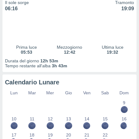
Il sole sorge
Tramonto
 profili
06:16
19:09
lezione
cità
izzata,
fili per
izzazione
nuti,
Prima luce
Mezzogiorno
Ultima luce
 profili
05:53
12:42
19:32
lezione
Durata del giorno
12h 53m
uti
Tempo restante all'alba
3h 43m
zzati,
 le
ni degli
Calendario Lunare
 misurare
zioni dei
Lun
Mar
Mer
Gio
Ven
Sab
Dom
,
9
ere il
so
10
11
12
13
14
15
16
he o la
ione di
enienti
17
18
19
20
21
22
diverse,