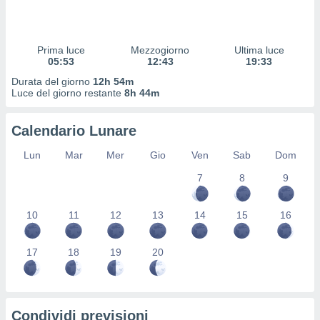
 profili
lezione
cità
izzata,
Prima luce
Mezzogiorno
Ultima luce
fili per
05:53
12:43
19:33
Durata del giorno
12h 54m
izzazione
Luce del giorno restante
8h 44m
nuti,
 profili
Calendario Lunare
lezione
uti
Lun
Mar
Mer
Gio
Ven
Sab
Dom
zzati,
 le
7
8
9
ni degli
 misurare
zioni dei
10
11
12
13
14
15
16
,
ere il
17
18
19
20
so
he o la
ione di
enienti
Condividi previsioni
diverse,