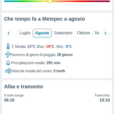
ioni
" o
tra
sui cookie
o sito
Che tempo fa a Metepec a
agosto
nostri
Giugno
Luglio
Agosto
Settembre
Ottobre
Novembre
mo il
T. Media:
13°C
Max:
19°C
Min:
9°C
te
ento dei
Numero di giorni di pioggia:
28
giorni
Precipitazioni medie:
291 mm
re
ioni su
Velocità media del vento:
5 km/h
vo e/o
i,
 dati
Alba e tramonto
er la
 della
Il sole sorge
Tramonto
à, creare
06:16
19:10
r la
à
izzata,