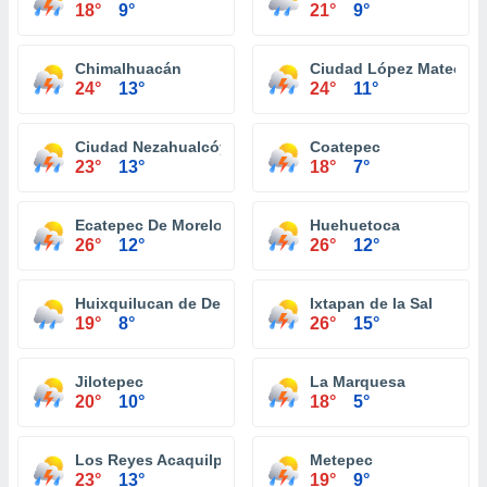
18°
9°
21°
9°
Chimalhuacán
Ciudad López Mateos
24°
13°
24°
11°
Ciudad Nezahualcóyotl
Coatepec
23°
13°
18°
7°
Ecatepec De Morelos
Huehuetoca
26°
12°
26°
12°
Huixquilucan de Degollado
Ixtapan de la Sal
19°
8°
26°
15°
Jilotepec
La Marquesa
20°
10°
18°
5°
Los Reyes Acaquilpan
Metepec
23°
13°
19°
9°