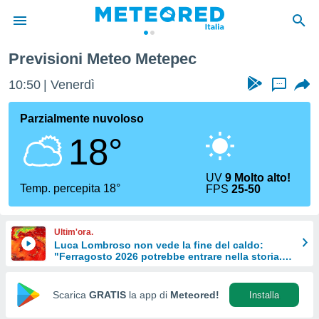
Previsioni Meteo Metepec
tiva
rivacy
10:50
Venerdì
...
ti di
net
Parzialmente nuvoloso
net)
18°
i
 da
nisti per
UV
9 Molto alto!
 che le
Temp. percepita 18°
FPS
25-50
ioni
iano di
È
Ultim'ora.
Luca Lombroso non vede la fine del caldo:
 a
"Ferragosto 2026 potrebbe entrare nella storia.
ito Web
Ecco perché."
do le
opzioni:
Scarica
GRATIS
la app di
Meteored!
Installa
 i