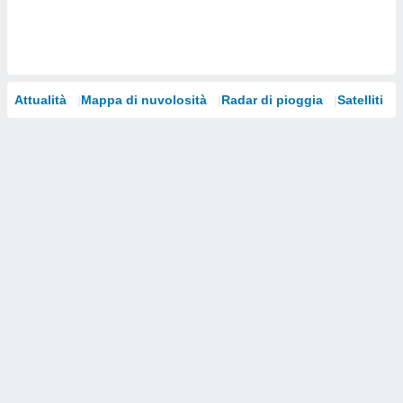
i nostri
artner
Attualità
Mappa di nuvolosità
Radar di pioggia
Satelliti