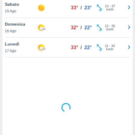
Sabato
13
-
37
33°
/
23°
km/h
sui cookie
15 Ago
e il tuo
 in
Domenica
12
-
35
32°
/
22°
km/h
16 Ago
o
 il
Lunedì
11
-
34
33°
/
22°
km/h
azioni
17 Ago
kie
re
le a piè
 del
to web.
ATIVA,
e
gie
i cookie
ccetti
zione dei