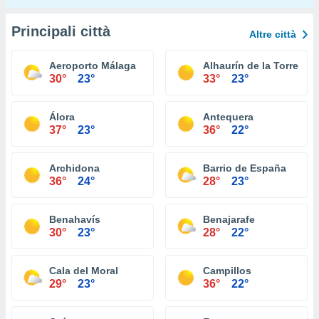
Principali città
Altre città
Aeroporto Málaga
Alhaurín de la Torre
30°
23°
33°
23°
Álora
Antequera
37°
23°
36°
22°
Archidona
Barrio de España
36°
24°
28°
23°
Benahavís
Benajarafe
30°
23°
28°
22°
Cala del Moral
Campillos
29°
23°
36°
22°