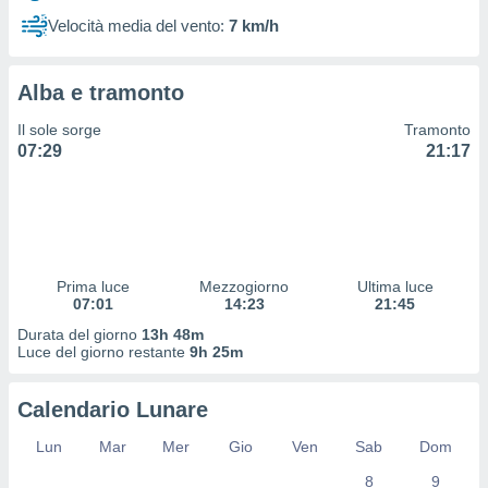
 profili
Velocità media del vento:
7 km/h
lezione
cità
izzata,
Alba e tramonto
fili per
Il sole sorge
Tramonto
izzazione
07:29
21:17
nuti,
 profili
lezione
uti
zzati,
 le
ni degli
Prima luce
Mezzogiorno
Ultima luce
 misurare
07:01
14:23
21:45
zioni dei
Durata del giorno
13h 48m
,
Luce del giorno restante
9h 25m
ere il
so
Calendario Lunare
he o la
ione di
Lun
Mar
Mer
Gio
Ven
Sab
Dom
enienti
8
9
diverse,