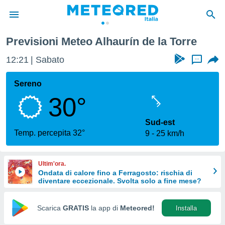
de la Torre
Previsioni Meteo Alhaurín de la Torre
tiva
rivacy
12:21
Sabato
...
ti di
net
Sereno
net)
30°
i
 da
nisti per
Sud-est
 che le
Temp. percepita 32°
9
25 km/h
ioni
iano di
È
Ultim'ora.
Ondata di calore fino a Ferragosto: rischia di
 a
diventare eccezionale. Svolta solo a fine mese?
ito Web
do le
opzioni:
Scarica
GRATIS
la app di
Meteored!
Installa
 i