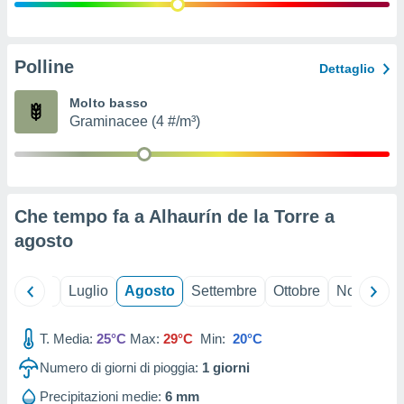
ioni
" o
tra
sui cookie
o sito
Polline
Dettaglio
Molto basso
nostri
Graminacee (4 #/m³)
mo il
te
ento dei
Che tempo fa a Alhaurín de la Torre a
re
agosto
ioni su
vo e/o
i,
Giugno
Luglio
Agosto
Settembre
Ottobre
Novembre
 dati
er la
 della
T. Media:
25°C
Max:
29°C
Min:
20°C
à, creare
r la
Numero di giorni di pioggia:
1
giorni
à
izzata,
Precipitazioni medie:
6 mm