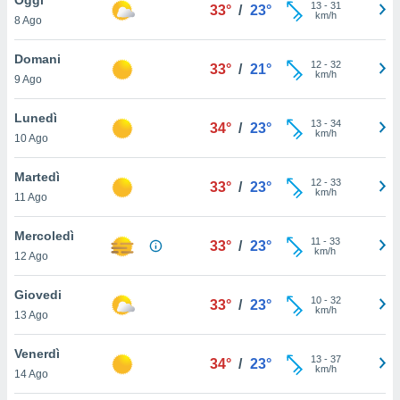
a", è
13
-
31
33°
/
23°
km/h
8 Ago
al sito
ettando
Domani
12
-
32
33°
/
21°
zione di
km/h
9 Ago
okie,
dei nostri
Lunedì
13
-
34
che ci
34°
/
23°
km/h
10 Ago
no di
 e
e il
Martedì
12
-
33
33°
/
23°
amento
km/h
11 Ago
 Web,
i
Mercoledì
11
-
33
re un
33°
/
23°
km/h
12 Ago
pecifico
arti la
Giovedi
à o
10
-
32
33°
/
23°
km/h
i
13 Ago
zzati
 di esso.
Venerdì
13
-
37
sultare
34°
/
23°
km/h
14 Ago
oni nella