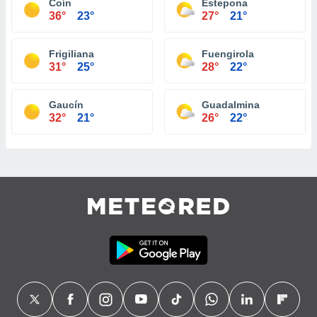
Coín
Estepona
36°
23°
27°
21°
Frigiliana
Fuengirola
31°
25°
28°
22°
Gaucín
Guadalmina
32°
21°
26°
22°