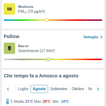
ioni
" o
Mediocre
tra
56
PM₁₀ (70 µg/m³)
sui cookie
o sito
nostri
Polline
Dettaglio
mo il
te
Basso
ento dei
Graminacee (17 #/m³)
re
ioni su
vo e/o
i,
Che tempo fa a Amusco a
agosto
 dati
er la
 della
Giugno
Luglio
Agosto
Settembre
Ottobre
Novembre
à, creare
r la
à
T. Media:
21°C
Max:
28°C
Min:
14°C
izzata,