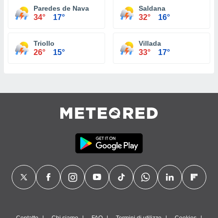
Paredes de Nava
Saldana
34°
17°
32°
16°
Triollo
Villada
26°
15°
33°
17°