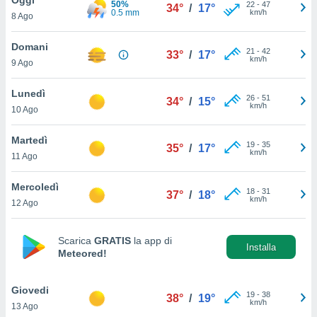
50%
a", è
22
-
47
34°
/
17°
0.5 mm
km/h
8 Ago
al sito
ettando
Domani
21
-
42
33°
/
17°
zione di
km/h
9 Ago
okie,
dei nostri
Lunedì
26
-
51
che ci
34°
/
15°
km/h
10 Ago
no di
 e
e il
Martedì
19
-
35
35°
/
17°
amento
km/h
11 Ago
 Web,
i
Mercoledì
18
-
31
re un
37°
/
18°
km/h
12 Ago
pecifico
arti la
à o
Scarica
GRATIS
la app di
i
Installa
Meteored!
zzati
 di esso.
sultare
Giovedi
19
-
38
38°
/
19°
km/h
13 Ago
oni nella