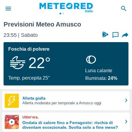
musco
Previsioni Meteo Amusco
tiva
rivacy
23:55
Sabato
...
ti di
net
Foschia di polvere
net)
22°
i
 da
nisti per
Luna calante
 che le
Temp. percepita 25°
Illuminata:
24%
ioni
iano di
È
Allerta gialla
 a
Allerta moderata per temporale a Amusco oggi
ito Web
do le
Ultim'ora.
opzioni:
Ondata di calore fino a Ferragosto: rischia di
diventare eccezionale. Svolta solo a fine mese?
 i