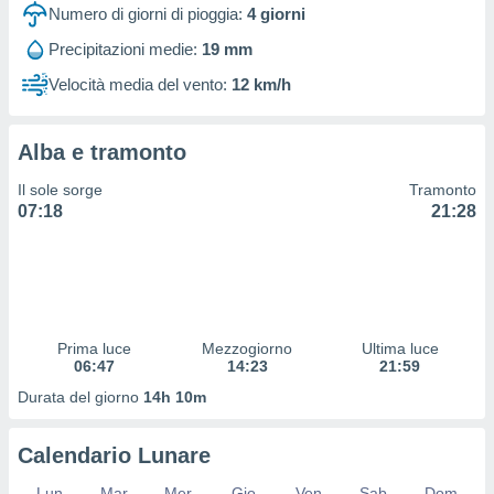
 profili
Numero di giorni di pioggia:
4
giorni
lezione
Precipitazioni medie:
19 mm
cità
izzata,
Velocità media del vento:
12 km/h
fili per
izzazione
Alba e tramonto
nuti,
 profili
Il sole sorge
Tramonto
lezione
07:18
21:28
uti
zzati,
 le
ni degli
 misurare
zioni dei
,
Prima luce
Mezzogiorno
Ultima luce
06:47
14:23
21:59
ere il
Durata del giorno
14h 10m
so
he o la
ione di
Calendario Lunare
enienti
diverse,
Lun
Mar
Mer
Gio
Ven
Sab
Dom