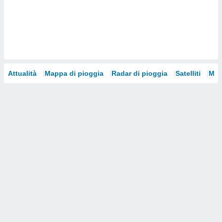
i nostri
artner
Attualità
Mappa di pioggia
Radar di pioggia
Satelliti
Mod