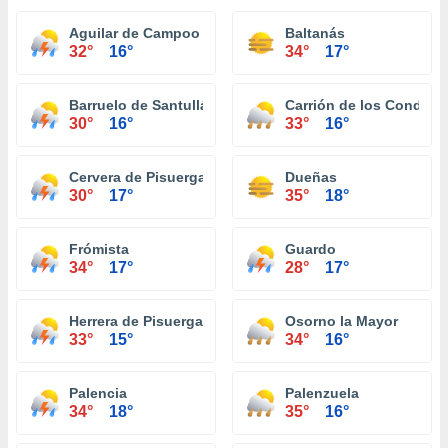
Aguilar de Campoo
Baltanás
32°
16°
34°
17°
Barruelo de Santullán
Carrión de los Condes
30°
16°
33°
16°
Cervera de Pisuerga
Dueñas
30°
17°
35°
18°
Frómista
Guardo
34°
17°
28°
17°
Herrera de Pisuerga
Osorno la Mayor
33°
15°
34°
16°
Palencia
Palenzuela
34°
18°
35°
16°