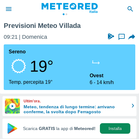
llada
Previsioni Meteo Villada
tiva
rivacy
09:21
Domenica
...
ti di
net
Sereno
net)
19°
i
 da
nisti per
Ovest
 che le
Temp. percepita 19°
6
14 km/h
ioni
iano di
È
Ultim'ora.
Meteo, tendenza di lungo termine: arrivano
 a
conferme, la svolta dopo Ferragosto
ito Web
do le
opzioni:
Scarica
GRATIS
la app di
Meteored!
Installa
 i