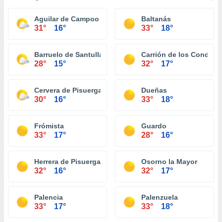
Aguilar de Campoo
Baltanás
31°
16°
33°
18°
Barruelo de Santullán
Carrión de los Condes
28°
15°
32°
17°
Cervera de Pisuerga
Dueñas
30°
16°
33°
18°
Frómista
Guardo
33°
17°
28°
16°
Herrera de Pisuerga
Osorno la Mayor
32°
16°
32°
17°
Palencia
Palenzuela
33°
17°
33°
18°