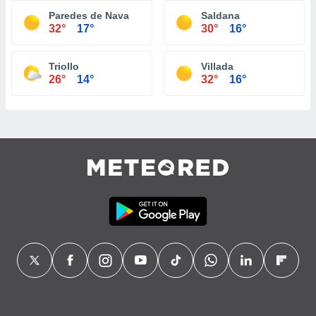
Paredes de Nava
Saldana
32°
17°
30°
16°
Triollo
Villada
26°
14°
32°
16°