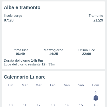
 profili
Alba e tramonto
lezione
cità
Il sole sorge
Tramonto
izzata,
07:20
21:29
fili per
izzazione
nuti,
 profili
lezione
uti
Prima luce
Mezzogiorno
Ultima luce
zzati,
06:49
14:25
22:00
 le
Durata del giorno
14h 8m
ni degli
Luce del giorno restante
12h 39m
 misurare
zioni dei
,
Calendario Lunare
ere il
Lun
Mar
Mer
Gio
Ven
Sab
Dom
so
9
he o la
ione di
enienti
10
11
12
13
14
15
16
diverse,