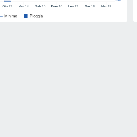
mm
Gio
13
Ven
14
Sab
15
Dom
16
Lun
17
Mar
18
Mer
19
Minimo
Pioggia