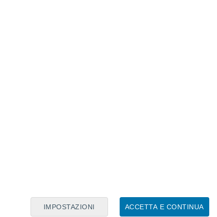
Calendario Lunare
Lun
Mar
Mer
Gio
Ven
Sab
Dom
7
8
9
10
11
12
13
14
15
16
IMPOSTAZIONI
ACCETTA E CONTINUA