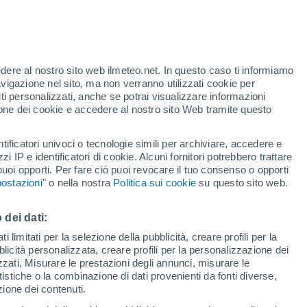
te
edere al nostro sito web ilmeteo.net. In questo caso ti informiamo
32%
avigazione nel sito, ma non verranno utilizzati cookie per
i personalizzati, anche se potrai visualizzare informazioni
azione dei cookie e accedere al nostro sito Web tramite questo
forti
tificatori univoci o tecnologie simili per archiviare, accedere e
zzi IP e identificatori di cookie. Alcuni fornitori potrebbero trattare
 puoi opporti. Per fare ciò puoi revocare il tuo consenso o opporti
di pioggia
Satelliti
Modelli
ostazioni
" o nella nostra
Politica sui cookie
su questo sito web.
 dei dati:
Lunedì
Martedì
Mercoledì
Giovedi
 limitati per la selezione della pubblicità, creare profili per la
bblicità personalizzata, creare profili per la personalizzazione dei
10 Ago
11 Ago
12 Ago
13 Ago
izzati, Misurare le prestazioni degli annunci, misurare le
istiche o la combinazione di dati provenienti da fonti diverse,
ezione dei contenuti.
80%
70%
60%