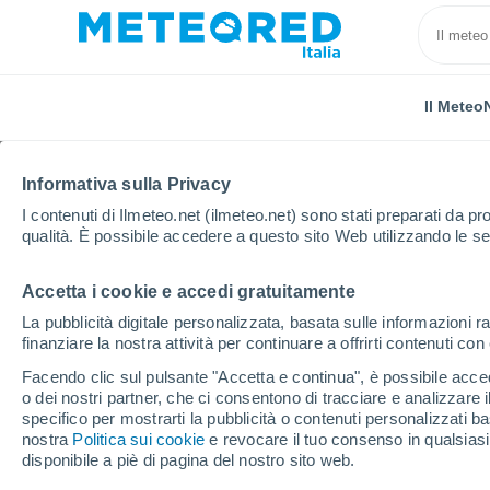
Il Meteo
Informativa sulla Privacy
I contenuti di Ilmeteo.net (ilmeteo.net) sono stati preparati da pro
qualità. È possibile accedere a questo sito Web utilizzando le se
Accetta i cookie e accedi gratuitamente
Home
Stati Uniti
Stato del Maryland
Andora
La pubblicità digitale personalizzata, basata sulle informazioni ra
finanziare la nostra attività per continuare a offrirti contenuti co
Previsioni Meteo Ando
Facendo clic sul pulsante "Accetta e continua", è possibile accede
o dei nostri partner, che ci consentono di tracciare e analizzare
00:53
Venerdì
specifico per mostrarti la pubblicità o contenuti personalizzati b
nostra
Politica sui cookie
e revocare il tuo consenso in qualsia
disponibile a piè di pagina del nostro sito web.
Cielo sereno