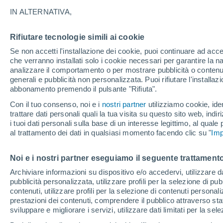
25°
IN ALTERNATIVA,
Rifiutare tecnologie simili ai cookie
Luna calan
Se non accetti l'installazione dei cookie, puoi continuare ad acc
Illuminata:
Temp. percepita 24°
che verranno installati solo i cookie necessari per garantire la n
analizzare il comportamento o per mostrare pubblicità o contenut
generali e pubblicità non personalizzata. Puoi rifiutare l'install
abbonamento premendo il pulsante "Rifiuta".
Ultim’ora
Caldo intenso sull’Italia, ma venerdì 7 agosto 
Con il tuo consenso, noi e i
nostri partner
utilizziamo cookie, iden
temporali minacciano il Nord
trattare dati personali quali la tua visita su questo sito web, indiri
i tuoi dati personali sulla base di un interesse legittimo, al quale
Il Meteo 1 - 7
Attualità
Mappa di nuvolosità
Radar 
al trattamento dei dati in qualsiasi momento facendo clic su "
Imp
Noi e i nostri partner eseguiamo il seguente trattamento
Domani
Domenica
Oggi
Archiviare informazioni su dispositivo e/o accedervi, utilizzare dati
pubblicità personalizzata, utilizzare profili per la selezione di pu
8 Ago
9 Ago
7 Ago
contenuti, utilizzare profili per la selezione di contenuti personal
prestazioni dei contenuti, comprendere il pubblico attraverso stat
sviluppare e migliorare i servizi, utilizzare dati limitati per la sel
80%
30%
80%