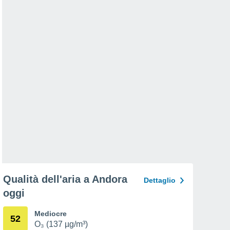
Qualità dell'aria a Andora
Dettaglio
oggi
Mediocre
52
O₃ (137 µg/m³)