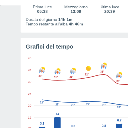
Prima luce
Mezzogiorno
Ultima luce
05:38
13:09
20:39
Durata del giorno
14h 1m
Tempo restante all'alba
4h 46m
Grafici del tempo
40
35
33°
32°
31°
31°
31°
29°
30
25
22°
22°
22°
21°
21°
20
20°
14
15
6.7
3.1
0.8
0.3