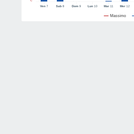
°C
Ven
7
Sab
8
Dom
9
Lun
10
Mar
11
Mer
12
Massimo