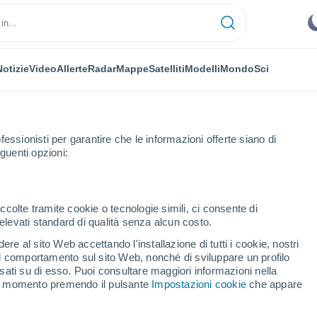
Notizie
Video
Allerte
Radar
Mappe
Satelliti
Modelli
Mondo
Sci
fessionisti per garantire che le informazioni offerte siano di
guenti opzioni:
ccolte tramite cookie o tecnologie simili, ci consente di
n elevati standard di qualità senza alcun costo.
ra - MD
re al sito Web accettando l'installazione di tutti i cookie, nostri
 il comportamento sul sito Web, nonché di sviluppare un profilo
...
asati su di esso. Puoi consultare maggiori informazioni nella
si momento premendo il pulsante
Impostazioni cookie
che appare
Per ora
Intervalli nuvolosi nelle prossime
ore