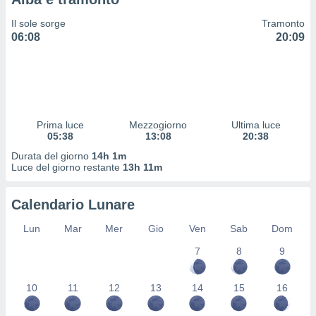
 profili
lezione
Il sole sorge
Tramonto
cità
06:08
20:09
izzata,
fili per
izzazione
nuti,
 profili
Prima luce
Mezzogiorno
Ultima luce
lezione
05:38
13:08
20:38
uti
zzati,
Durata del giorno
14h 1m
Luce del giorno restante
13h 11m
 le
ni degli
 misurare
Calendario Lunare
zioni dei
,
Lun
Mar
Mer
Gio
Ven
Sab
Dom
ere il
7
8
9
so
he o la
10
11
12
13
14
15
16
ione di
enienti
diverse,