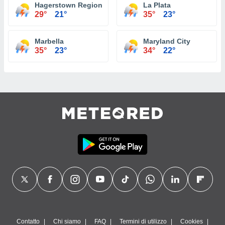
Hagerstown Regional Airport
La Plata
29°
21°
35°
23°
Marbella
Maryland City
35°
23°
34°
22°
Contatto
Chi siamo
FAQ
Termini di utilizzo
Cookies