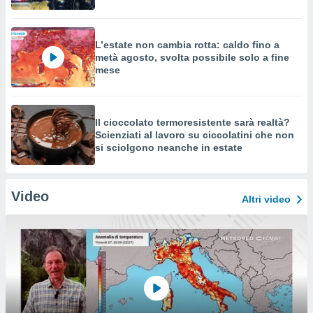
L’estate non cambia rotta: caldo fino a
metà agosto, svolta possibile solo a fine
mese
Il cioccolato termoresistente sarà realtà?
Scienziati al lavoro su ciccolatini che non
si sciolgono neanche in estate
Video
Altri video