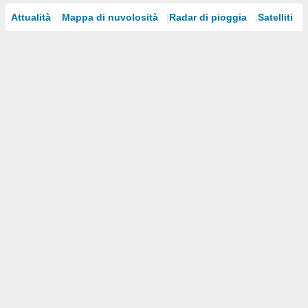
Attualità
Mappa di nuvolosità
Radar di pioggia
Satelliti
i nostri
artner