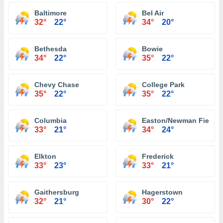
Baltimore
Bel Air
32°
22°
34°
20°
Bethesda
Bowie
34°
22°
35°
22°
Chevy Chase
College Park
35°
22°
35°
22°
Columbia
Easton/Newman Field Ai
33°
21°
34°
24°
Elkton
Frederick
33°
23°
33°
21°
Gaithersburg
Hagerstown
32°
21°
30°
22°