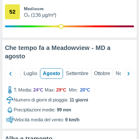
ioni
" o
Mediocre
tra
52
O₃ (136 µg/m³)
sui cookie
o sito
nostri
Che tempo fa a Meadowview - MD a
mo il
agosto
te
ento dei
Giugno
Luglio
Agosto
Settembre
Ottobre
Novembre
re
ioni su
vo e/o
T. Media:
24°C
Max:
29°C
Min:
20°C
i,
Numero di giorni di pioggia:
11
giorni
 dati
er la
Precipitazioni medie:
99 mm
 della
à, creare
Velocità media del vento:
9 km/h
r la
à
izzata,
Alba e tramonto