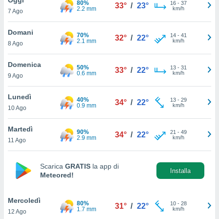
80%
a", è
16
-
37
33°
/
23°
2.2 mm
km/h
7 Ago
al sito
ettando
Domani
70%
14
-
41
32°
/
22°
zione di
2.1 mm
km/h
8 Ago
okie,
dei nostri
Domenica
50%
13
-
31
che ci
33°
/
22°
0.6 mm
km/h
9 Ago
no di
 e
e il
Lunedì
40%
13
-
29
34°
/
22°
amento
0.9 mm
km/h
10 Ago
 Web,
i
Martedì
90%
21
-
49
re un
34°
/
22°
2.9 mm
km/h
11 Ago
pecifico
arti la
à o
Scarica
GRATIS
la app di
i
Installa
Meteored!
zzati
 di esso.
sultare
Mercoledì
80%
10
-
28
31°
/
22°
1.7 mm
km/h
12 Ago
oni nella