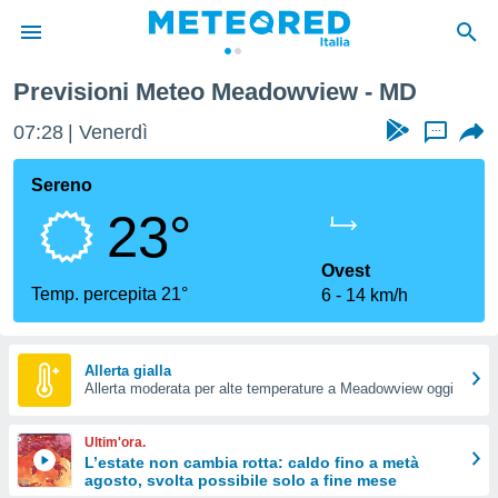
Previsioni Meteo Meadowview - MD
tiva
rivacy
07:28
Venerdì
...
ti di
net
Sereno
net)
23°
i
 da
nisti per
Ovest
 che le
Temp. percepita 21°
6
14 km/h
ioni
iano di
È
Allerta gialla
 a
Allerta moderata per alte temperature a Meadowview oggi
ito Web
do le
Ultim'ora.
opzioni:
L’estate non cambia rotta: caldo fino a metà
agosto, svolta possibile solo a fine mese
 i