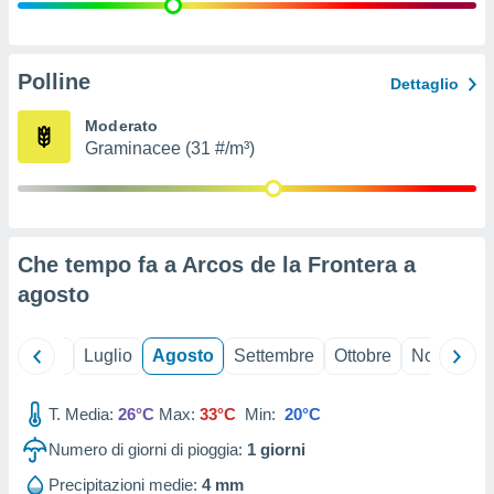
ioni
" o
tra
sui cookie
o sito
Polline
Dettaglio
Moderato
nostri
Graminacee (31 #/m³)
mo il
te
ento dei
Che tempo fa a Arcos de la Frontera a
re
agosto
ioni su
vo e/o
i,
Giugno
Luglio
Agosto
Settembre
Ottobre
Novembre
 dati
er la
 della
T. Media:
26°C
Max:
33°C
Min:
20°C
à, creare
r la
Numero di giorni di pioggia:
1
giorni
à
izzata,
Precipitazioni medie:
4 mm