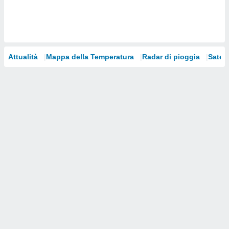
i nostri
artner
Attualità
Mappa della Temperatura
Radar di pioggia
Satelli