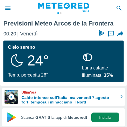
la Frontera
Previsioni Meteo Arcos de la Frontera
tiva
rivacy
00:20
Venerdì
...
ti di
net
Cielo sereno
net)
24°
i
 da
nisti per
Luna calante
 che le
Temp. percepita 26°
Illuminata:
35%
ioni
iano di
È
Ultim’ora
Caldo intenso sull’Italia, ma venerdì 7 agosto
 a
forti temporali minacciano il Nord
ito Web
do le
opzioni:
Scarica
GRATIS
la app di
Meteored!
Installa
 i