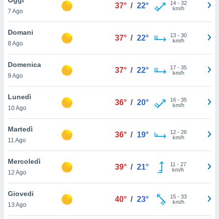
a", è
14
-
32
37°
/
22°
km/h
7 Ago
al sito
ettando
Domani
13
-
30
37°
/
22°
zione di
km/h
8 Ago
okie,
dei nostri
Domenica
17
-
35
che ci
37°
/
22°
km/h
9 Ago
no di
 e
e il
Lunedì
16
-
35
36°
/
20°
amento
km/h
10 Ago
 Web,
i
Martedì
12
-
26
re un
36°
/
19°
km/h
11 Ago
pecifico
arti la
Mercoledì
à o
11
-
27
39°
/
21°
km/h
i
12 Ago
zzati
 di esso.
Giovedi
15
-
33
sultare
40°
/
23°
km/h
13 Ago
oni nella