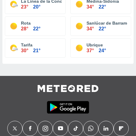
La Línea de la Concepción
Medina-Sidonia
23°
20°
34°
22°
Rota
Sanlúcar de Barrameda
28°
22°
34°
22°
Tarifa
Ubrique
30°
21°
37°
24°