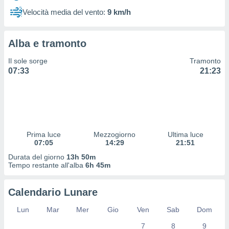
 profili
Velocità media del vento:
9 km/h
lezione
cità
izzata,
Alba e tramonto
fili per
Il sole sorge
Tramonto
izzazione
07:33
21:23
nuti,
 profili
lezione
uti
zzati,
 le
ni degli
Prima luce
Mezzogiorno
Ultima luce
 misurare
07:05
14:29
21:51
zioni dei
Durata del giorno
13h 50m
,
Tempo restante all'alba
6h 45m
ere il
so
Calendario Lunare
he o la
ione di
Lun
Mar
Mer
Gio
Ven
Sab
Dom
enienti
7
8
9
diverse,