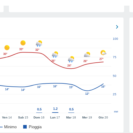
100
33°
32°
30°
75
27°
26°
26°
24°
50
16°
16°
16°
15°
14°
14°
12°
25
1.2
0.5
0.5
mm
Ven
14
Sab
15
Dom
16
Lun
17
Mar
18
Mer
19
Gio
20
Minimo
Pioggia