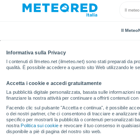
Il Meteo
Informativa sulla Privacy
I contenuti di Ilmeteo.net (ilmeteo.net) sono stati preparati da pro
qualità. È possibile accedere a questo sito Web utilizzando le se
Accetta i cookie e accedi gratuitamente
Home
Austria
Carinzia
Arnoldstein
La pubblicità digitale personalizzata, basata sulle informazioni ra
finanziare la nostra attività per continuare a offrirti contenuti co
Previsioni Meteo Arnol
Facendo clic sul pulsante "Accetta e continua", è possibile accede
o dei nostri partner, che ci consentono di tracciare e analizzare
07:49
Sabato
specifico per mostrarti la pubblicità o contenuti personalizzati b
nostra
Politica sui cookie
e revocare il tuo consenso in qualsia
disponibile a piè di pagina del nostro sito web.
Foschia