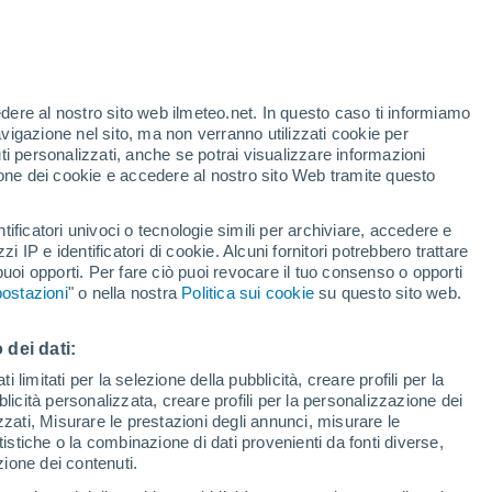
Allerta gialla
Allerta moderata per temporale a
Arnoldstein oggi
edere al nostro sito web ilmeteo.net. In questo caso ti informiamo
h
avigazione nel sito, ma non verranno utilizzati cookie per
i personalizzati, anche se potrai visualizzare informazioni
azione dei cookie e accedere al nostro sito Web tramite questo
tificatori univoci o tecnologie simili per archiviare, accedere e
.
zzi IP e identificatori di cookie. Alcuni fornitori potrebbero trattare
 puoi opporti. Per fare ciò puoi revocare il tuo consenso o opporti
pioggia
Satelliti
Modelli
ostazioni
" o nella nostra
Politica sui cookie
su questo sito web.
 dei dati:
Martedì
Mercoledì
Giovedi
Venerdì
 limitati per la selezione della pubblicità, creare profili per la
bblicità personalizzata, creare profili per la personalizzazione dei
11 Ago
12 Ago
13 Ago
14 Ago
izzati, Misurare le prestazioni degli annunci, misurare le
istiche o la combinazione di dati provenienti da fonti diverse,
ezione dei contenuti.
80%