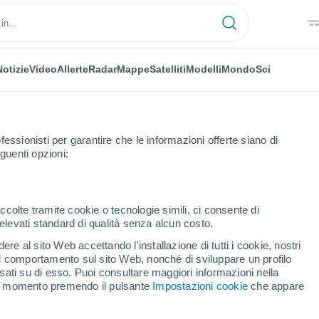
Notizie
Video
Allerte
Radar
Mappe
Satelliti
Modelli
Mondo
Sci
fessionisti per garantire che le informazioni offerte siano di
guenti opzioni:
ccolte tramite cookie o tecnologie simili, ci consente di
n elevati standard di qualità senza alcun costo.
dstein
re al sito Web accettando l'installazione di tutti i cookie, nostri
 il comportamento sul sito Web, nonché di sviluppare un profilo
...
asati su di esso. Puoi consultare maggiori informazioni nella
si momento premendo il pulsante
Impostazioni cookie
che appare
Per ora
Piogge deboli nelle prossime ore