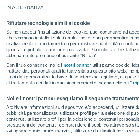
17°
IN ALTERNATIVA,
Rifiutare tecnologie simili ai cookie
Nord-est
Se non accetti l'installazione dei cookie, puoi continuare ad acc
Temp. percepita 17°
2
-
13 km/
che verranno installati solo i cookie necessari per garantire la n
analizzare il comportamento o per mostrare pubblicità o contenut
generali e pubblicità non personalizzata. Puoi rifiutare l'install
abbonamento premendo il pulsante "Rifiuta".
Ultim'ora.
Luca Lombroso non vede la fine del caldo:
Con il tuo consenso, noi e i
nostri partner
utilizziamo cookie, iden
"Ferragosto 2026 potrebbe entrare nella storia
trattare dati personali quali la tua visita su questo sito web, indiri
Ecco perché."
i tuoi dati personali sulla base di un interesse legittimo, al quale
Il Meteo 1 - 7
Attualità
Mappa di pioggia
Radar di 
al trattamento dei dati in qualsiasi momento facendo clic su "
Imp
Noi e i nostri partner eseguiamo il seguente trattamento
Domani
Lunedì
Oggi
Archiviare informazioni su dispositivo e/o accedervi, utilizzare dati
pubblicità personalizzata, utilizzare profili per la selezione di pu
9 Ago
10 Ago
8 Ago
contenuti, utilizzare profili per la selezione di contenuti personal
prestazioni dei contenuti, comprendere il pubblico attraverso stat
sviluppare e migliorare i servizi, utilizzare dati limitati per la sel
90%
80%