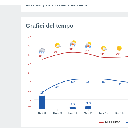
Luce del giorno restante
13h 11m
Grafici del tempo
40
35
32°
31°
30°
29°
29°
30
28°
25
20
15
17°
16°
16°
15°
14°
10
18
5
3.3
1.7
°C
Sab
8
Dom
9
Lun
10
Mar
11
Mer
12
Gio
13
Massimo