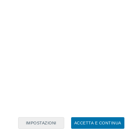
Calendario Lunare
Lun
Mar
Mer
Gio
Ven
Sab
Dom
8
9
10
11
12
13
14
15
16
17
18
19
20
21
IMPOSTAZIONI
ACCETTA E CONTINUA