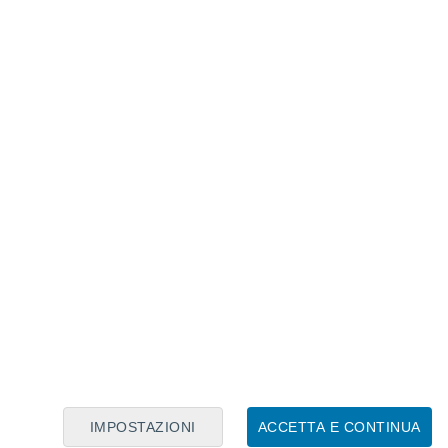
Calendario Lunare
Lun
Mar
Mer
Gio
Ven
Sab
Dom
8
9
10
11
12
13
14
15
16
17
18
19
20
21
IMPOSTAZIONI
ACCETTA E CONTINUA