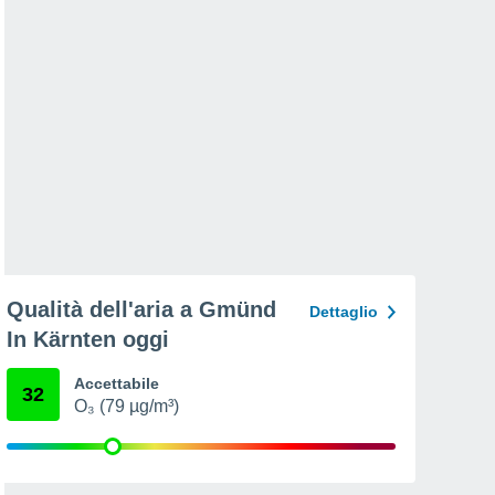
Qualità dell'aria a Gmünd
Dettaglio
In Kärnten oggi
Accettabile
32
O₃ (79 µg/m³)