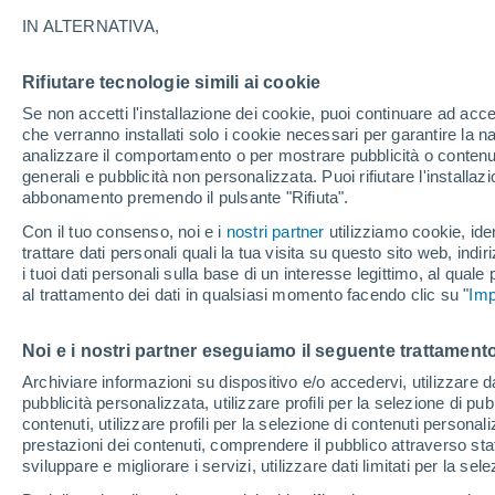
12°
IN ALTERNATIVA,
Rifiutare tecnologie simili ai cookie
Nord
Se non accetti l'installazione dei cookie, puoi continuare ad acc
Temp. percepita 12°
5
-
17 km/
che verranno installati solo i cookie necessari per garantire la n
analizzare il comportamento o per mostrare pubblicità o contenut
generali e pubblicità non personalizzata. Puoi rifiutare l'install
abbonamento premendo il pulsante "Rifiuta".
Ultim'ora.
Luca Lombroso non vede la fine del caldo:
Con il tuo consenso, noi e i
nostri partner
utilizziamo cookie, iden
"Ferragosto 2026 potrebbe entrare nella storia
trattare dati personali quali la tua visita su questo sito web, indiri
Ecco perché."
i tuoi dati personali sulla base di un interesse legittimo, al quale
Il Meteo 1 - 7
Attualità
Mappa di nuvolosità
Radar 
al trattamento dei dati in qualsiasi momento facendo clic su "
Imp
Noi e i nostri partner eseguiamo il seguente trattamento
Domani
Lunedì
Oggi
Archiviare informazioni su dispositivo e/o accedervi, utilizzare dati
pubblicità personalizzata, utilizzare profili per la selezione di pu
9 Ago
10 Ago
8 Ago
contenuti, utilizzare profili per la selezione di contenuti personal
prestazioni dei contenuti, comprendere il pubblico attraverso stat
sviluppare e migliorare i servizi, utilizzare dati limitati per la sel
60%
90%
90%