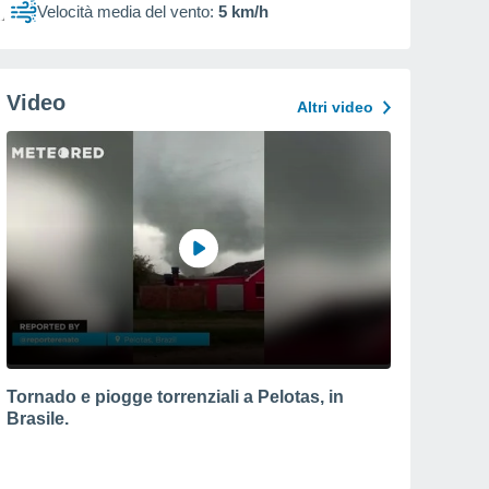
Velocità media del vento:
5 km/h
Video
Altri video
Tornado e piogge torrenziali a Pelotas, in
Brasile.