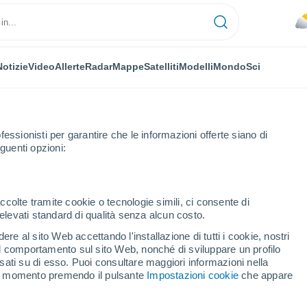
Notizie
Video
Allerte
Radar
Mappe
Satelliti
Modelli
Mondo
Sci
fessionisti per garantire che le informazioni offerte siano di
guenti opzioni:
ccolte tramite cookie o tecnologie simili, ci consente di
n elevati standard di qualità senza alcun costo.
d In Kärnten
re al sito Web accettando l'installazione di tutti i cookie, nostri
 il comportamento sul sito Web, nonché di sviluppare un profilo
...
asati su di esso. Puoi consultare maggiori informazioni nella
si momento premendo il pulsante
Impostazioni cookie
che appare
Per ora
Piogge deboli nelle prossime ore