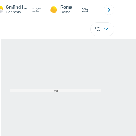
Gmünd In Kärnten
Roma
Milano
12°
25°
Carinthia
Roma
Milano
°C