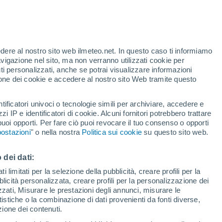
edere al nostro sito web ilmeteo.net. In questo caso ti informiamo
h
avigazione nel sito, ma non verranno utilizzati cookie per
i personalizzati, anche se potrai visualizzare informazioni
azione dei cookie e accedere al nostro sito Web tramite questo
tificatori univoci o tecnologie simili per archiviare, accedere e
.
zzi IP e identificatori di cookie. Alcuni fornitori potrebbero trattare
 puoi opporti. Per fare ciò puoi revocare il tuo consenso o opporti
di pioggia
Satelliti
Modelli
ostazioni
" o nella nostra
Politica sui cookie
su questo sito web.
 dei dati:
Martedì
Mercoledì
Giovedi
Venerdì
 limitati per la selezione della pubblicità, creare profili per la
bblicità personalizzata, creare profili per la personalizzazione dei
11 Ago
12 Ago
13 Ago
14 Ago
izzati, Misurare le prestazioni degli annunci, misurare le
istiche o la combinazione di dati provenienti da fonti diverse,
ezione dei contenuti.
80%
70%