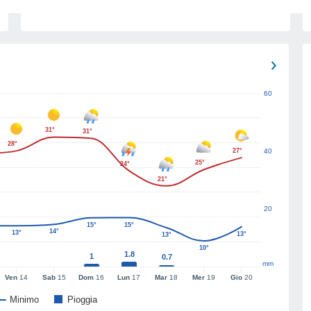
60
31°
31°
28°
27°
40
25°
24°
21°
20
15°
15°
14°
13°
13°
13°
10°
1.8
1
0.7
mm
Ven
14
Sab
15
Dom
16
Lun
17
Mar
18
Mer
19
Gio
20
Minimo
Pioggia