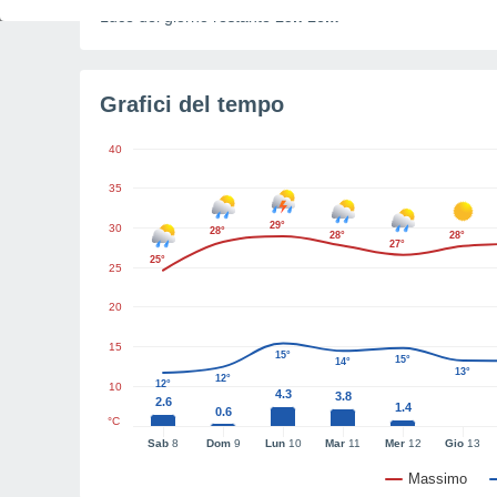
Luce del giorno restante
15h 16m
Grafici del tempo
40
35
29°
30
28°
28°
28°
27°
25°
25
20
15
15°
15°
14°
13°
12°
12°
10
4.3
3.8
2.6
1.4
0.6
°C
Sab
8
Dom
9
Lun
10
Mar
11
Mer
12
Gio
13
Massimo