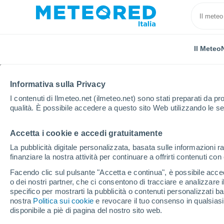
Il Meteo
Informativa sulla Privacy
I contenuti di Ilmeteo.net (ilmeteo.net) sono stati preparati da pro
qualità. È possibile accedere a questo sito Web utilizzando le se
Accetta i cookie e accedi gratuitamente
Home
Austria
Carinzia
Gmünd In Kärnten
La pubblicità digitale personalizzata, basata sulle informazioni ra
finanziare la nostra attività per continuare a offrirti contenuti co
Previsioni Meteo Gmün
Facendo clic sul pulsante "Accetta e continua", è possibile accede
o dei nostri partner, che ci consentono di tracciare e analizzare
05:46
Sabato
specifico per mostrarti la pubblicità o contenuti personalizzati b
nostra
Politica sui cookie
e revocare il tuo consenso in qualsia
disponibile a piè di pagina del nostro sito web.
Parzialmente nuvoloso