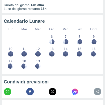
re e
Durata del giorno
14h 39m
e i
Luce del giorno restante
13h
tilizzare
ati per la
Calendario Lunare
e dei
.
Lun
Mar
Mer
Gio
Ven
Sab
Dom
6
7
8
9
izzazione
azione
10
11
12
13
14
15
16
o la
e del
vo,
17
18
19
à e
i
zzati,
one delle
Condividi previsioni
ni dei
 e degli
 ricerche
ico,
di