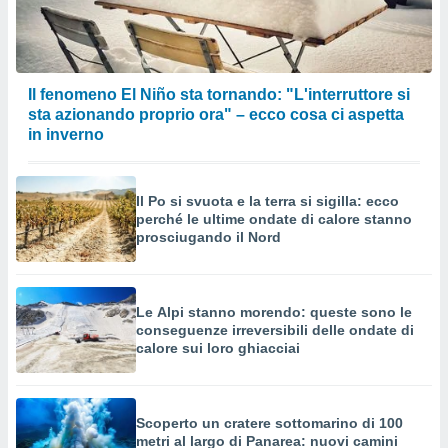
Il fenomeno El Niño sta tornando: "L'interruttore si
sta azionando proprio ora" – ecco cosa ci aspetta
in inverno
Il Po si svuota e la terra si sigilla: ecco
perché le ultime ondate di calore stanno
prosciugando il Nord
Le Alpi stanno morendo: queste sono le
conseguenze irreversibili delle ondate di
calore sui loro ghiacciai
Scoperto un cratere sottomarino di 100
metri al largo di Panarea: nuovi camini