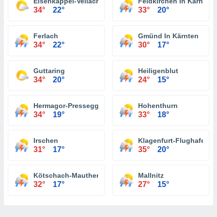
Eisenkappel-Vellach
Feldkirchen In Kärnten
34°
22°
33°
20°
Ferlach
Gmünd In Kärnten
34°
22°
30°
17°
Guttaring
Heiligenblut
34°
20°
24°
15°
Hermagor-Pressegger See
Hohenthurn
34°
19°
33°
18°
Irschen
Klagenfurt-Flughafen
31°
17°
35°
20°
Kötschach-Mauthen
Mallnitz
32°
17°
27°
15°