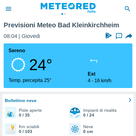
Previsioni Meteo Bad Kleinkirchheim
tiva
rivacy
08:04
Giovedi
...
ti di
net
Sereno
net)
24°
i
 da
nisti per
Est
 che le
Temp. percepita 25°
4
16 km/h
ioni
iano di
È
Bollettino neve
 a
Piste aperte
Impianti di risalita
ito Web
0 / 35
0 / 24
do le
opzioni:
Km sciabili
Neve
0 / 103
0 cm
 i