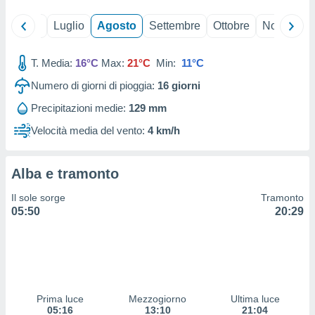
 profili
lezione
Giugno
Luglio
Agosto
Settembre
Ottobre
Novembre
cità
izzata,
fili per
T. Media:
16°C
Max:
21°C
Min:
11°C
Numero di giorni di pioggia:
16
giorni
izzazione
nuti,
Precipitazioni medie:
129 mm
 profili
lezione
Velocità media del vento:
4 km/h
uti
zzati,
 le
Alba e tramonto
ni degli
 misurare
Il sole sorge
Tramonto
zioni dei
05:50
20:29
,
ere il
so
he o la
ione di
Prima luce
Mezzogiorno
Ultima luce
enienti
05:16
13:10
21:04
diverse,