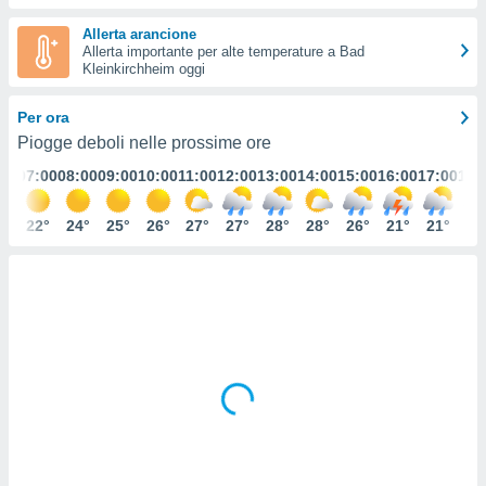
e
Allerta arancione
Allerta importante per alte temperature a Bad
amente
Kleinkirchheim oggi
cità
Per ora
izzata,
ACCETTA
Piogge deboli nelle prossime ore
ulle
E
ioni
:00
07:00
08:00
09:00
10:00
11:00
12:00
13:00
14:00
15:00
16:00
17:00
18:
CONTINUA
tramite
0°
22°
24°
25°
26°
27°
27°
28°
28°
26°
21°
21°
22
e simili,
IMPOSTAZIONI
nte di
e la
tività per
re a
ontenuti
ti
 di
senza
sto.
clic sul
 "Accetta