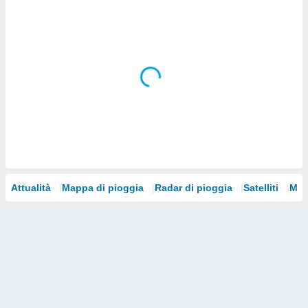
i nostri
artner
Attualità
Mappa di pioggia
Radar di pioggia
Satelliti
Mod