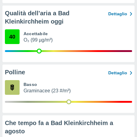
ioni
" o
tra
Qualità dell'aria a Bad
Dettaglio
sui cookie
Kleinkirchheim oggi
o sito
Accettabile
40
nostri
O₃ (99 µg/m³)
mo il
te
ento dei
Polline
Dettaglio
re
ioni su
Basso
vo e/o
Graminacee (23 #/m³)
i,
 dati
er la
 della
à, creare
Che tempo fa a Bad Kleinkirchheim a
r la
à
agosto
izzata,