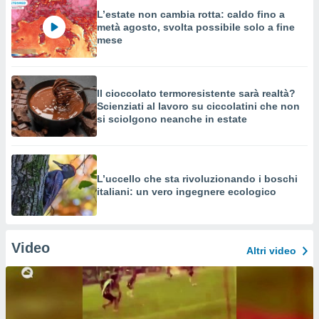
L’estate non cambia rotta: caldo fino a
metà agosto, svolta possibile solo a fine
mese
Il cioccolato termoresistente sarà realtà?
Scienziati al lavoro su ciccolatini che non
si sciolgono neanche in estate
L’uccello che sta rivoluzionando i boschi
italiani: un vero ingegnere ecologico
Video
Altri video