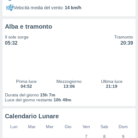
 profili
Velocità media del vento:
14 km/h
lezione
cità
izzata,
Alba e tramonto
fili per
Il sole sorge
Tramonto
izzazione
05:32
20:39
nuti,
 profili
lezione
uti
zzati,
 le
ni degli
Prima luce
Mezzogiorno
Ultima luce
 misurare
04:52
13:06
21:19
zioni dei
Durata del giorno
15h 7m
,
Luce del giorno restante
10h 49m
ere il
so
Calendario Lunare
he o la
ione di
Lun
Mar
Mer
Gio
Ven
Sab
Dom
enienti
7
8
9
diverse,