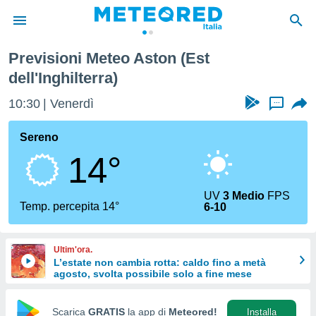
Previsioni Meteo Aston (Est
tiva
dell'Inghilterra)
rivacy
ti di
10:30
Venerdì
...
net
net)
Sereno
i
 da
14°
nisti per
 che le
ioni
UV
3 Medio
FPS
Temp. percepita 14°
iano di
6-10
È
 a
Ultim'ora.
ito Web
L’estate non cambia rotta: caldo fino a metà
do le
agosto, svolta possibile solo a fine mese
opzioni:
Scarica
GRATIS
la app di
Meteored!
Installa
 i