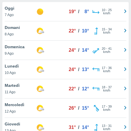
a", è
Oggi
10
-
25
19°
/
8°
al sito
km/h
7 Ago
ettando
zione di
Domani
15
-
34
okie,
22°
/
10°
km/h
8 Ago
dei nostri
che ci
no di
Domenica
20
-
41
24°
/
14°
 e
km/h
9 Ago
e il
amento
Lunedì
17
-
36
 Web,
24°
/
13°
km/h
10 Ago
i
re un
Martedì
pecifico
18
-
37
22°
/
12°
km/h
arti la
11 Ago
à o
i
Mercoledì
17
-
39
zzati
26°
/
15°
km/h
12 Ago
 di esso.
sultare
Giovedi
13
-
31
31°
/
14°
km/h
oni nella
13 Ago