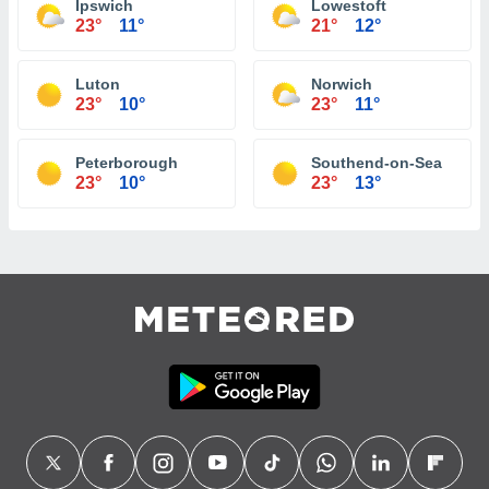
Ipswich
Lowestoft
23°
11°
21°
12°
Luton
Norwich
23°
10°
23°
11°
Peterborough
Southend-on-Sea
23°
10°
23°
13°