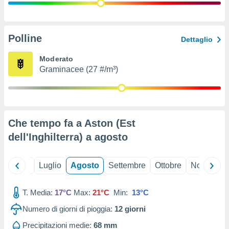
ioni
" o
tra
sui cookie
o sito
Polline
Dettaglio
Moderato
nostri
Graminacee (27 #/m³)
mo il
te
ento dei
Che tempo fa a Aston (Est
re
dell'Inghilterra) a
agosto
ioni su
vo e/o
i,
Giugno
Luglio
Agosto
Settembre
Ottobre
Novembre
 dati
er la
 della
T. Media:
17°C
Max:
21°C
Min:
13°C
à, creare
r la
Numero di giorni di pioggia:
12
giorni
à
izzata,
Precipitazioni medie:
68 mm