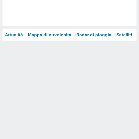
i nostri
artner
Attualità
Mappa di nuvolosità
Radar di pioggia
Satelliti