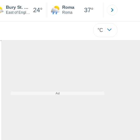
Bury St. Edmunds
Roma
Milano
24°
37°
East of England
Roma
Milano
°C