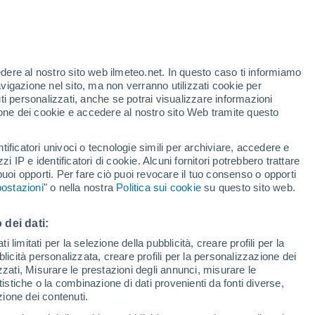
edere al nostro sito web ilmeteo.net. In questo caso ti informiamo
h
avigazione nel sito, ma non verranno utilizzati cookie per
i personalizzati, anche se potrai visualizzare informazioni
azione dei cookie e accedere al nostro sito Web tramite questo
tificatori univoci o tecnologie simili per archiviare, accedere e
.
zzi IP e identificatori di cookie. Alcuni fornitori potrebbero trattare
 puoi opporti. Per fare ciò puoi revocare il tuo consenso o opporti
di pioggia
Satelliti
Modelli
ostazioni
" o nella nostra
Politica sui cookie
su questo sito web.
 dei dati:
Lunedì
Martedì
Mercoledì
Giovedi
 limitati per la selezione della pubblicità, creare profili per la
bblicità personalizzata, creare profili per la personalizzazione dei
10 Ago
11 Ago
12 Ago
13 Ago
izzati, Misurare le prestazioni degli annunci, misurare le
istiche o la combinazione di dati provenienti da fonti diverse,
ezione dei contenuti.