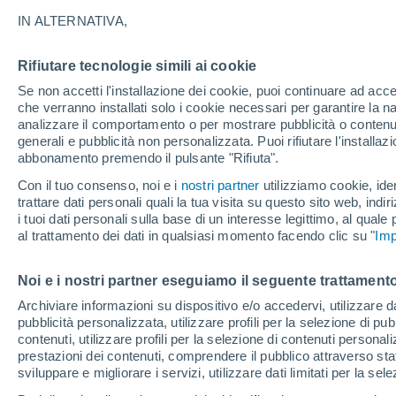
23°
IN ALTERNATIVA,
Rifiutare tecnologie simili ai cookie
Ovest
Se non accetti l'installazione dei cookie, puoi continuare ad acc
Temp. percepita 25°
8
-
23 km/
che verranno installati solo i cookie necessari per garantire la n
analizzare il comportamento o per mostrare pubblicità o contenut
generali e pubblicità non personalizzata. Puoi rifiutare l'install
abbonamento premendo il pulsante "Rifiuta".
Ultim'ora.
Luca Lombroso non vede la fine del caldo:
Con il tuo consenso, noi e i
nostri partner
utilizziamo cookie, iden
"Ferragosto 2026 potrebbe entrare nella storia
trattare dati personali quali la tua visita su questo sito web, indiri
Ecco perché."
i tuoi dati personali sulla base di un interesse legittimo, al quale
Il Meteo 1 - 7
Attualità
Mappa di nuvolosità
Radar 
al trattamento dei dati in qualsiasi momento facendo clic su "
Imp
Noi e i nostri partner eseguiamo il seguente trattamento
Domani
Domenica
Oggi
Archiviare informazioni su dispositivo e/o accedervi, utilizzare dati
pubblicità personalizzata, utilizzare profili per la selezione di pu
8 Ago
9 Ago
7 Ago
contenuti, utilizzare profili per la selezione di contenuti personal
prestazioni dei contenuti, comprendere il pubblico attraverso stat
sviluppare e migliorare i servizi, utilizzare dati limitati per la sel