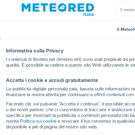
Il Meteo
Informativa sulla Privacy
I contenuti di Ilmeteo.net (ilmeteo.net) sono stati preparati da pro
qualità. È possibile accedere a questo sito Web utilizzando le se
Accetta i cookie e accedi gratuitamente
Home
Regno Unito
Est dell'Inghilterra
Bury St.
La pubblicità digitale personalizzata, basata sulle informazioni ra
finanziare la nostra attività per continuare a offrirti contenuti co
Previsioni Meteo Bury
Facendo clic sul pulsante "Accetta e continua", è possibile accede
o dei nostri partner, che ci consentono di tracciare e analizzare
14:25
Venerdì
specifico per mostrarti la pubblicità o contenuti personalizzati b
nostra
Politica sui cookie
e revocare il tuo consenso in qualsia
disponibile a piè di pagina del nostro sito web.
Nubi sparse