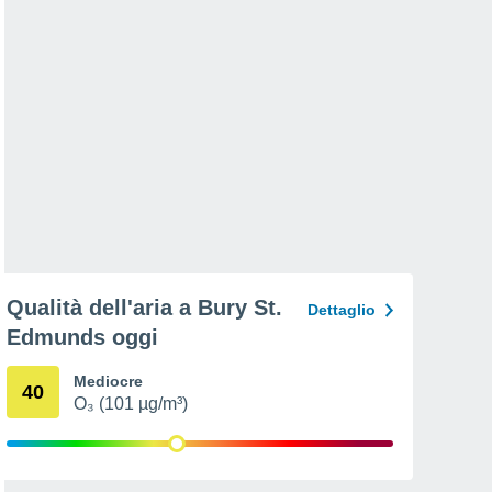
Qualità dell'aria a Bury St.
Dettaglio
Edmunds oggi
Mediocre
40
O₃ (101 µg/m³)