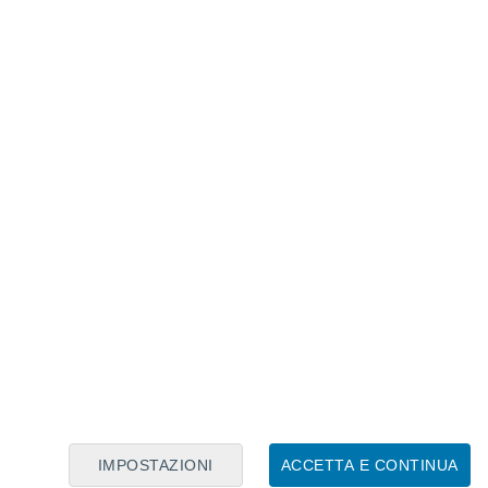
Calendario Lunare
Lun
Mar
Mer
Gio
Ven
Sab
Dom
7
8
9
10
11
12
13
14
15
16
17
18
19
20
IMPOSTAZIONI
ACCETTA E CONTINUA