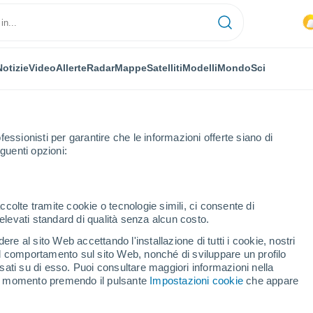
Notizie
Video
Allerte
Radar
Mappe
Satelliti
Modelli
Mondo
Sci
fessionisti per garantire che le informazioni offerte siano di
guenti opzioni:
 Edmunds
ccolte tramite cookie o tecnologie simili, ci consente di
n elevati standard di qualità senza alcun costo.
 St. Edmunds
re al sito Web accettando l'installazione di tutti i cookie, nostri
 il comportamento sul sito Web, nonché di sviluppare un profilo
...
asati su di esso. Puoi consultare maggiori informazioni nella
si momento premendo il pulsante
Impostazioni cookie
che appare
Per ora
Intervalli nuvolosi nelle prossime
ore