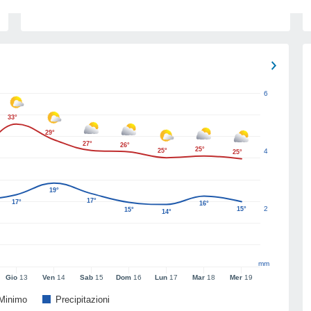
6
33°
29°
27°
26°
25°
25°
4
25°
19°
17°
17°
16°
2
15°
15°
14°
mm
Gio
13
Ven
14
Sab
15
Dom
16
Lun
17
Mar
18
Mer
19
Minimo
Precipitazioni