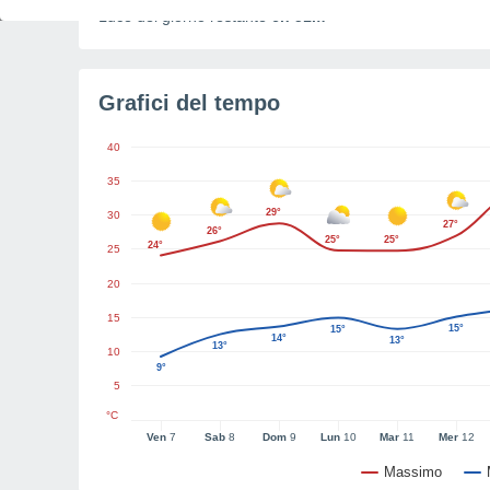
Luce del giorno restante
6h 51m
Grafici del tempo
40
35
29°
30
27°
26°
25°
25°
24°
25
20
15
15°
15°
14°
13°
13°
10
9°
5
°C
Ven
7
Sab
8
Dom
9
Lun
10
Mar
11
Mer
12
Massimo