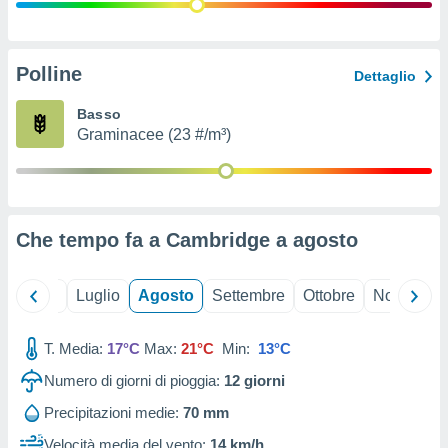
ioni
" o
tra
sui cookie
o sito
Polline
Dettaglio
Basso
nostri
Graminacee (23 #/m³)
mo il
te
ento dei
Che tempo fa a Cambridge a
agosto
re
ioni su
vo e/o
Giugno
Luglio
Agosto
Settembre
Ottobre
Novembre
i,
 dati
er la
T. Media:
17°C
Max:
21°C
Min:
13°C
 della
Numero di giorni di pioggia:
12
giorni
à, creare
r la
Precipitazioni medie:
70 mm
à
izzata,
Velocità media del vento:
14 km/h