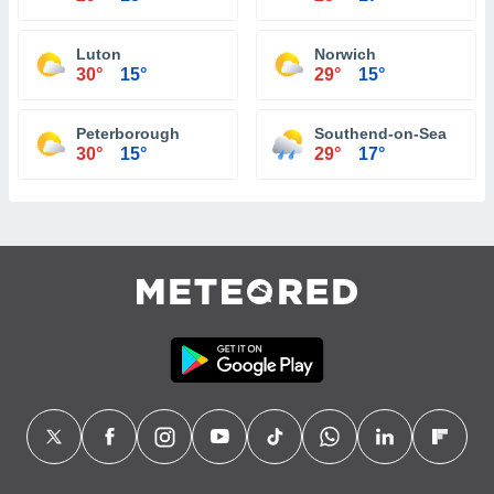
Luton
Norwich
30°
15°
29°
15°
Peterborough
Southend-on-Sea
30°
15°
29°
17°