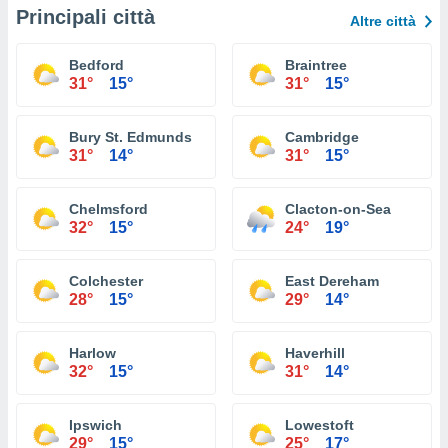
Principali città
Altre città
Bedford
Braintree
31°
15°
31°
15°
Bury St. Edmunds
Cambridge
31°
14°
31°
15°
Chelmsford
Clacton-on-Sea
32°
15°
24°
19°
Colchester
East Dereham
28°
15°
29°
14°
Harlow
Haverhill
32°
15°
31°
14°
Ipswich
Lowestoft
29°
15°
25°
17°