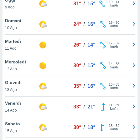
a", è
19
-
41
31°
/
15°
km/h
9 Ago
al sito
ettando
Domani
15
-
30
24°
/
16°
zione di
km/h
10 Ago
okie,
dei nostri
Martedì
17
-
37
che ci
26°
/
14°
km/h
11 Ago
no di
 e
e il
Mercoledì
14
-
35
30°
/
15°
amento
km/h
12 Ago
 Web,
i
Giovedi
16
-
35
re un
35°
/
16°
km/h
13 Ago
pecifico
arti la
Venerdì
à o
11
-
29
33°
/
21°
km/h
i
14 Ago
zzati
 di esso.
Sabato
15
-
32
sultare
30°
/
18°
km/h
15 Ago
oni nella