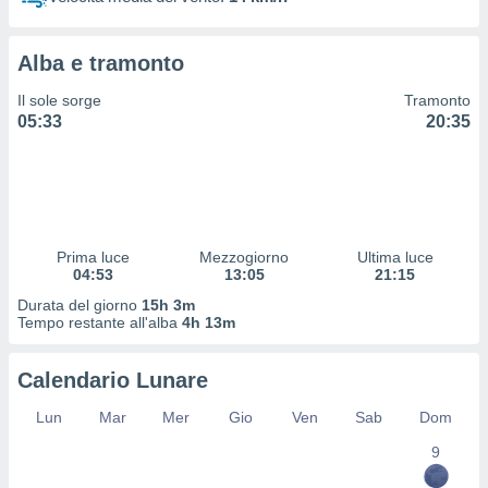
 profili
lezione
cità
Alba e tramonto
izzata,
fili per
Il sole sorge
Tramonto
05:33
20:35
izzazione
nuti,
 profili
lezione
uti
zzati,
Prima luce
Mezzogiorno
Ultima luce
 le
04:53
13:05
21:15
ni degli
 misurare
Durata del giorno
15h 3m
zioni dei
Tempo restante all'alba
4h 13m
,
ere il
Calendario Lunare
so
Lun
Mar
Mer
Gio
Ven
Sab
Dom
he o la
ione di
9
enienti
diverse,