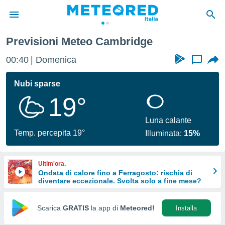
Previsioni Meteo Cambridge
tiva
rivacy
00:40
Domenica
...
ti di
net
Nubi sparse
net)
19°
i
 da
nisti per
Luna calante
 che le
Temp. percepita 19°
Illuminata:
15%
ioni
iano di
È
Ultim'ora.
Ondata di calore fino a Ferragosto: rischia di
 a
diventare eccezionale. Svolta solo a fine mese?
ito Web
do le
opzioni:
Scarica
GRATIS
la app di
Meteored!
Installa
 i