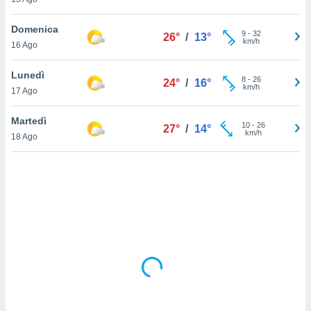
sui cookie
Domenica
9
-
32
26°
/
13°
e il tuo
km/h
16 Ago
 in
Lunedì
o
8
-
26
24°
/
16°
km/h
 il
17 Ago
azioni
Martedì
10
-
26
27°
/
14°
kie
km/h
18 Ago
re
le a piè
 del
to web.
ATIVA,
e
gie
i cookie
ccetti
zione dei