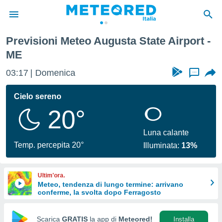
Previsioni Meteo Augusta State Airport -
tiva
ME
rivacy
ti di
03:17
Domenica
...
net
net)
Cielo sereno
i
 da
20°
nisti per
 che le
Luna calante
ioni
Temp. percepita 20°
iano di
Illuminata:
13%
È
 a
Ultim'ora.
ito Web
Meteo, tendenza di lungo termine: arrivano
do le
conferme, la svolta dopo Ferragosto
opzioni:
Scarica
GRATIS
la app di
Meteored!
Installa
 i