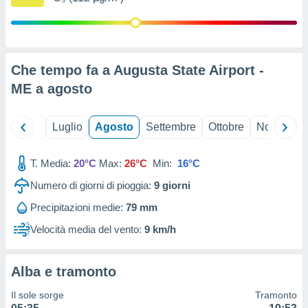
ioni
" o
tra
sui cookie
o sito
Che tempo fa a Augusta State Airport -
ME a
agosto
nostri
mo il
te
Giugno
Luglio
Agosto
Settembre
Ottobre
Novembre
ento dei
T. Media:
20°C
Max:
26°C
Min:
16°C
re
ioni su
Numero di giorni di pioggia:
9
giorni
vo e/o
Precipitazioni medie:
79 mm
i,
 dati
Velocità media del vento:
9 km/h
er la
 della
à, creare
Alba e tramonto
r la
à
Il sole sorge
Tramonto
izzata,