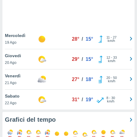
puoi
re ad
 al
ito web
et. In
aso ti
Mercoledì
11
-
27
28°
/
15°
mo che
km/h
19 Ago
installati
okie
Giovedi
i per
12
-
33
29°
/
15°
km/h
 la
20 Ago
one nel
 non
Venerdì
20
-
50
27°
/
18°
utilizzati
km/h
21 Ago
er
e il
Sabato
amento o
8
-
30
31°
/
19°
km/h
rare
22 Ago
à o
i
Grafici del tempo
zzati,
 potrai
are