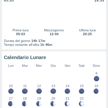
05:35
19:53
 profili
lezione
cità
izzata,
fili per
izzazione
Prima luce
Mezzogiorno
Ultima luce
05:03
12:44
20:25
nuti,
 profili
Durata del giorno
14h 17m
lezione
Tempo restante all'alba
1h 46m
uti
zzati,
Calendario Lunare
 le
ni degli
Lun
Mar
Mer
Gio
Ven
Sab
Dom
 misurare
zioni dei
9
,
ere il
10
11
12
13
14
15
16
so
he o la
17
18
19
20
21
22
ione di
enienti
diverse,