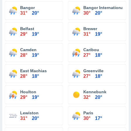
Bangor
Bangor International Ai
31°
20°
30°
20°
Belfast
Brewer
29°
19°
31°
19°
Camden
Caribou
28°
19°
27°
18°
East Machias
Greenville
28°
18°
27°
18°
Houlton
Kennebunk
29°
19°
32°
20°
Lewiston
Paris
31°
20°
30°
17°