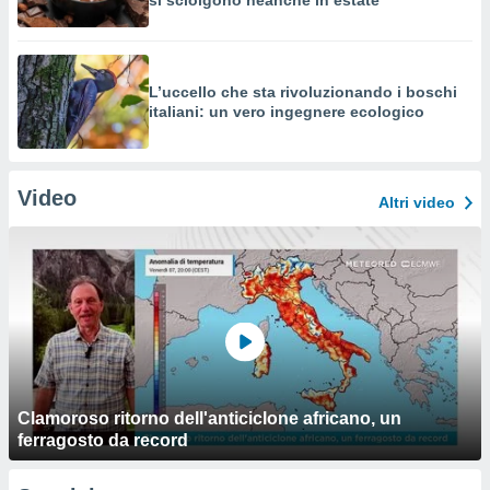
si sciolgono neanche in estate
L’uccello che sta rivoluzionando i boschi
italiani: un vero ingegnere ecologico
Video
Altri video
Clamoroso ritorno dell'anticiclone africano, un
ferragosto da record