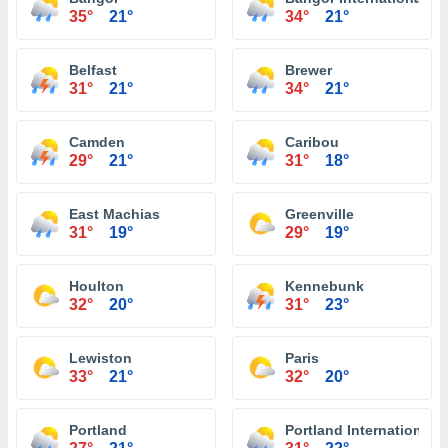
35°
21°
34°
21°
Belfast
Brewer
31°
21°
34°
21°
Camden
Caribou
29°
21°
31°
18°
East Machias
Greenville
31°
19°
29°
19°
Houlton
Kennebunk
32°
20°
31°
23°
Lewiston
Paris
33°
21°
32°
20°
Portland
Portland International J