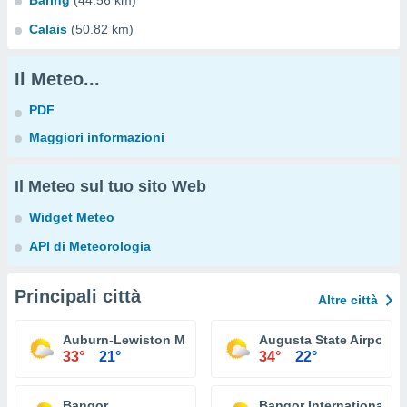
Baring
(44.56 km)
Calais
(50.82 km)
Il Meteo...
PDF
Maggiori informazioni
Il Meteo sul tuo sito Web
Widget Meteo
API di Meteorologia
Principali città
Altre città
Auburn-Lewiston Municipal Airport
Augusta State Airport
33°
21°
34°
22°
Bangor
Bangor International Ai