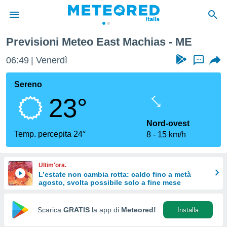
Previsioni Meteo East Machias - ME
tiva
rivacy
06:49
Venerdì
...
ti di
net
Sereno
net)
23°
i
 da
nisti per
Nord-ovest
 che le
Temp. percepita 24°
8
15 km/h
ioni
iano di
È
Ultim'ora.
L’estate non cambia rotta: caldo fino a metà
 a
agosto, svolta possibile solo a fine mese
ito Web
do le
opzioni:
Scarica
GRATIS
la app di
Meteored!
Installa
 i