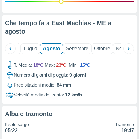
ioni
" o
tra
sui cookie
o sito
Che tempo fa a East Machias - ME a
agosto
nostri
Giugno
Luglio
Agosto
Settembre
Ottobre
Novembre
mo il
te
ento dei
T. Media:
18°C
Max:
23°C
Min:
15°C
Numero di giorni di pioggia:
9
giorni
re
ioni su
Precipitazioni medie:
84 mm
vo e/o
Velocità media del vento:
12 km/h
i,
 dati
er la
 della
Alba e tramonto
à, creare
r la
Il sole sorge
Tramonto
à
05:22
19:47
izzata,