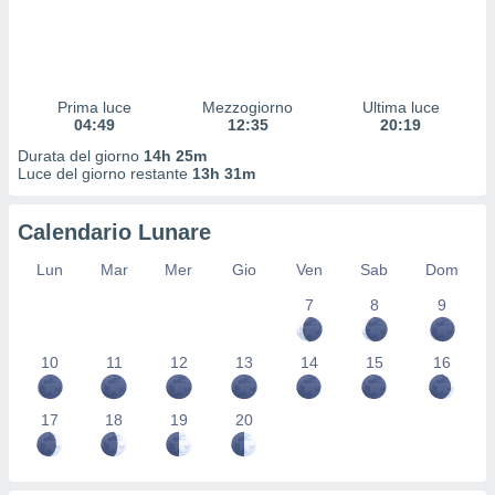
 profili
lezione
cità
izzata,
fili per
Prima luce
Mezzogiorno
Ultima luce
04:49
12:35
20:19
izzazione
Durata del giorno
14h 25m
nuti,
Luce del giorno restante
13h 31m
 profili
lezione
uti
Calendario Lunare
zzati,
 le
Lun
Mar
Mer
Gio
Ven
Sab
Dom
ni degli
 misurare
7
8
9
zioni dei
,
10
11
12
13
14
15
16
ere il
so
17
18
19
20
he o la
ione di
enienti
diverse,