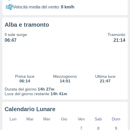
 profili
Velocità media del vento:
8 km/h
lezione
cità
izzata,
Alba e tramonto
fili per
Il sole sorge
Tramonto
izzazione
06:47
21:14
nuti,
 profili
lezione
uti
zzati,
 le
ni degli
Prima luce
Mezzogiorno
Ultima luce
 misurare
06:14
14:01
21:47
zioni dei
Durata del giorno
14h 27m
,
Luce del giorno restante
14h 41m
ere il
so
Calendario Lunare
he o la
ione di
Lun
Mar
Mer
Gio
Ven
Sab
Dom
enienti
7
8
9
diverse,