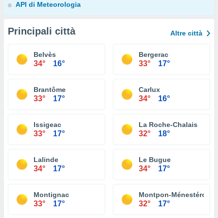
API di Meteorologia
Principali città
Altre città
Belvès
Bergerac
34°
16°
33°
17°
Brantôme
Carlux
33°
17°
34°
16°
Issigeac
La Roche-Chalais
33°
17°
32°
18°
Lalinde
Le Bugue
34°
17°
34°
17°
Montignac
Montpon-Ménestérol
33°
17°
32°
17°