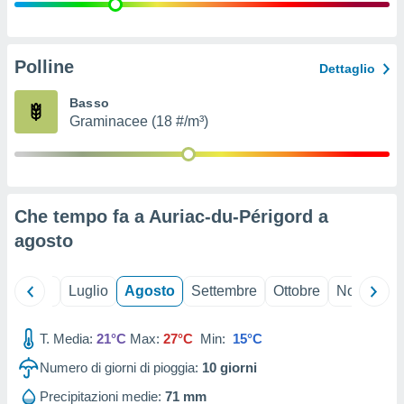
ioni
" o
tra
sui cookie
o sito
Polline
Dettaglio
Basso
nostri
Graminacee (18 #/m³)
mo il
te
ento dei
Che tempo fa a Auriac-du-Périgord a
re
agosto
ioni su
vo e/o
i,
Giugno
Luglio
Agosto
Settembre
Ottobre
Novembre
 dati
er la
 della
T. Media:
21°C
Max:
27°C
Min:
15°C
à, creare
r la
Numero di giorni di pioggia:
10
giorni
à
izzata,
Precipitazioni medie:
71 mm