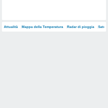
i nostri
artner
Attualità
Mappa della Temperatura
Radar di pioggia
Satelli