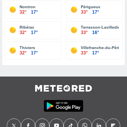
Nontron
Périgueux
32°
17°
33°
17°
Ribérac
Terrasson-Lavilledieu
32°
17°
33°
16°
Thiviers
Villefranche-du-Périgor
32°
17°
33°
17°