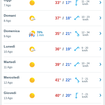
a", è
11
-
24
33°
/
17°
km/h
7 Ago
al sito
ettando
Domani
10
-
23
37°
/
18°
zione di
km/h
8 Ago
okie,
dei nostri
Domenica
70%
12
-
34
che ci
35°
/
21°
1 mm
km/h
9 Ago
no di
 e
e il
Lunedì
9
-
20
36°
/
19°
amento
km/h
10 Ago
 Web,
i
Martedì
10
-
24
re un
39°
/
21°
km/h
11 Ago
pecifico
arti la
Mercoledì
à o
7
-
21
41°
/
22°
km/h
i
12 Ago
zzati
 di esso.
Giovedi
7
-
21
sultare
40°
/
20°
km/h
13 Ago
oni nella