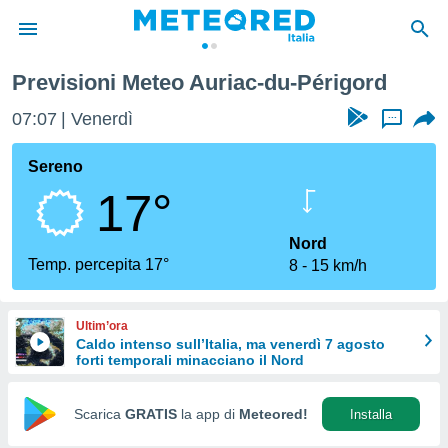
rigord
Previsioni Meteo Auriac-du-Périgord
tiva
rivacy
07:07
Venerdì
...
ti di
net
Sereno
net)
17°
i
 da
nisti per
Nord
 che le
Temp. percepita 17°
8
15 km/h
ioni
iano di
È
Ultim’ora
Caldo intenso sull’Italia, ma venerdì 7 agosto
 a
forti temporali minacciano il Nord
ito Web
do le
opzioni:
Scarica
GRATIS
la app di
Meteored!
Installa
 i