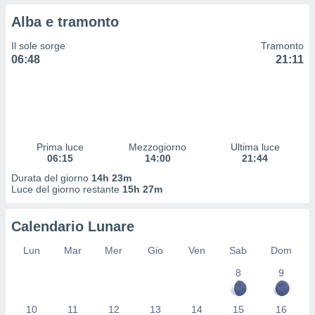
 profili
Alba e tramonto
lezione
cità
Il sole sorge
Tramonto
izzata,
06:48
21:11
fili per
izzazione
nuti,
 profili
lezione
uti
Prima luce
Mezzogiorno
Ultima luce
zzati,
06:15
14:00
21:44
 le
Durata del giorno
14h 23m
ni degli
Luce del giorno restante
15h 27m
 misurare
zioni dei
,
Calendario Lunare
ere il
Lun
Mar
Mer
Gio
Ven
Sab
Dom
so
8
9
he o la
ione di
enienti
10
11
12
13
14
15
16
diverse,