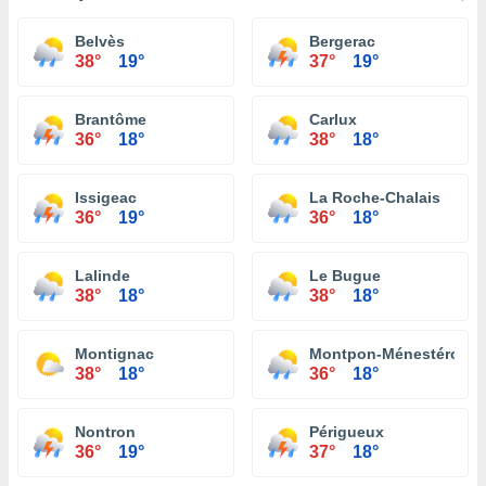
Belvès
Bergerac
38°
19°
37°
19°
Brantôme
Carlux
36°
18°
38°
18°
Issigeac
La Roche-Chalais
36°
19°
36°
18°
Lalinde
Le Bugue
38°
18°
38°
18°
Montignac
Montpon-Ménestérol
38°
18°
36°
18°
Nontron
Périgueux
36°
19°
37°
18°