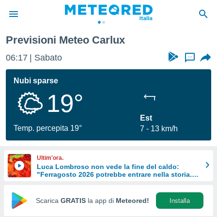
Previsioni Meteo Carlux
tiva
rivacy
06:17
Sabato
...
ti di
net
Nubi sparse
net)
19°
i
 da
nisti per
Est
 che le
Temp. percepita 19°
7
13 km/h
ioni
iano di
È
Ultim'ora.
Luca Lombroso non vede la fine del caldo:
 a
"Ferragosto 2026 potrebbe entrare nella storia.
ito Web
Ecco perché."
do le
opzioni:
Scarica
GRATIS
la app di
Meteored!
Installa
 i