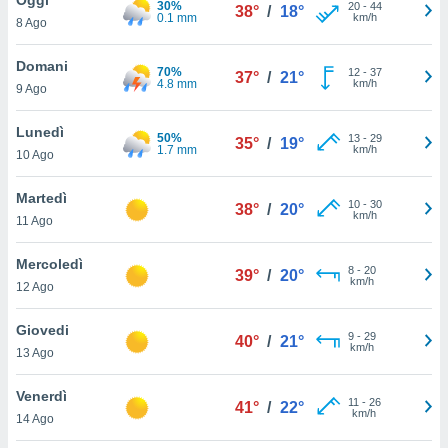
30%
a", è
20
-
44
38°
/
18°
0.1 mm
km/h
8 Ago
al sito
ettando
Domani
70%
12
-
37
37°
/
21°
zione di
4.8 mm
km/h
9 Ago
okie,
dei nostri
Lunedì
50%
13
-
29
che ci
35°
/
19°
1.7 mm
km/h
10 Ago
no di
 e
e il
Martedì
10
-
30
38°
/
20°
amento
km/h
11 Ago
 Web,
i
Mercoledì
8
-
20
re un
39°
/
20°
km/h
12 Ago
pecifico
arti la
Giovedi
à o
9
-
29
40°
/
21°
km/h
i
13 Ago
zzati
 di esso.
Venerdì
11
-
26
sultare
41°
/
22°
km/h
14 Ago
oni nella