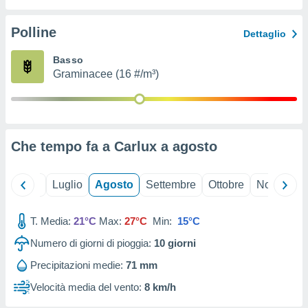
ioni
" o
tra
Polline
Dettaglio
sui cookie
o sito
Basso
Graminacee (16 #/m³)
nostri
mo il
te
ento dei
Che tempo fa a Carlux a
agosto
re
ioni su
Giugno
Luglio
Agosto
Settembre
Ottobre
Novembre
vo e/o
i,
T. Media:
21°C
Max:
27°C
Min:
15°C
 dati
er la
Numero di giorni di pioggia:
10
giorni
 della
à, creare
Precipitazioni medie:
71 mm
r la
Velocità media del vento:
8 km/h
à
izzata,