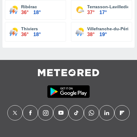
Ribérac
Terrasson-Lavilledieu
36°
18°
37°
17°
Thiviers
Villefranche-du-Périgor
36°
18°
38°
19°