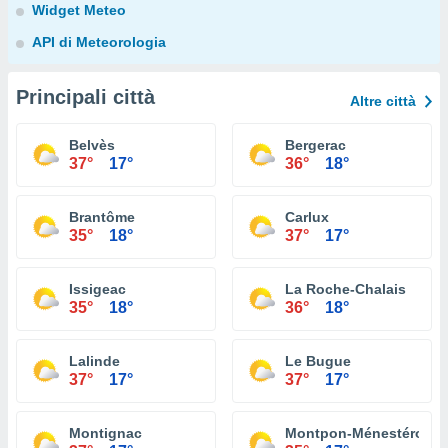
Widget Meteo
API di Meteorologia
Principali città
Altre città
Belvès
Bergerac
37°
17°
36°
18°
Brantôme
Carlux
35°
18°
37°
17°
Issigeac
La Roche-Chalais
35°
18°
36°
18°
Lalinde
Le Bugue
37°
17°
37°
17°
Montignac
Montpon-Ménestérol