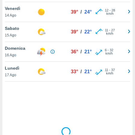
Venerdì
sui cookie
12
-
28
39°
/
24°
km/h
14 Ago
e il tuo
 in
Sabato
11
-
27
39°
/
22°
o
km/h
15 Ago
 il
Domenica
azioni
6
-
32
36°
/
21°
km/h
16 Ago
kie
re
le a piè
Lunedì
11
-
37
33°
/
21°
 del
km/h
17 Ago
to web.
ATIVA,
e
gie
i cookie
ccetti
zione dei