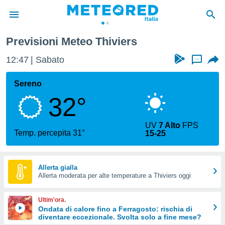
Previsioni Meteo Thiviers
tiva
rivacy
12:47
Sabato
...
ti di
net
Sereno
net)
32°
i
 da
nisti per
UV
7 Alto
FPS
 che le
Temp. percepita 31°
15-25
ioni
iano di
È
Allerta gialla
 a
Allerta moderata per alte temperature a Thiviers oggi
ito Web
do le
Ultim'ora.
opzioni:
Ondata di calore fino a Ferragosto: rischia di
diventare eccezionale. Svolta solo a fine mese?
 i