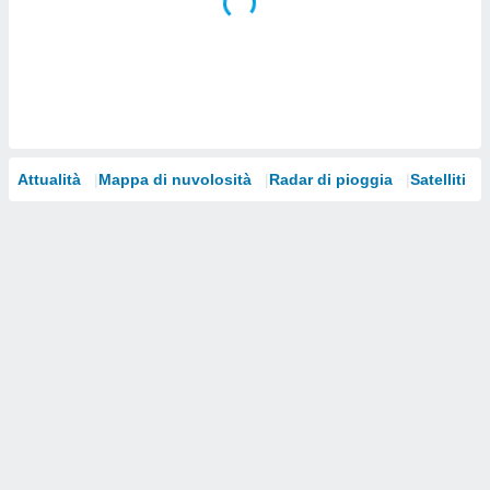
i nostri
artner
Attualità
Mappa di nuvolosità
Radar di pioggia
Satelliti