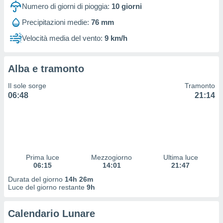
 profili
Numero di giorni di pioggia:
10
giorni
lezione
Precipitazioni medie:
76 mm
cità
izzata,
Velocità media del vento:
9 km/h
fili per
izzazione
Alba e tramonto
nuti,
 profili
Il sole sorge
Tramonto
lezione
06:48
21:14
uti
zzati,
 le
ni degli
 misurare
zioni dei
,
Prima luce
Mezzogiorno
Ultima luce
06:15
14:01
21:47
ere il
Durata del giorno
14h 26m
so
Luce del giorno restante
9h
he o la
ione di
Calendario Lunare
enienti
diverse,