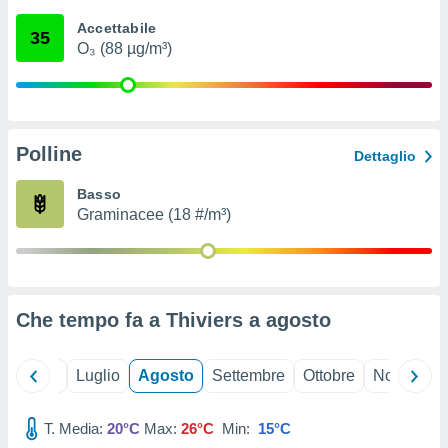
ioni
" o
Accettabile
tra
35
O₃ (88 µg/m³)
sui cookie
o sito
nostri
Polline
Dettaglio
mo il
te
Basso
ento dei
Graminacee (18 #/m³)
re
ioni su
vo e/o
i,
Che tempo fa a Thiviers a
agosto
 dati
er la
 della
Giugno
Luglio
Agosto
Settembre
Ottobre
Novembre
à, creare
r la
à
T. Media:
20°C
Max:
26°C
Min:
15°C
izzata,