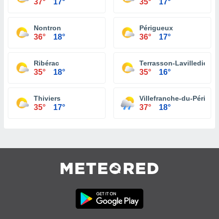
37°
17°
35°
17°
Nontron
Périgueux
36°
18°
36°
17°
Ribérac
Terrasson-Lavilledieu
35°
18°
35°
16°
Thiviers
Villefranche-du-Périgor
35°
17°
37°
18°