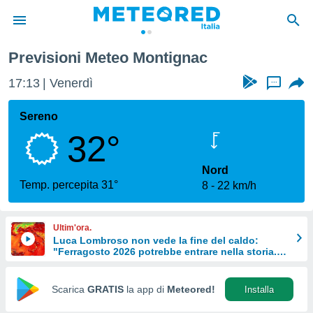
Previsioni Meteo Montignac
tiva
rivacy
17:13
Venerdì
...
ti di
net
Sereno
net)
32°
i
 da
nisti per
Nord
 che le
Temp. percepita 31°
8
22 km/h
ioni
iano di
È
Ultim'ora.
Luca Lombroso non vede la fine del caldo:
 a
"Ferragosto 2026 potrebbe entrare nella storia.
ito Web
Ecco perché."
do le
opzioni:
Scarica
GRATIS
la app di
Meteored!
Installa
 i