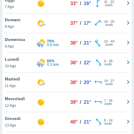
a", è
11
-
23
33°
/
16°
km/h
7 Ago
al sito
ettando
Domani
10
-
20
37°
/
17°
zione di
km/h
8 Ago
okie,
dei nostri
Domenica
70%
15
-
43
che ci
36°
/
21°
0.6 mm
km/h
9 Ago
no di
 e
e il
Lunedì
60%
6
-
28
36°
/
22°
amento
0.3 mm
km/h
10 Ago
 Web,
i
Martedì
14
-
27
re un
38°
/
20°
km/h
11 Ago
pecifico
arti la
Mercoledì
à o
7
-
26
39°
/
21°
km/h
i
12 Ago
zzati
 di esso.
Giovedi
8
-
24
sultare
40°
/
21°
km/h
13 Ago
oni nella