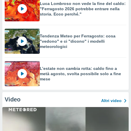
Luca Lombroso non vede la fine del caldo:
"Ferragosto 2026 potrebbe entrare nella
storia. Ecco perché."
Tendenza Meteo per Ferragosto: cosa
"vedono" e ci "dicono" i modelli
meteorologici
L’estate non cambia rotta: caldo fino a
metà agosto, svolta possibile solo a fine
mese
Video
Altri video