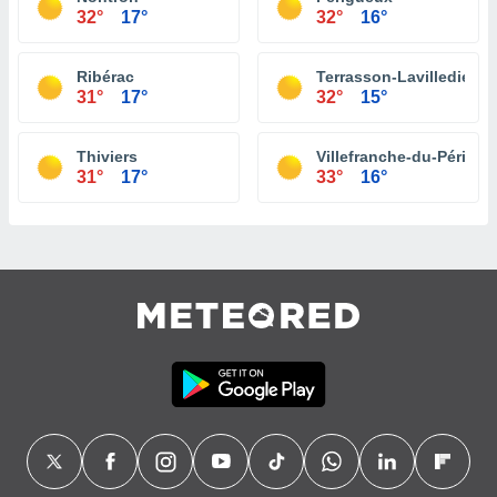
32°
17°
32°
16°
Ribérac
Terrasson-Lavilledieu
31°
17°
32°
15°
Thiviers
Villefranche-du-Périgor
31°
17°
33°
16°