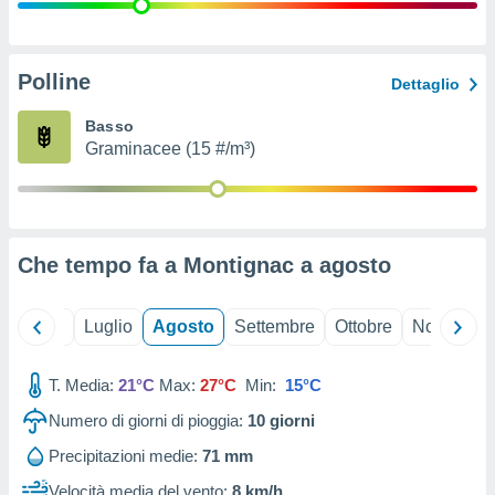
ioni
" o
tra
sui cookie
o sito
Polline
Dettaglio
Basso
nostri
Graminacee (15 #/m³)
mo il
te
ento dei
Che tempo fa a Montignac a
agosto
re
ioni su
vo e/o
Giugno
Luglio
Agosto
Settembre
Ottobre
Novembre
i,
 dati
er la
T. Media:
21°C
Max:
27°C
Min:
15°C
 della
Numero di giorni di pioggia:
10
giorni
à, creare
r la
Precipitazioni medie:
71 mm
à
izzata,
Velocità media del vento:
8 km/h