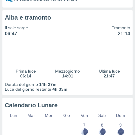
 profili
lezione
cità
Alba e tramonto
izzata,
fili per
Il sole sorge
Tramonto
06:47
21:14
izzazione
nuti,
 profili
lezione
uti
zzati,
Prima luce
Mezzogiorno
Ultima luce
 le
06:14
14:01
21:47
ni degli
 misurare
Durata del giorno
14h 27m
zioni dei
Luce del giorno restante
4h 33m
,
ere il
Calendario Lunare
so
Lun
Mar
Mer
Gio
Ven
Sab
Dom
he o la
ione di
7
8
9
enienti
diverse,