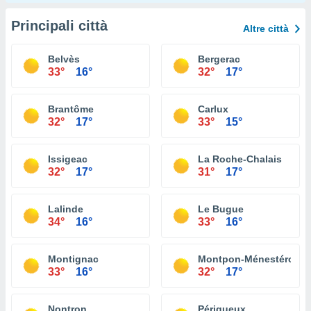
Principali città
Altre città
Belvès
Bergerac
33°
16°
32°
17°
Brantôme
Carlux
32°
17°
33°
15°
Issigeac
La Roche-Chalais
32°
17°
31°
17°
Lalinde
Le Bugue
34°
16°
33°
16°
Montignac
Montpon-Ménestérol
33°
16°
32°
17°
Nontron
Périgueux