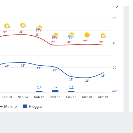
60
33°
33°
32°
29°
29°
29°
29°
40
22°
22°
20
21°
20°
18°
16°
16°
1.7
1.4
1.1
mm
Gio
13
Ven
14
Sab
15
Dom
16
Lun
17
Mar
18
Mer
19
Minimo
Pioggia