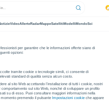
Notizie
Video
Allerte
Radar
Mappe
Satelliti
Modelli
Mondo
Sci
fessionisti per garantire che le informazioni offerte siano di
guenti opzioni:
ccolte tramite cookie o tecnologie simili, ci consente di
n elevati standard di qualità senza alcun costo.
re al sito Web accettando l'installazione di tutti i cookie, nostri
 il comportamento sul sito Web, nonché di sviluppare un profilo
...
asati su di esso. Puoi consultare maggiori informazioni nella
si momento premendo il pulsante
Impostazioni cookie
che appare
Per ora
Intervalli nuvolosi nelle prossime
ore