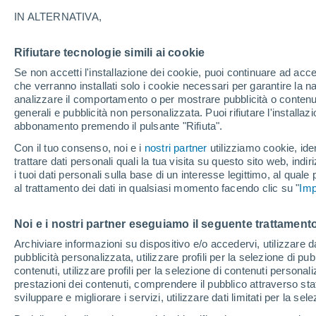
26°
IN ALTERNATIVA,
Rifiutare tecnologie simili ai cookie
Nord-est
Se non accetti l'installazione dei cookie, puoi continuare ad acc
Temp. percepita 27°
3
-
17 km/
che verranno installati solo i cookie necessari per garantire la n
analizzare il comportamento o per mostrare pubblicità o contenut
generali e pubblicità non personalizzata. Puoi rifiutare l'install
abbonamento premendo il pulsante "Rifiuta".
Ultim'ora.
Luca Lombroso non vede la fine del caldo:
Con il tuo consenso, noi e i
nostri partner
utilizziamo cookie, iden
"Ferragosto 2026 potrebbe entrare nella storia
trattare dati personali quali la tua visita su questo sito web, indiri
Ecco perché."
i tuoi dati personali sulla base di un interesse legittimo, al quale
Il Meteo 1 - 7
Attualità
Mappa di nuvolosità
Radar 
al trattamento dei dati in qualsiasi momento facendo clic su "
Imp
Noi e i nostri partner eseguiamo il seguente trattamento
Domani
Domenica
Oggi
Archiviare informazioni su dispositivo e/o accedervi, utilizzare dati
pubblicità personalizzata, utilizzare profili per la selezione di pu
8 Ago
9 Ago
7 Ago
contenuti, utilizzare profili per la selezione di contenuti personal
prestazioni dei contenuti, comprendere il pubblico attraverso stat
sviluppare e migliorare i servizi, utilizzare dati limitati per la sel
90%
80%
30%