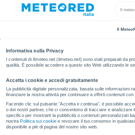
Il Meteo
Informativa sulla Privacy
I contenuti di Ilmeteo.net (ilmeteo.net) sono stati preparati da pro
qualità. È possibile accedere a questo sito Web utilizzando le se
Accetta i cookie e accedi gratuitamente
Home
Francia
Occitania
Ariège
Auzat
La pubblicità digitale personalizzata, basata sulle informazioni ra
finanziare la nostra attività per continuare a offrirti contenuti co
Previsioni Meteo Auzat
Facendo clic sul pulsante "Accetta e continua", è possibile accede
o dei nostri partner, che ci consentono di tracciare e analizzare
20:11
Venerdì
specifico per mostrarti la pubblicità o contenuti personalizzati b
nostra
Politica sui cookie
e revocare il tuo consenso in qualsia
disponibile a piè di pagina del nostro sito web.
Nubi sparse