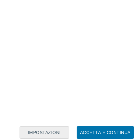
Calendario Lunare
Lun
Mar
Mer
Gio
Ven
Sab
Dom
7
8
9
10
11
12
13
14
15
16
17
18
19
20
IMPOSTAZIONI
ACCETTA E CONTINUA