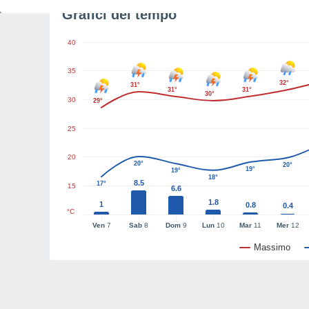
Grafici del tempo
40
35
32°
31°
31°
31°
30°
30
29°
25
20
20°
20°
19°
19°
18°
8.5
17°
15
6.6
1.8
1
0.8
0.4
°C
Ven
7
Sab
8
Dom
9
Lun
10
Mar
11
Mer
12
Massimo