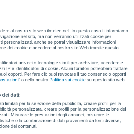
Rischio di temporali
Questo weekend
edere al nostro sito web ilmeteo.net. In questo caso ti informiamo
h
avigazione nel sito, ma non verranno utilizzati cookie per
i personalizzati, anche se potrai visualizzare informazioni
azione dei cookie e accedere al nostro sito Web tramite questo
tificatori univoci o tecnologie simili per archiviare, accedere e
.
zzi IP e identificatori di cookie. Alcuni fornitori potrebbero trattare
 puoi opporti. Per fare ciò puoi revocare il tuo consenso o opporti
di pioggia
Satelliti
Modelli
ostazioni
" o nella nostra
Politica sui cookie
su questo sito web.
 dei dati:
Lunedì
Martedì
Mercoledì
Giovedi
 limitati per la selezione della pubblicità, creare profili per la
bblicità personalizzata, creare profili per la personalizzazione dei
10 Ago
11 Ago
12 Ago
13 Ago
izzati, Misurare le prestazioni degli annunci, misurare le
istiche o la combinazione di dati provenienti da fonti diverse,
ezione dei contenuti.
90%
80%
60%