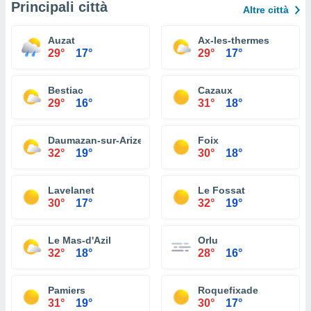
Principali città
Altre città
Auzat
Ax-les-thermes
29°
17°
29°
17°
Bestiac
Cazaux
29°
16°
31°
18°
Daumazan-sur-Arize
Foix
32°
19°
30°
18°
Lavelanet
Le Fossat
30°
17°
32°
19°
Le Mas-d'Azil
Orlu
32°
18°
28°
16°
Pamiers
Roquefixade
31°
19°
30°
17°