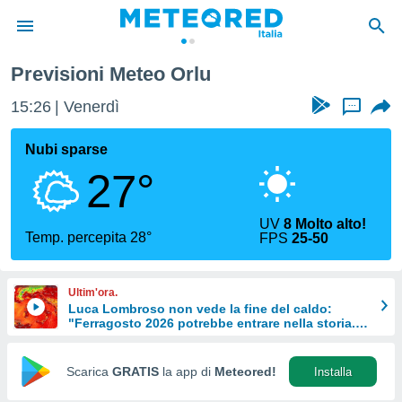
Previsioni Meteo Orlu
tiva
rivacy
15:26
Venerdì
...
ti di
net
Nubi sparse
net)
27°
i
 da
nisti per
UV
8 Molto alto!
 che le
Temp. percepita 28°
FPS
25-50
ioni
iano di
È
Ultim'ora.
Luca Lombroso non vede la fine del caldo:
 a
"Ferragosto 2026 potrebbe entrare nella storia.
ito Web
Ecco perché."
do le
opzioni:
Scarica
GRATIS
la app di
Meteored!
Installa
 i