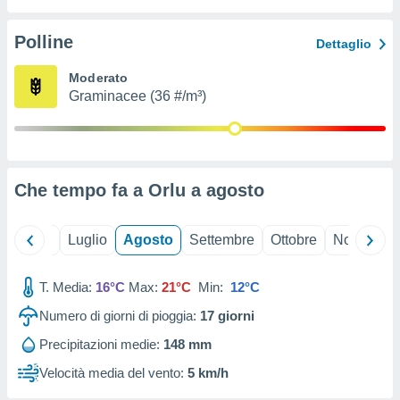
ioni
" o
tra
Polline
Dettaglio
sui cookie
o sito
Moderato
Graminacee (36 #/m³)
nostri
mo il
te
ento dei
Che tempo fa a Orlu a
agosto
re
ioni su
Giugno
Luglio
Agosto
Settembre
Ottobre
Novembre
vo e/o
i,
T. Media:
16°C
Max:
21°C
Min:
12°C
 dati
er la
Numero di giorni di pioggia:
17
giorni
 della
à, creare
Precipitazioni medie:
148 mm
r la
Velocità media del vento:
5 km/h
à
izzata,