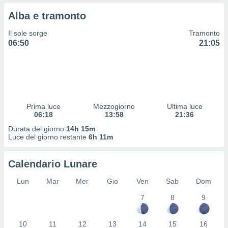
 profili
Alba e tramonto
lezione
cità
Il sole sorge
Tramonto
izzata,
06:50
21:05
fili per
izzazione
nuti,
 profili
lezione
uti
Prima luce
Mezzogiorno
Ultima luce
zzati,
06:18
13:58
21:36
 le
Durata del giorno
14h 15m
ni degli
Luce del giorno restante
6h 11m
 misurare
zioni dei
,
Calendario Lunare
ere il
Lun
Mar
Mer
Gio
Ven
Sab
Dom
so
7
8
9
he o la
ione di
enienti
10
11
12
13
14
15
16
diverse,