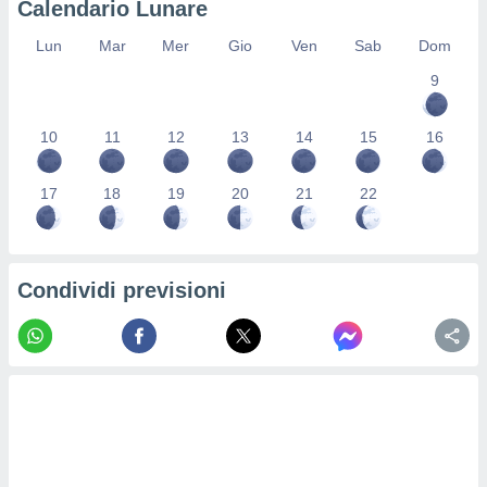
Calendario Lunare
re e
e i
Lun
Mar
Mer
Gio
Ven
Sab
Dom
tilizzare
9
ati per la
e dei
.
10
11
12
13
14
15
16
izzazione
17
18
19
20
21
22
azione
o la
e del
vo,
Condividi previsioni
à e
i
zzati,
one delle
ni dei
 e degli
 ricerche
ico,
di