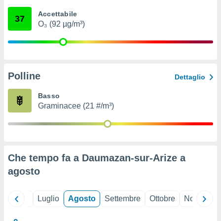
ioni
" o
Accettabile
tra
37
O₃ (92 µg/m³)
sui cookie
o sito
nostri
Polline
Dettaglio
mo il
te
Basso
ento dei
Graminacee (21 #/m³)
re
ioni su
vo e/o
i,
Che tempo fa a Daumazan-sur-Arize a
 dati
er la
agosto
 della
à, creare
r la
Giugno
Luglio
Agosto
Settembre
Ottobre
Novembre
à
izzata,