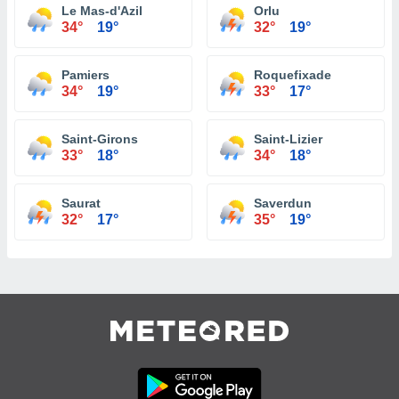
Le Mas-d'Azil
Orlu
34°
19°
32°
19°
Pamiers
Roquefixade
34°
19°
33°
17°
Saint-Girons
Saint-Lizier
33°
18°
34°
18°
Saurat
Saverdun
32°
17°
35°
19°