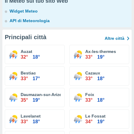
Il Meteo sul tuo sito Web
Widget Meteo
API di Meteorologia
Principali città
Altre città
Auzat
Ax-les-thermes
32°
18°
33°
19°
Bestiac
Cazaux
33°
17°
33°
18°
Daumazan-sur-Arize
Foix
35°
19°
33°
18°
Lavelanet
Le Fossat
33°
18°
34°
19°