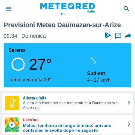
Previsioni Meteo Daumazan-sur-Arize
tiva
rivacy
09:34
Domenica
...
ti di
net
Sereno
net)
27°
i
 da
nisti per
Sud-est
 che le
Temp. percepita 29°
4
17 km/h
ioni
iano di
È
Allerta gialla
Allerta moderata per alte temperature a Daumazan-sur-
 a
Arize oggi
ito Web
do le
Ultim'ora.
opzioni:
Meteo, tendenza di lungo termine: arrivano
conferme, la svolta dopo Ferragosto
 i