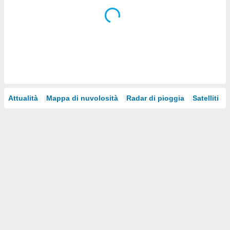
i nostri
artner
Attualità
Mappa di nuvolosità
Radar di pioggia
Satelliti