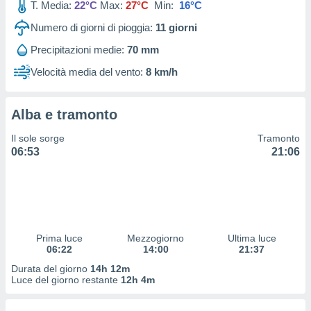
T. Media:
22°C
Max:
27°C
Min:
16°C
 profili
lezione
Numero di giorni di pioggia:
11
giorni
cità
izzata,
Precipitazioni medie:
70 mm
fili per
Velocità media del vento:
8 km/h
izzazione
nuti,
 profili
Alba e tramonto
lezione
Il sole sorge
Tramonto
uti
06:53
21:06
zzati,
 le
ni degli
 misurare
zioni dei
,
ere il
Prima luce
Mezzogiorno
Ultima luce
06:22
14:00
21:37
so
Durata del giorno
14h 12m
he o la
Luce del giorno restante
12h 4m
ione di
enienti
diverse,