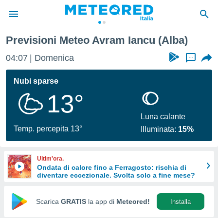
Previsioni Meteo Avram Iancu (Alba)
tiva
rivacy
04:07
Domenica
...
ti di
net
Nubi sparse
net)
13°
i
 da
nisti per
Luna calante
 che le
Temp. percepita 13°
Illuminata:
15%
ioni
iano di
È
Ultim'ora.
Ondata di calore fino a Ferragosto: rischia di
 a
diventare eccezionale. Svolta solo a fine mese?
ito Web
do le
opzioni:
Scarica
GRATIS
la app di
Meteored!
Installa
 i