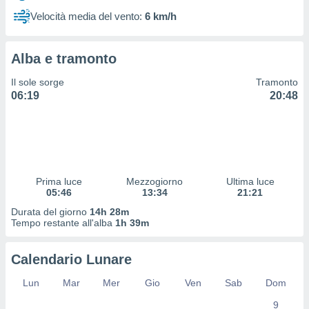
 profili
Velocità media del vento:
6 km/h
lezione
cità
izzata,
Alba e tramonto
fili per
Il sole sorge
Tramonto
izzazione
06:19
20:48
nuti,
 profili
lezione
uti
zzati,
 le
ni degli
Prima luce
Mezzogiorno
Ultima luce
 misurare
05:46
13:34
21:21
zioni dei
Durata del giorno
14h 28m
,
Tempo restante all'alba
1h 39m
ere il
so
Calendario Lunare
he o la
ione di
Lun
Mar
Mer
Gio
Ven
Sab
Dom
enienti
9
diverse,