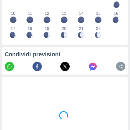
re e
e i
10
11
12
13
14
15
16
tilizzare
ati per la
e dei
17
18
19
20
21
22
.
izzazione
Condividi previsioni
azione
o la
e del
vo,
à e
i
zzati,
one delle
ni dei
 e degli
 ricerche
ico,
di