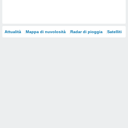
i nostri
artner
Attualità
Mappa di nuvolosità
Radar di pioggia
Satelliti