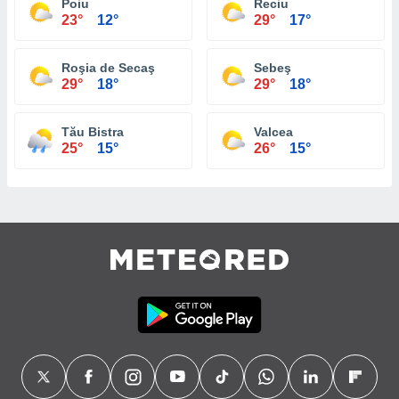
Poiu
Reciu
23°
12°
29°
17°
Roşia de Secaş
Sebeş
29°
18°
29°
18°
Tău Bistra
Valcea
25°
15°
26°
15°