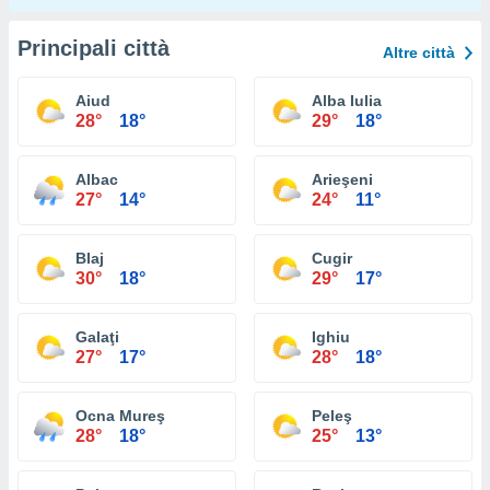
Principali città
Altre città
Aiud
Alba Iulia
28°
18°
29°
18°
Albac
Arieşeni
27°
14°
24°
11°
Blaj
Cugir
30°
18°
29°
17°
Galaţi
Ighiu
27°
17°
28°
18°
Ocna Mureş
Peleş
28°
18°
25°
13°