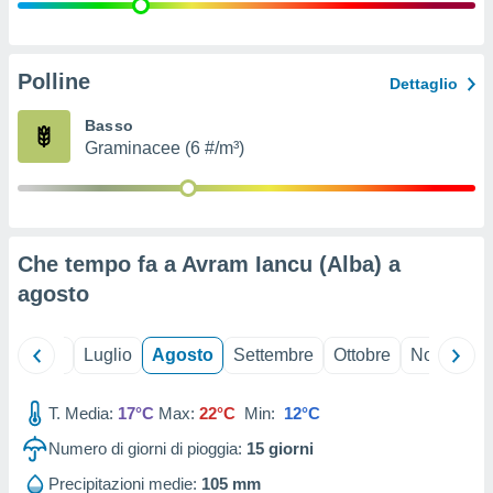
ioni
" o
tra
sui cookie
o sito
Polline
Dettaglio
Basso
nostri
Graminacee (6 #/m³)
mo il
te
ento dei
Che tempo fa a Avram Iancu (Alba) a
re
agosto
ioni su
vo e/o
i,
Giugno
Luglio
Agosto
Settembre
Ottobre
Novembre
 dati
er la
 della
T. Media:
17°C
Max:
22°C
Min:
12°C
à, creare
r la
Numero di giorni di pioggia:
15
giorni
à
izzata,
Precipitazioni medie:
105 mm