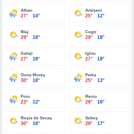
Albac
Arieşeni
27°
14°
25°
12°
Blaj
Cugir
29°
18°
29°
18°
Galaţi
Ighiu
27°
18°
27°
18°
Ocna Mureş
Peleş
30°
18°
25°
13°
Poiu
Reciu
23°
12°
29°
16°
Roşia de Secaş
Sebeş
30°
18°
29°
17°