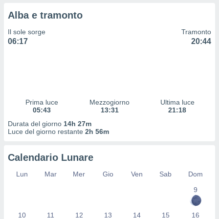
 profili
Alba e tramonto
lezione
cità
Il sole sorge
Tramonto
izzata,
06:17
20:44
fili per
izzazione
nuti,
 profili
lezione
uti
Prima luce
Mezzogiorno
Ultima luce
zzati,
05:43
13:31
21:18
 le
Durata del giorno
14h 27m
ni degli
Luce del giorno restante
2h 56m
 misurare
zioni dei
,
Calendario Lunare
ere il
Lun
Mar
Mer
Gio
Ven
Sab
Dom
so
9
he o la
ione di
enienti
10
11
12
13
14
15
16
diverse,