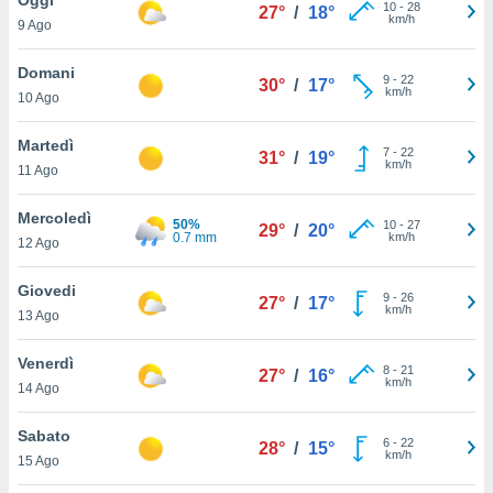
a", è
10
-
28
27°
/
18°
km/h
9 Ago
al sito
ettando
Domani
9
-
22
30°
/
17°
zione di
km/h
10 Ago
okie,
dei nostri
Martedì
7
-
22
che ci
31°
/
19°
km/h
11 Ago
no di
 e
e il
Mercoledì
50%
10
-
27
29°
/
20°
amento
0.7 mm
km/h
12 Ago
 Web,
i
Giovedi
9
-
26
re un
27°
/
17°
km/h
13 Ago
pecifico
arti la
Venerdì
à o
8
-
21
27°
/
16°
km/h
i
14 Ago
zzati
 di esso.
Sabato
6
-
22
sultare
28°
/
15°
km/h
15 Ago
oni nella