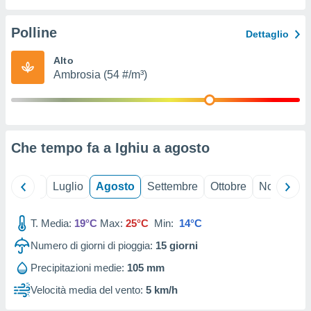
ioni
" o
tra
Polline
Dettaglio
sui cookie
o sito
Alto
Ambrosia (54 #/m³)
nostri
mo il
te
ento dei
Che tempo fa a Ighiu a
agosto
re
ioni su
Giugno
Luglio
Agosto
Settembre
Ottobre
Novembre
vo e/o
i,
T. Media:
19°C
Max:
25°C
Min:
14°C
 dati
er la
Numero di giorni di pioggia:
15
giorni
 della
à, creare
Precipitazioni medie:
105 mm
r la
Velocità media del vento:
5 km/h
à
izzata,