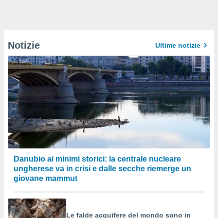
Notizie
Ultime notizie
Danubio ai minimi storici: la centrale nucleare
ungherese va in crisi e dalle secche riemerge un
giovane mammut
Le falde acquifere del mondo sono in