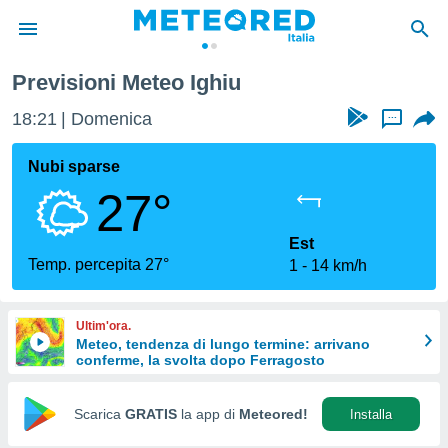
Previsioni Meteo Ighiu
tiva
rivacy
18:21
Domenica
...
ti di
net
Nubi sparse
net)
27°
i
 da
nisti per
Est
 che le
Temp. percepita 27°
1
14 km/h
ioni
iano di
È
Ultim'ora.
Meteo, tendenza di lungo termine: arrivano
 a
conferme, la svolta dopo Ferragosto
ito Web
do le
opzioni:
Scarica
GRATIS
la app di
Meteored!
Installa
 i