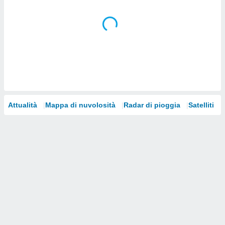
i nostri
artner
Attualità
Mappa di nuvolosità
Radar di pioggia
Satelliti