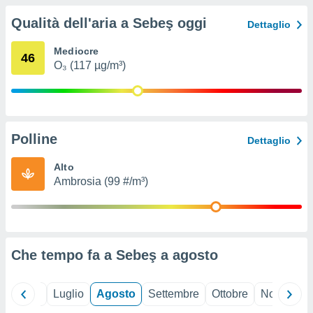
ioni
" o
Qualità dell'aria a Sebeş oggi
tra
Dettaglio
sui cookie
o sito
Mediocre
46
O₃ (117 µg/m³)
nostri
mo il
te
Polline
Dettaglio
ento dei
Alto
re
Ambrosia (99 #/m³)
ioni su
vo e/o
i,
 dati
er la
Che tempo fa a Sebeş a
agosto
 della
à, creare
r la
à
Giugno
Luglio
Agosto
Settembre
Ottobre
Novembre
izzata,