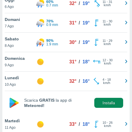
60%
a", è
11
-
31
32°
/
19°
0.7 mm
km/h
6 Ago
al sito
ettando
Domani
70%
11
-
30
31°
/
19°
zione di
0.9 mm
km/h
7 Ago
okie,
dei nostri
Sabato
90%
11
-
29
che ci
30°
/
19°
1.9 mm
km/h
8 Ago
no di
 e
e il
Domenica
12
-
30
31°
/
18°
amento
km/h
9 Ago
 Web,
i
Lunedì
4
-
18
re un
32°
/
16°
km/h
10 Ago
pecifico
arti la
à o
Scarica
GRATIS
la app di
i
Installa
Meteored!
zzati
 di esso.
sultare
Martedì
10
-
26
33°
/
18°
km/h
11 Ago
oni nella