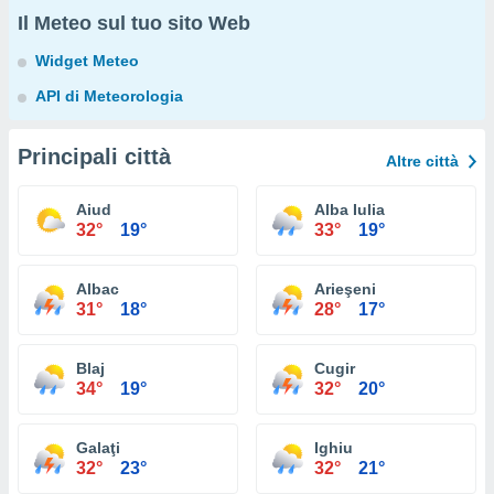
Il Meteo sul tuo sito Web
Widget Meteo
API di Meteorologia
Principali città
Altre città
Aiud
Alba Iulia
32°
19°
33°
19°
Albac
Arieşeni
31°
18°
28°
17°
Blaj
Cugir
34°
19°
32°
20°
Galaţi
Ighiu
32°
23°
32°
21°