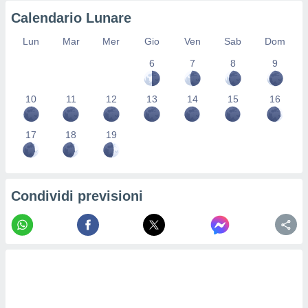
re e
Calendario Lunare
e i
tilizzare
Lun
Mar
Mer
Gio
Ven
Sab
Dom
ati per la
6
7
8
9
e dei
.
10
11
12
13
14
15
16
izzazione
17
18
19
azione
o la
e del
vo,
à e
Condividi previsioni
i
zzati,
one delle
ni dei
 e degli
 ricerche
ico,
di