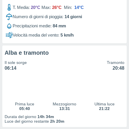
 profili
T. Media:
20°C
Max:
26°C
Min:
14°C
lezione
cità
Numero di giorni di pioggia:
14
giorni
izzata,
fili per
Precipitazioni medie:
84 mm
Velocità media del vento:
5 km/h
izzazione
nuti,
 profili
Alba e tramonto
lezione
uti
Il sole sorge
Tramonto
zzati,
06:14
20:48
 le
ni degli
 misurare
zioni dei
,
ere il
Prima luce
Mezzogiorno
Ultima luce
so
05:40
13:31
21:22
he o la
Durata del giorno
14h 34m
ione di
Luce del giorno restante
2h 20m
enienti
diverse,