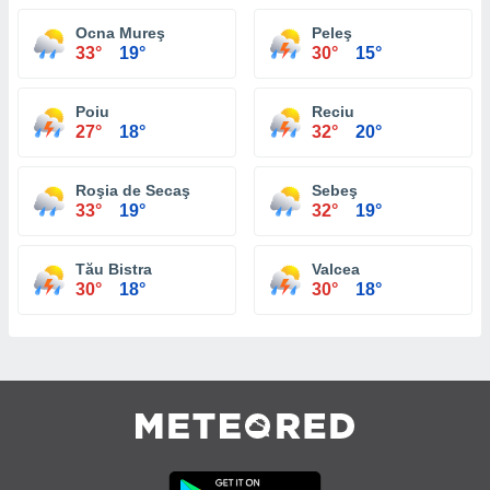
Ocna Mureş
Peleş
33°
19°
30°
15°
Poiu
Reciu
27°
18°
32°
20°
Roşia de Secaş
Sebeş
33°
19°
32°
19°
Tău Bistra
Valcea
30°
18°
30°
18°