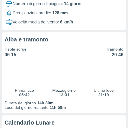
 profili
Numero di giorni di pioggia:
14
giorni
lezione
Precipitazioni medie:
126 mm
cità
izzata,
Velocità media del vento:
6 km/h
fili per
izzazione
Alba e tramonto
nuti,
 profili
Il sole sorge
Tramonto
lezione
06:15
20:46
uti
zzati,
 le
ni degli
 misurare
zioni dei
,
Prima luce
Mezzogiorno
Ultima luce
05:42
13:31
21:19
ere il
Durata del giorno
14h 30m
so
Luce del giorno restante
11h 59m
he o la
ione di
Calendario Lunare
enienti
diverse,