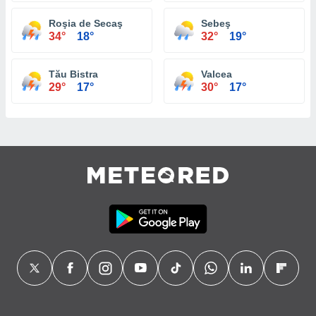
Roşia de Secaş
Sebeş
34°
18°
32°
19°
Tău Bistra
Valcea
29°
17°
30°
17°