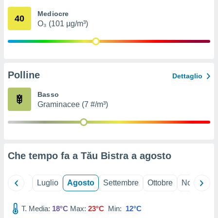
ioni
" o
Mediocre
tra
40
O₃ (101 µg/m³)
sui cookie
o sito
nostri
Polline
Dettaglio
mo il
te
Basso
ento dei
Graminacee (7 #/m³)
re
ioni su
vo e/o
i,
Che tempo fa a Tău Bistra a
agosto
 dati
er la
 della
Giugno
Luglio
Agosto
Settembre
Ottobre
Novembre
à, creare
r la
à
T. Media:
18°C
Max:
23°C
Min:
12°C
izzata,