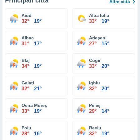
Principali città
Altre città
Aiud
Alba Iulia
32°
19°
33°
19°
Albac
Arieşeni
31°
17°
27°
15°
Blaj
Cugir
34°
19°
33°
20°
Galaţi
Ighiu
32°
21°
32°
20°
Ocna Mureş
Peleş
33°
19°
29°
14°
Poiu
Reciu
28°
16°
32°
19°