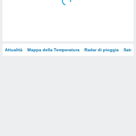
i nostri
artner
Attualità
Mappa della Temperatura
Radar di pioggia
Satelli