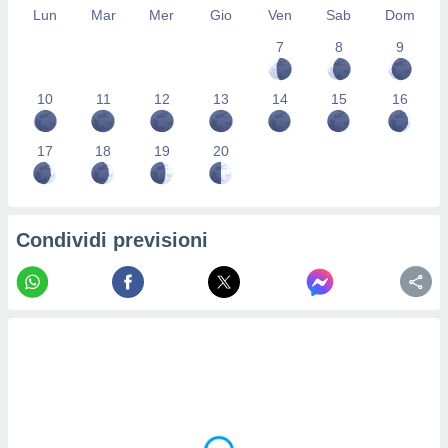
Lun
Mar
Mer
Gio
Ven
Sab
Dom
re e
e i
7
8
9
tilizzare
ati per la
e dei
10
11
12
13
14
15
16
.
17
18
19
20
izzazione
azione
o la
Condividi previsioni
e del
vo,
à e
i
zzati,
one delle
ni dei
 e degli
 ricerche
ico,
di