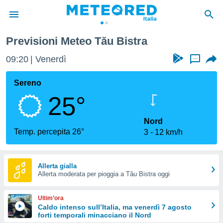
Previsioni Meteo Tău Bistra
tiva
rivacy
09:20
Venerdì
...
ti di
net
Sereno
net)
25°
i
 da
nisti per
Nord
 che le
Temp. percepita 26°
3
12 km/h
ioni
iano di
È
Allerta gialla
 a
Allerta moderata per pioggia a Tău Bistra oggi
ito Web
do le
Ultim’ora
opzioni:
Caldo intenso sull’Italia, ma venerdì 7 agosto
forti temporali minacciano il Nord
 i