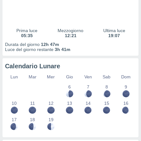
 profili
lezione
cità
izzata,
fili per
Prima luce
Mezzogiorno
Ultima luce
05:35
12:21
19:07
izzazione
Durata del giorno
12h 47m
nuti,
Luce del giorno restante
3h 41m
 profili
lezione
uti
Calendario Lunare
zzati,
 le
Lun
Mar
Mer
Gio
Ven
Sab
Dom
ni degli
 misurare
6
7
8
9
zioni dei
,
10
11
12
13
14
15
16
ere il
so
17
18
19
he o la
ione di
enienti
diverse,