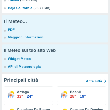
Tonala
(25.89 km)
Baja California
(26.77 km)
Il Meteo...
PDF
Maggiori informazioni
Il Meteo sul tuo sito Web
Widget Meteo
API di Meteorologia
Principali città
Altre città
Arriaga
Bochil
33°
24°
28°
19°
Cintalapa De Figueroa
Comitan De Dominguez