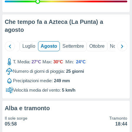
ioni
" o
tra
sui cookie
o sito
Che tempo fa a Azteca (La Punta) a
agosto
nostri
Giugno
Luglio
Agosto
Settembre
Ottobre
Novembre
mo il
te
ento dei
T. Media:
27°C
Max:
30°C
Min:
24°C
Numero di giorni di pioggia:
25
giorni
re
ioni su
Precipitazioni medie:
249 mm
vo e/o
Velocità media del vento:
5 km/h
i,
 dati
er la
 della
Alba e tramonto
à, creare
r la
Il sole sorge
Tramonto
à
05:58
18:44
izzata,