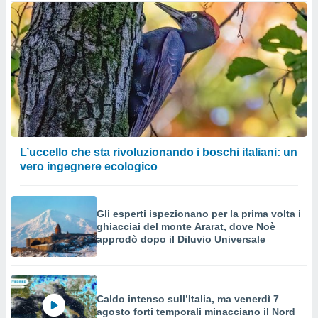
L’uccello che sta rivoluzionando i boschi italiani: un
vero ingegnere ecologico
Gli esperti ispezionano per la prima volta i
ghiacciai del monte Ararat, dove Noè
approdò dopo il Diluvio Universale
Caldo intenso sull’Italia, ma venerdì 7
agosto forti temporali minacciano il Nord