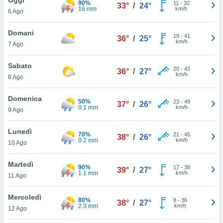
90%
a", è
11
-
32
33°
/
24°
16 mm
km/h
6 Ago
al sito
ettando
Domani
19
-
41
36°
/
25°
zione di
km/h
7 Ago
okie,
dei nostri
Sabato
20
-
43
che ci
36°
/
27°
km/h
8 Ago
no di
 e
e il
Domenica
50%
23
-
49
37°
/
26°
amento
0.1 mm
km/h
9 Ago
 Web,
i
Lunedì
70%
21
-
45
re un
38°
/
26°
0.2 mm
km/h
10 Ago
pecifico
arti la
Martedì
à o
90%
17
-
38
39°
/
27°
1.1 mm
km/h
i
11 Ago
zzati
 di esso.
Mercoledì
80%
8
-
36
sultare
38°
/
27°
2.3 mm
km/h
12 Ago
oni nella