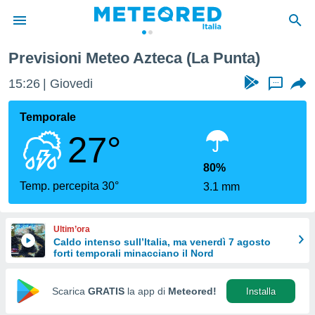
Previsioni Meteo Azteca (La Punta)
tiva
rivacy
15:26
Giovedi
...
ti di
net
Temporale
net)
27°
i
 da
nisti per
80%
 che le
Temp. percepita 30°
3.1 mm
ioni
iano di
È
Ultim’ora
Caldo intenso sull’Italia, ma venerdì 7 agosto
 a
forti temporali minacciano il Nord
ito Web
do le
opzioni:
Scarica
GRATIS
la app di
Meteored!
Installa
 i