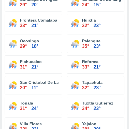
29°
20°
24°
15°
Frontera Comalapa
Huixtla
33°
21°
32°
23°
Ocosingo
Palenque
29°
18°
35°
23°
Pichucalco
Reforma
31°
21°
33°
21°
San Cristobal De Las Casas
Tapachula
20°
11°
32°
23°
Tonala
Tuxtla Gutierrez
31°
24°
34°
23°
Villa Flores
Yajalon