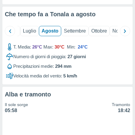
ioni
" o
tra
Che tempo fa a Tonala a
agosto
sui cookie
o sito
Giugno
Luglio
Agosto
Settembre
Ottobre
Novembre
nostri
T. Media:
26°C
Max:
30°C
Min:
24°C
mo il
te
Numero di giorni di pioggia:
27
giorni
ento dei
Precipitazioni medie:
294 mm
re
Velocità media del vento:
5 km/h
ioni su
vo e/o
i,
Alba e tramonto
 dati
er la
Il sole sorge
Tramonto
 della
05:58
18:42
à, creare
r la
à
izzata,