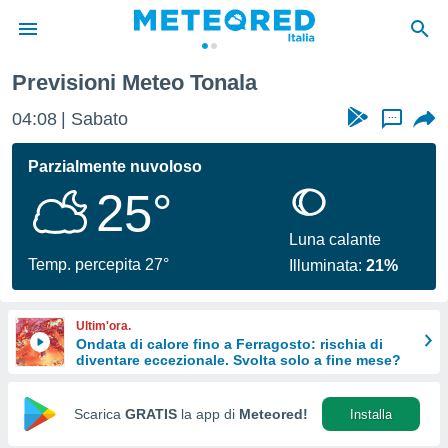
Previsioni Meteo Tonala
tiva
rivacy
04:08
Sabato
...
ti di
net
Parzialmente nuvoloso
net)
25°
i
 da
nisti per
Luna calante
 che le
Temp. percepita 27°
Illuminata:
21%
ioni
iano di
È
Ultim'ora.
Ondata di calore fino a Ferragosto: rischia di
 a
diventare eccezionale. Svolta solo a fine mese?
ito Web
do le
opzioni:
Scarica
GRATIS
la app di
Meteored!
Installa
 i