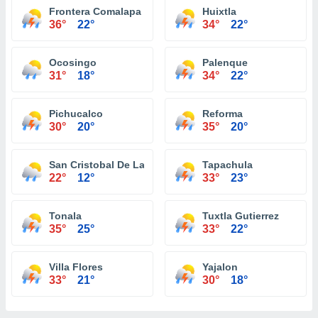
Frontera Comalapa
Huixtla
36°
22°
34°
22°
Ocosingo
Palenque
31°
18°
34°
22°
Pichucalco
Reforma
30°
20°
35°
20°
San Cristobal De Las Casas
Tapachula
22°
12°
33°
23°
Tonala
Tuxtla Gutierrez
35°
25°
33°
22°
Villa Flores
Yajalon
33°
21°
30°
18°