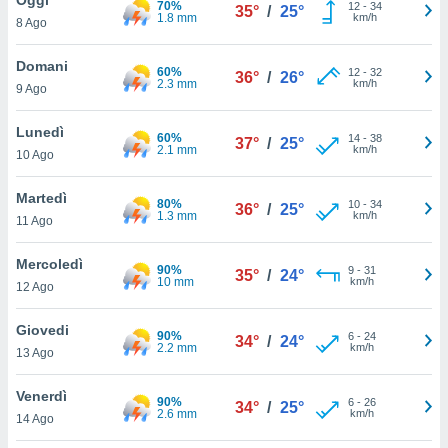
70%
a", è
12
-
34
35°
/
25°
1.8 mm
km/h
8 Ago
al sito
ettando
Domani
60%
12
-
32
36°
/
26°
zione di
2.3 mm
km/h
9 Ago
okie,
dei nostri
Lunedì
60%
14
-
38
che ci
37°
/
25°
2.1 mm
km/h
10 Ago
no di
 e
e il
Martedì
80%
10
-
34
36°
/
25°
amento
1.3 mm
km/h
11 Ago
 Web,
i
Mercoledì
90%
9
-
31
re un
35°
/
24°
10 mm
km/h
12 Ago
pecifico
arti la
Giovedi
à o
90%
6
-
24
34°
/
24°
2.2 mm
km/h
i
13 Ago
zzati
 di esso.
Venerdì
90%
6
-
26
sultare
34°
/
25°
2.6 mm
km/h
14 Ago
oni nella