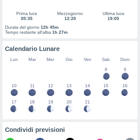
 profili
lezione
Prima luce
Mezzogiorno
Ultima luce
cità
05:35
12:20
19:05
izzata,
fili per
Durata del giorno
12h 45m
Tempo restante all'alba
1h 27m
izzazione
nuti,
Calendario Lunare
 profili
lezione
Lun
Mar
Mer
Gio
Ven
Sab
Dom
uti
zzati,
8
9
 le
ni degli
10
11
12
13
14
15
16
 misurare
zioni dei
,
17
18
19
20
21
ere il
so
he o la
ione di
Condividi previsioni
enienti
diverse,