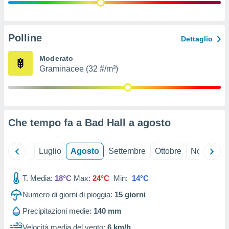
ioni
" o
tra
sui cookie
o sito
Polline
Dettaglio
Moderato
nostri
Graminacee (32 #/m³)
mo il
te
ento dei
Che tempo fa a Bad Hall a
agosto
re
ioni su
vo e/o
Giugno
Luglio
Agosto
Settembre
Ottobre
Novembre
i,
 dati
er la
T. Media:
18°C
Max:
24°C
Min:
14°C
 della
Numero di giorni di pioggia:
15
giorni
à, creare
r la
Precipitazioni medie:
140 mm
à
izzata,
Velocità media del vento:
6 km/h