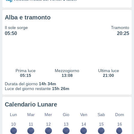
 profili
lezione
cità
Alba e tramonto
izzata,
fili per
Il sole sorge
Tramonto
05:50
20:25
izzazione
nuti,
 profili
lezione
uti
zzati,
Prima luce
Mezzogiorno
Ultima luce
 le
05:15
13:08
21:00
ni degli
 misurare
Durata del giorno
14h 34m
zioni dei
Luce del giorno restante
15h 26m
,
ere il
Calendario Lunare
so
Lun
Mar
Mer
Gio
Ven
Sab
Dom
he o la
ione di
10
11
12
13
14
15
16
enienti
diverse,