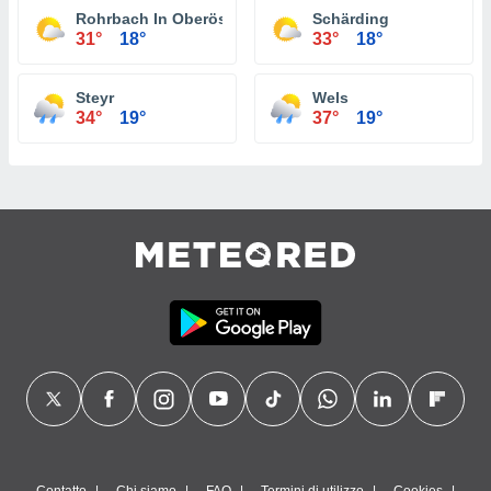
Rohrbach In Oberösterreich
Schärding
31°
18°
33°
18°
Steyr
Wels
34°
19°
37°
19°