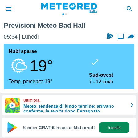
Previsioni Meteo Bad Hall
tiva
rivacy
05:34
Lunedì
...
ti di
net
Nubi sparse
net)
19°
i
 da
nisti per
Sud-ovest
 che le
Temp. percepita 19°
7
12 km/h
ioni
iano di
È
Ultim'ora.
Meteo, tendenza di lungo termine: arrivano
 a
conferme, la svolta dopo Ferragosto
ito Web
do le
opzioni:
Scarica
GRATIS
la app di
Meteored!
Installa
 i