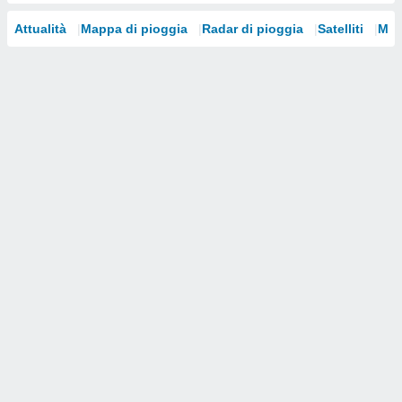
i nostri
Attualità
Mappa di pioggia
Radar di pioggia
Satelliti
Mod
artner