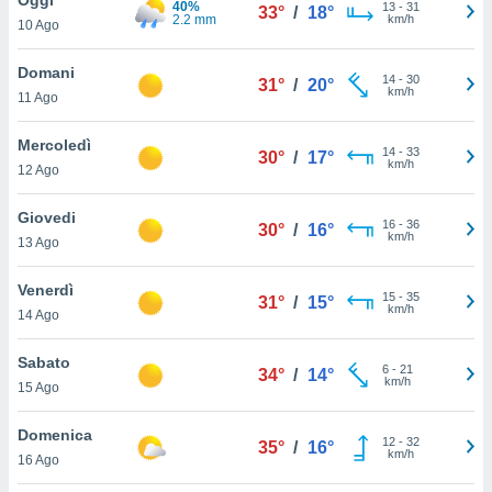
40%
a", è
13
-
31
33°
/
18°
2.2 mm
km/h
10 Ago
al sito
ettando
Domani
14
-
30
31°
/
20°
zione di
km/h
11 Ago
okie,
dei nostri
Mercoledì
14
-
33
che ci
30°
/
17°
km/h
12 Ago
no di
 e
e il
Giovedi
16
-
36
30°
/
16°
amento
km/h
13 Ago
 Web,
i
Venerdì
15
-
35
re un
31°
/
15°
km/h
14 Ago
pecifico
arti la
Sabato
à o
6
-
21
34°
/
14°
km/h
i
15 Ago
zzati
 di esso.
Domenica
12
-
32
sultare
35°
/
16°
km/h
16 Ago
oni nella