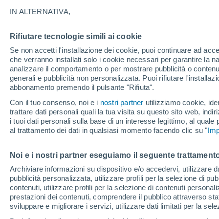
24°
IN ALTERNATIVA,
Rifiutare tecnologie simili ai cookie
Nord-oves
Se non accetti l'installazione dei cookie, puoi continuare ad acc
Temp. percepita 25°
0
-
11 km/h
che verranno installati solo i cookie necessari per garantire la n
analizzare il comportamento o per mostrare pubblicità o contenut
generali e pubblicità non personalizzata. Puoi rifiutare l'install
abbonamento premendo il pulsante "Rifiuta".
Ultim'ora.
Il fenomeno El Niño sta tornando: "L'interrutt
Con il tuo consenso, noi e i
nostri partner
utilizziamo cookie, iden
sta azionando proprio ora" – ecco cosa ci asp
trattare dati personali quali la tua visita su questo sito web, indiri
in inverno
i tuoi dati personali sulla base di un interesse legittimo, al quale
Il Meteo 1 - 7
Attualità
Mappa di pioggia
Radar di 
al trattamento dei dati in qualsiasi momento facendo clic su "
Imp
Noi e i nostri partner eseguiamo il seguente trattamento
Domani
Sabato
D
Oggi
Archiviare informazioni su dispositivo e/o accedervi, utilizzare dati
pubblicità personalizzata, utilizzare profili per la selezione di pu
7 Ago
8 Ago
6 Ago
contenuti, utilizzare profili per la selezione di contenuti personal
prestazioni dei contenuti, comprendere il pubblico attraverso stat
sviluppare e migliorare i servizi, utilizzare dati limitati per la sel
90%
60%
90%