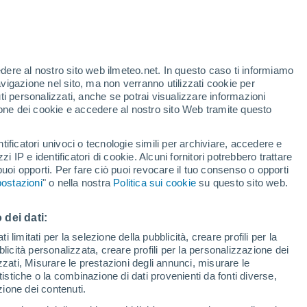
Allerta gialla
Allerta moderata per alte
temperature a Ebensee oggi
t
edere al nostro sito web ilmeteo.net. In questo caso ti informiamo
avigazione nel sito, ma non verranno utilizzati cookie per
i personalizzati, anche se potrai visualizzare informazioni
azione dei cookie e accedere al nostro sito Web tramite questo
ore si
tificatori univoci o tecnologie simili per archiviare, accedere e
etta
zzi IP e identificatori di cookie. Alcuni fornitori potrebbero trattare
 puoi opporti. Per fare ciò puoi revocare il tuo consenso o opporti
pioggia
Satelliti
Modelli
ostazioni
" o nella nostra
Politica sui cookie
su questo sito web.
 dei dati:
omenica
Lunedì
Martedì
Mercoledì
 limitati per la selezione della pubblicità, creare profili per la
bblicità personalizzata, creare profili per la personalizzazione dei
9 Ago
10 Ago
11 Ago
12 Ago
izzati, Misurare le prestazioni degli annunci, misurare le
istiche o la combinazione di dati provenienti da fonti diverse,
ezione dei contenuti.
90%
70%