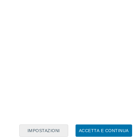
Calendario Lunare
Lun
Mar
Mer
Gio
Ven
Sab
Dom
6
7
8
9
10
11
12
13
14
15
16
17
18
19
IMPOSTAZIONI
ACCETTA E CONTINUA