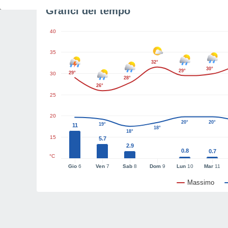
Grafici del tempo
40
35
32°
30°
29°
29°
30
28°
26°
25
20
20°
20°
19°
11
18°
18°
15
5.7
2.9
0.8
0.7
°C
Gio
6
Ven
7
Sab
8
Dom
9
Lun
10
Mar
11
Massimo