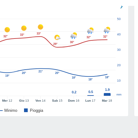
50
33°
40
33°
32°
32°
32°
30°
29°
30
20
21°
20°
20°
19°
18°
18°
18°
10
1.9
0.5
0.2
mm
Mer
12
Gio
13
Ven
14
Sab
15
Dom
16
Lun
17
Mar
18
Minimo
Pioggia