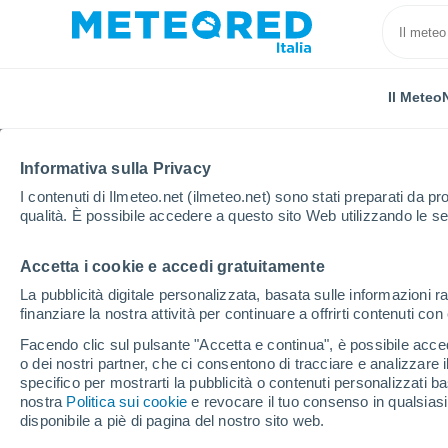
Il Meteo
Informativa sulla Privacy
I contenuti di Ilmeteo.net (ilmeteo.net) sono stati preparati da pro
qualità. È possibile accedere a questo sito Web utilizzando le se
Accetta i cookie e accedi gratuitamente
Home
Austria
Alta Austria
Ebensee
La pubblicità digitale personalizzata, basata sulle informazioni ra
finanziare la nostra attività per continuare a offrirti contenuti co
Previsioni Meteo Eben
Facendo clic sul pulsante "Accetta e continua", è possibile accede
o dei nostri partner, che ci consentono di tracciare e analizzare
09:28
Giovedi
specifico per mostrarti la pubblicità o contenuti personalizzati b
nostra
Politica sui cookie
e revocare il tuo consenso in qualsia
disponibile a piè di pagina del nostro sito web.
Nubi sparse