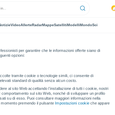
Notizie
Video
Allerte
Radar
Mappe
Satelliti
Modelli
Mondo
Sci
fessionisti per garantire che le informazioni offerte siano di
guenti opzioni:
ccolte tramite cookie o tecnologie simili, ci consente di
n elevati standard di qualità senza alcun costo.
see
re al sito Web accettando l'installazione di tutti i cookie, nostri
 il comportamento sul sito Web, nonché di sviluppare un profilo
...
asati su di esso. Puoi consultare maggiori informazioni nella
si momento premendo il pulsante
Impostazioni cookie
che appare
Per ora
Piogge deboli nelle prossime ore