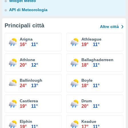
Widget Meteo
API di Meteorologia
Principali città
Altre città
Arigna
Athleague
16°
11°
19°
11°
Athlone
Ballaghaderreen
20°
12°
18°
11°
Ballinlough
Boyle
24°
13°
18°
11°
Castlerea
Drum
19°
11°
20°
11°
Elphin
Keadue
19°
11°
17°
11°