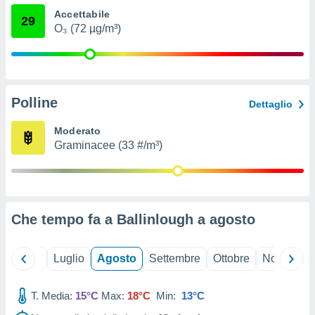
ioni
" o
Accettabile
29
tra
O₃ (72 µg/m³)
sui cookie
o sito
nostri
Polline
Dettaglio
mo il
te
Moderato
ento dei
Graminacee (33 #/m³)
re
ioni su
vo e/o
i,
Che tempo fa a Ballinlough a
agosto
 dati
er la
 della
Giugno
Luglio
Agosto
Settembre
Ottobre
Novembre
à, creare
r la
à
T. Media:
15°C
Max:
18°C
Min:
13°C
izzata,