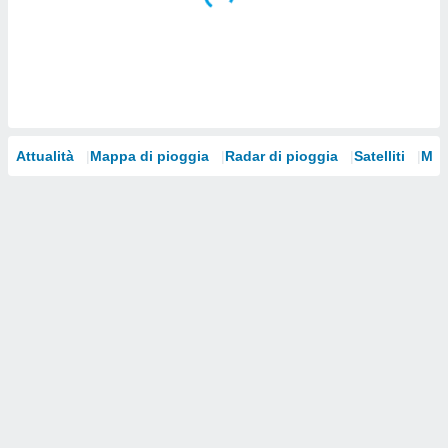
i nostri
artner
Attualità
Mappa di pioggia
Radar di pioggia
Satelliti
Mod