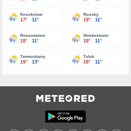
Knockvicar
Roosky
17°
11°
19°
11°
Roscommon
Strokestown
19°
11°
19°
11°
Tarmonbarry
Tulsk
19°
13°
19°
11°