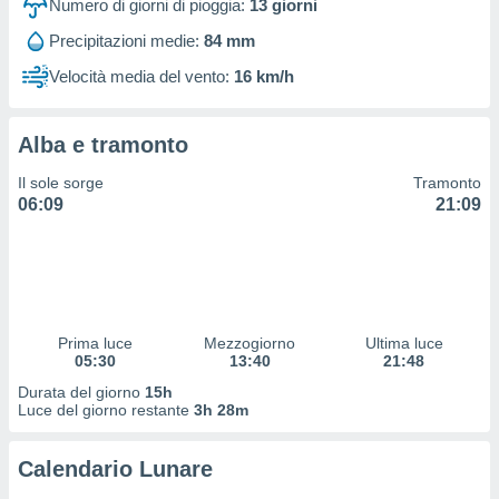
Numero di giorni di pioggia:
13
giorni
 profili
lezione
Precipitazioni medie:
84 mm
cità
izzata,
Velocità media del vento:
16 km/h
fili per
izzazione
Alba e tramonto
nuti,
 profili
Il sole sorge
Tramonto
lezione
06:09
21:09
uti
zzati,
 le
ni degli
 misurare
zioni dei
Prima luce
Mezzogiorno
Ultima luce
,
05:30
13:40
21:48
ere il
Durata del giorno
15h
Luce del giorno restante
3h 28m
so
he o la
ione di
Calendario Lunare
enienti
diverse,