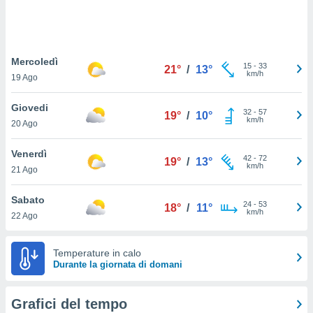
puoi
re ad
 al
ito web
Mercoledì
et. In
15
-
33
21°
/
13°
km/h
aso ti
19 Ago
mo che
installati
Giovedi
32
-
57
19°
/
10°
okie
km/h
20 Ago
i per
 la
Venerdì
one nel
42
-
72
19°
/
13°
km/h
 non
21 Ago
utilizzati
er
Sabato
24
-
53
18°
/
11°
e il
km/h
22 Ago
amento o
rare
à o
Temperature in calo
i
Durante la giornata di domani
zzati,
 potrai
are
Grafici del tempo