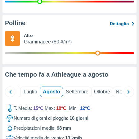
ioni
" o
tra
sui cookie
o sito
Polline
Dettaglio
Alto
nostri
Graminacee (80 #/m³)
mo il
te
ento dei
Che tempo fa a Athleague a
agosto
re
ioni su
vo e/o
Giugno
Luglio
Agosto
Settembre
Ottobre
Novembre
i,
 dati
er la
T. Media:
15°C
Max:
18°C
Min:
12°C
 della
Numero di giorni di pioggia:
16
giorni
à, creare
r la
Precipitazioni medie:
98 mm
à
izzata,
Velocità media del vento:
13 km/h