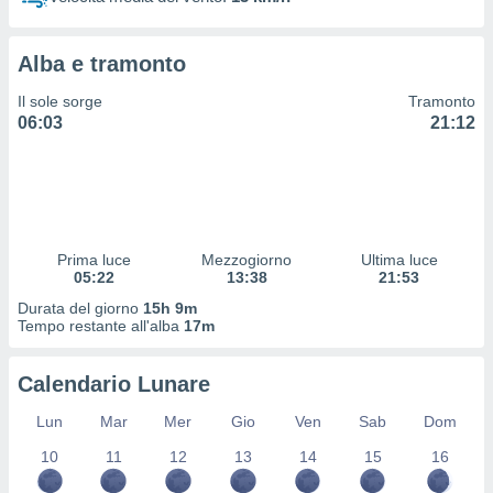
 profili
lezione
cità
Alba e tramonto
izzata,
fili per
Il sole sorge
Tramonto
06:03
21:12
izzazione
nuti,
 profili
lezione
uti
zzati,
Prima luce
Mezzogiorno
Ultima luce
 le
05:22
13:38
21:53
ni degli
 misurare
Durata del giorno
15h 9m
zioni dei
Tempo restante all'alba
17m
,
ere il
Calendario Lunare
so
Lun
Mar
Mer
Gio
Ven
Sab
Dom
he o la
ione di
10
11
12
13
14
15
16
enienti
diverse,