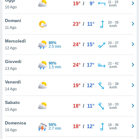
a", è
11
-
18
19°
/
9°
km/h
10 Ago
al sito
ettando
Domani
20
-
35
23°
/
11°
zione di
km/h
11 Ago
okie,
dei nostri
Mercoledì
80%
20
-
37
che ci
24°
/
15°
2.5 mm
km/h
12 Ago
no di
 e
e il
Giovedi
90%
22
-
42
24°
/
17°
amento
1.5 mm
km/h
13 Ago
 Web,
i
Venerdì
21
-
38
re un
19°
/
12°
km/h
14 Ago
pecifico
arti la
Sabato
à o
16
-
33
18°
/
11°
km/h
i
15 Ago
zzati
 di esso.
Domenica
50%
18
-
36
sultare
18°
/
12°
2.7 mm
km/h
16 Ago
oni nella