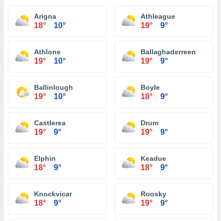
Arigna
Athleague
18°
10°
19°
9°
Athlone
Ballaghaderreen
19°
10°
19°
9°
Ballinlough
Boyle
19°
10°
18°
9°
Castlerea
Drum
19°
9°
19°
9°
Elphin
Keadue
18°
9°
18°
9°
Knockvicar
Roosky
18°
9°
19°
9°