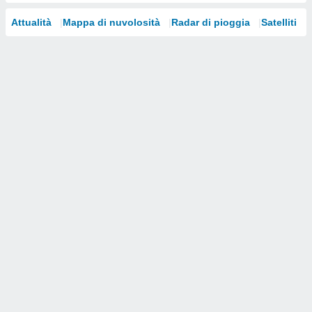
i nostri
Attualità
Mappa di nuvolosità
Radar di pioggia
Satelliti
artner