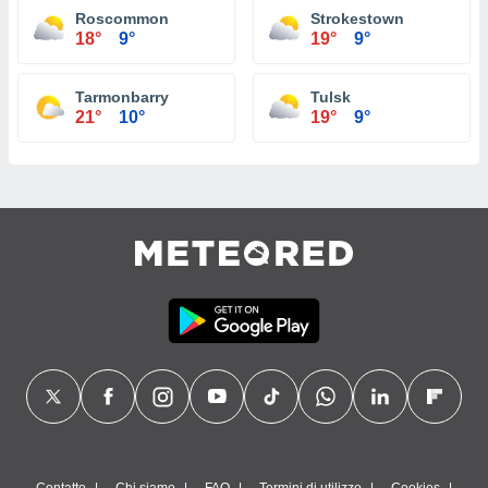
Roscommon
Strokestown
18°
9°
19°
9°
Tarmonbarry
Tulsk
21°
10°
19°
9°