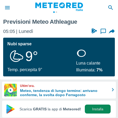
Previsioni Meteo Athleague
tiva
rivacy
05:05
Lunedì
...
ti di
net
Nubi sparse
net)
9°
i
 da
nisti per
Luna calante
 che le
Temp. percepita 9°
Illuminata:
7%
ioni
iano di
È
Ultim'ora.
Meteo, tendenza di lungo termine: arrivano
 a
conferme, la svolta dopo Ferragosto
ito Web
do le
opzioni:
Scarica
GRATIS
la app di
Meteored!
Installa
 i