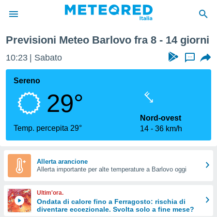
Previsioni Meteo Barlovo fra 8 - 14 giorni
tiva
rivacy
10:23
Sabato
...
ti di
net
Sereno
net)
29°
i
 da
nisti per
Nord-ovest
 che le
Temp. percepita 29°
14
36 km/h
ioni
iano di
È
Allerta arancione
 a
Allerta importante per alte temperature a Barlovo oggi
ito Web
do le
Ultim'ora.
opzioni:
Ondata di calore fino a Ferragosto: rischia di
diventare eccezionale. Svolta solo a fine mese?
 i