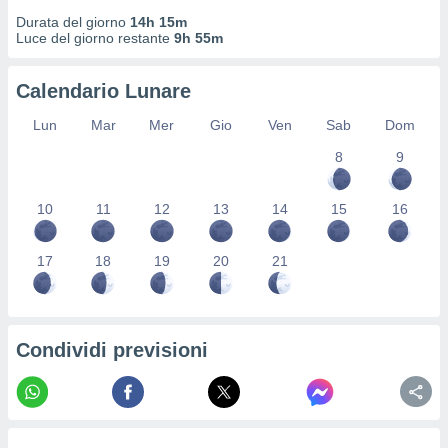
ioni
" o
Durata del giorno
14h 15m
tra
Luce del giorno restante
9h 55m
sui cookie
o sito
Calendario Lunare
Lun
Mar
Mer
Gio
Ven
Sab
Dom
nostri
8
9
mo il
te
ento dei
10
11
12
13
14
15
16
re
17
18
19
20
21
ioni su
vo e/o
i,
 dati
er la
Condividi previsioni
 della
à, creare
r la
à
izzata,