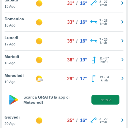
a", è
8
-
27
31°
/
16°
km/h
15 Ago
al sito
ettando
Domenica
7
-
25
33°
/
16°
zione di
km/h
16 Ago
okie,
dei nostri
Lunedì
7
-
26
che ci
35°
/
16°
km/h
17 Ago
no di
 e
e il
Martedì
11
-
57
36°
/
19°
amento
km/h
18 Ago
 Web,
i
Mercoledì
13
-
34
re un
29°
/
17°
km/h
19 Ago
pecifico
arti la
à o
Scarica
GRATIS
la app di
i
Installa
Meteored!
zzati
 di esso.
sultare
Giovedi
3
-
22
35°
/
16°
km/h
20 Ago
oni nella