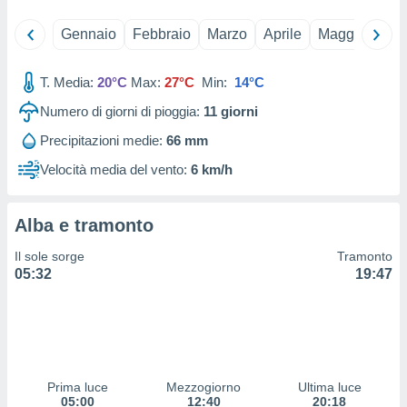
 e
ati
Gennaio
Febbraio
Marzo
Aprile
Maggio
Giu
 quali la
a su
ito web,
T. Media:
20°C
Max:
27°C
Min:
14°C
IP e
tori di
Numero di giorni di pioggia:
11
giorni
Alcuni
Precipitazioni medie:
66 mm
ro
Velocità media del vento:
6 km/h
 tuoi dati
 sulla
un
Alba e tramonto
e
, al quale
Il sole sorge
Tramonto
rti. Per
05:32
19:47
puoi
il tuo
o o
l
nto dei
ualsiasi
 facendo
Prima luce
Mezzogiorno
Ultima luce
05:00
12:40
20:18