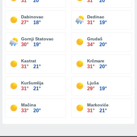
31°
20°
31°
20°
Dabinovac
Dedinac
27°
18°
31°
19°
Gornji Statovac
Grudaš
30°
19°
34°
20°
Kastrat
Krčmare
31°
21°
31°
20°
Kuršumlija
Ljuša
31°
21°
29°
19°
Mačina
Markoviće
33°
20°
31°
21°