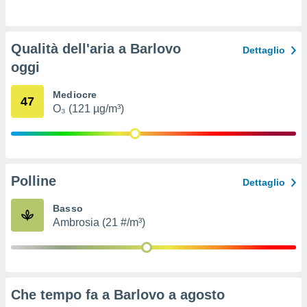
ioni
e
à non
izzata.
Qualità dell'aria a Barlovo
Dettaglio
utare
oggi
zione dei
 al
Mediocre
47
ito Web
O₃ (121 µg/m³)
questo
ento
 il
Polline
Dettaglio
o
, noi e i
Basso
rtner
Ambrosia (21 #/m³)
mo
tori
o
e simili
Che tempo fa a Barlovo a
agosto
viare,