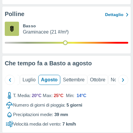
ioni
" o
tra
Polline
Dettaglio
sui cookie
o sito
Basso
Graminacee (21 #/m³)
nostri
mo il
te
ento dei
Che tempo fa a Basto a
agosto
re
ioni su
Giugno
Luglio
Agosto
Settembre
Ottobre
Novembre
vo e/o
i,
T. Media:
20°C
Max:
25°C
Min:
14°C
 dati
er la
Numero di giorni di pioggia:
5
giorni
 della
à, creare
Precipitazioni medie:
39 mm
r la
Velocità media del vento:
7 km/h
à
izzata,