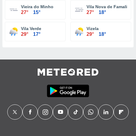
Vieira do Minho
Vila Nova de Famalicão
27°
15°
27°
18°
Vila Verde
Vizela
29°
17°
29°
18°