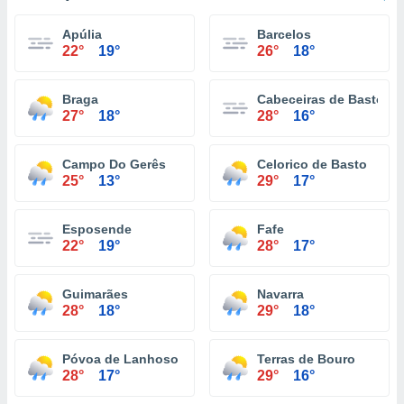
Apúlia
Barcelos
22°
19°
26°
18°
Braga
Cabeceiras de Basto
27°
18°
28°
16°
Campo Do Gerês
Celorico de Basto
25°
13°
29°
17°
Esposende
Fafe
22°
19°
28°
17°
Guimarães
Navarra
28°
18°
29°
18°
Póvoa de Lanhoso
Terras de Bouro
28°
17°
29°
16°