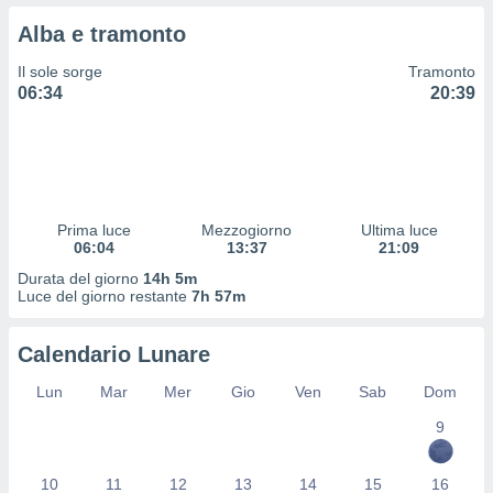
 profili
Alba e tramonto
lezione
cità
Il sole sorge
Tramonto
izzata,
06:34
20:39
fili per
izzazione
nuti,
 profili
lezione
uti
Prima luce
Mezzogiorno
Ultima luce
zzati,
06:04
13:37
21:09
 le
Durata del giorno
14h 5m
ni degli
Luce del giorno restante
7h 57m
 misurare
zioni dei
,
Calendario Lunare
ere il
Lun
Mar
Mer
Gio
Ven
Sab
Dom
so
9
he o la
ione di
enienti
10
11
12
13
14
15
16
diverse,