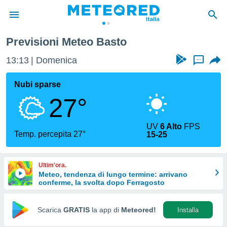
Previsioni Meteo Basto
tiva
rivacy
13:13
Domenica
...
ti di
net
Nubi sparse
net)
27°
i
 da
nisti per
UV
6 Alto
FPS
 che le
Temp. percepita 27°
15-25
ioni
iano di
È
Ultim'ora.
Meteo, tendenza di lungo termine: arrivano
 a
conferme, la svolta dopo Ferragosto
ito Web
do le
opzioni:
Scarica
GRATIS
la app di
Meteored!
Installa
 i