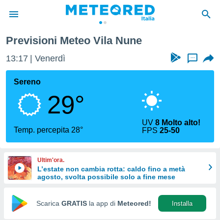
Previsioni Meteo Vila Nune
tiva
rivacy
13:17
Venerdì
...
ti di
net
Sereno
net)
29°
i
 da
nisti per
UV
8 Molto alto!
 che le
Temp. percepita 28°
FPS
25-50
ioni
iano di
È
Ultim'ora.
L’estate non cambia rotta: caldo fino a metà
 a
agosto, svolta possibile solo a fine mese
ito Web
do le
opzioni:
Scarica
GRATIS
la app di
Meteored!
Installa
 i