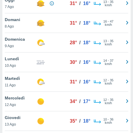
a", è
13
-
35
31°
/
16°
km/h
7 Ago
al sito
ettando
Domani
16
-
47
31°
/
18°
zione di
km/h
8 Ago
okie,
dei nostri
Domenica
13
-
35
che ci
28°
/
18°
km/h
9 Ago
no di
 e
e il
Lunedì
14
-
37
30°
/
16°
amento
km/h
10 Ago
 Web,
i
Martedì
12
-
35
re un
31°
/
16°
km/h
11 Ago
pecifico
arti la
Mercoledì
à o
12
-
35
34°
/
17°
km/h
i
12 Ago
zzati
 di esso.
Giovedi
10
-
36
sultare
35°
/
18°
km/h
13 Ago
oni nella