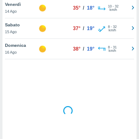
Venerdì
10
-
32
35°
/
18°
km/h
sui cookie
14 Ago
e il tuo
 in
Sabato
8
-
32
37°
/
19°
km/h
15 Ago
o
 il
Domenica
8
-
31
38°
/
19°
km/h
azioni
16 Ago
kie
re
le a piè
 del
to web.
ATIVA,
e
gie
i cookie
ccetti
zione dei