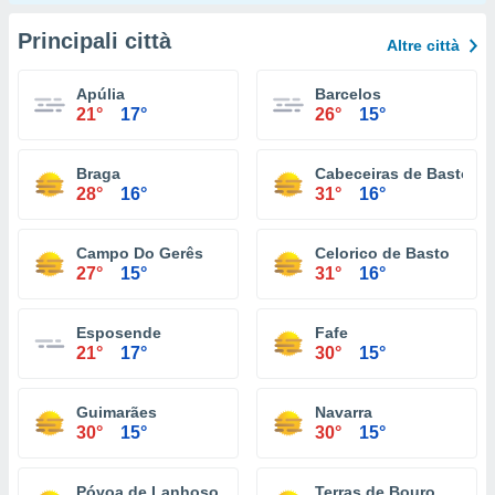
Principali città
Altre città
Apúlia
Barcelos
21°
17°
26°
15°
Braga
Cabeceiras de Basto
28°
16°
31°
16°
Campo Do Gerês
Celorico de Basto
27°
15°
31°
16°
Esposende
Fafe
21°
17°
30°
15°
Guimarães
Navarra
30°
15°
30°
15°
Póvoa de Lanhoso
Terras de Bouro