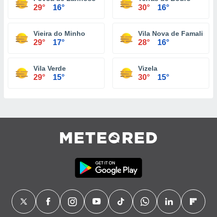
29°
16°
30°
16°
Vieira do Minho
Vila Nova de Famalicão
29°
17°
28°
16°
Vila Verde
Vizela
29°
15°
30°
15°