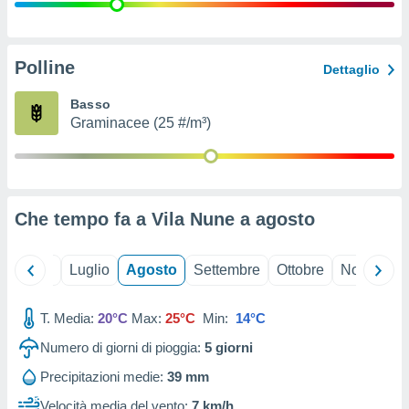
ioni
" o
tra
sui cookie
o sito
Polline
Dettaglio
Basso
nostri
Graminacee (25 #/m³)
mo il
te
ento dei
Che tempo fa a Vila Nune a
agosto
re
ioni su
vo e/o
Giugno
Luglio
Agosto
Settembre
Ottobre
Novembre
i,
 dati
er la
T. Media:
20°C
Max:
25°C
Min:
14°C
 della
Numero di giorni di pioggia:
5
giorni
à, creare
r la
Precipitazioni medie:
39 mm
à
izzata,
Velocità media del vento:
7 km/h