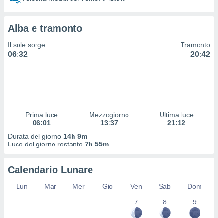
 profili
lezione
cità
Alba e tramonto
izzata,
fili per
Il sole sorge
Tramonto
06:32
20:42
izzazione
nuti,
 profili
lezione
uti
zzati,
Prima luce
Mezzogiorno
Ultima luce
 le
06:01
13:37
21:12
ni degli
 misurare
Durata del giorno
14h 9m
zioni dei
Luce del giorno restante
7h 55m
,
ere il
Calendario Lunare
so
Lun
Mar
Mer
Gio
Ven
Sab
Dom
he o la
ione di
7
8
9
enienti
diverse,