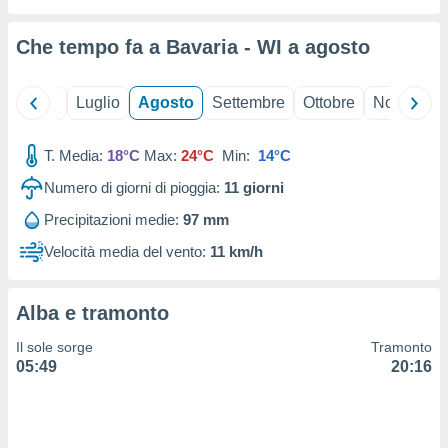
ioni
" o
tra
Che tempo fa a Bavaria - WI a
agosto
sui cookie
o sito
Giugno
Luglio
Agosto
Settembre
Ottobre
Novembre
nostri
T. Media:
18°C
Max:
24°C
Min:
14°C
mo il
te
Numero di giorni di pioggia:
11
giorni
ento dei
Precipitazioni medie:
97 mm
re
Velocità media del vento:
11 km/h
ioni su
vo e/o
i,
Alba e tramonto
 dati
er la
Il sole sorge
Tramonto
 della
05:49
20:16
à, creare
r la
à
izzata,