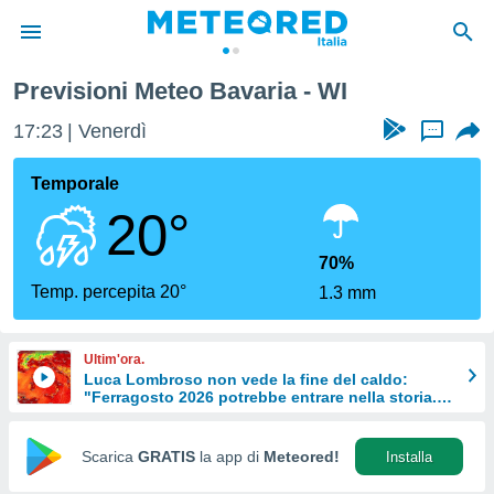
Previsioni Meteo Bavaria - WI
tiva
rivacy
17:23
Venerdì
...
ti di
net
Temporale
net)
20°
i
 da
nisti per
70%
 che le
Temp. percepita 20°
1.3 mm
ioni
iano di
È
Ultim'ora.
Luca Lombroso non vede la fine del caldo:
 a
"Ferragosto 2026 potrebbe entrare nella storia.
ito Web
Ecco perché."
do le
opzioni:
Scarica
GRATIS
la app di
Meteored!
Installa
 i