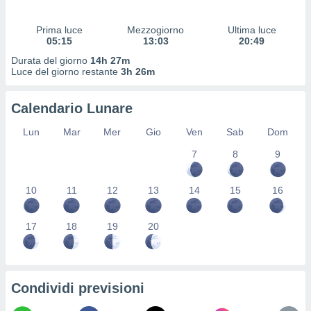
 profili
lezione
Prima luce
Mezzogiorno
Ultima luce
cità
05:15
13:03
20:49
izzata,
fili per
Durata del giorno
14h 27m
Luce del giorno restante
3h 26m
izzazione
nuti,
Calendario Lunare
 profili
lezione
Lun
Mar
Mer
Gio
Ven
Sab
Dom
uti
zzati,
7
8
9
 le
ni degli
10
11
12
13
14
15
16
 misurare
zioni dei
,
17
18
19
20
ere il
so
he o la
ione di
Condividi previsioni
enienti
diverse,