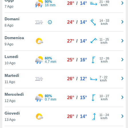
90%
a", è
21
-
49
28°
/
14°
16 mm
km/h
7 Ago
al sito
ettando
Domani
14
-
33
24°
/
14°
zione di
km/h
8 Ago
okie,
dei nostri
Domenica
11
-
25
che ci
27°
/
14°
km/h
9 Ago
no di
 e
e il
Lunedì
60%
12
-
26
25°
/
16°
amento
4.7 mm
km/h
10 Ago
 Web,
i
Martedì
7
-
22
re un
26°
/
12°
km/h
11 Ago
pecifico
arti la
Mercoledì
à o
80%
10
-
27
26°
/
15°
0.7 mm
km/h
i
12 Ago
zzati
 di esso.
Giovedi
11
-
24
sultare
26°
/
14°
km/h
13 Ago
oni nella