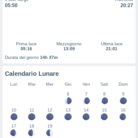
 profili
05:50
20:27
lezione
cità
izzata,
fili per
izzazione
Prima luce
Mezzogiorno
Ultima luce
nuti,
05:16
13:09
21:01
 profili
lezione
Durata del giorno
14h 37m
uti
zzati,
Calendario Lunare
 le
ni degli
Lun
Mar
Mer
Gio
Ven
Sab
Dom
 misurare
zioni dei
6
7
8
9
,
ere il
10
11
12
13
14
15
16
so
he o la
ione di
17
18
19
enienti
diverse,