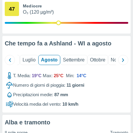
ioni
" o
Mediocre
47
tra
O₃ (120 µg/m³)
sui cookie
o sito
nostri
Che tempo fa a Ashland - WI a
agosto
mo il
te
Giugno
Luglio
Agosto
Settembre
Ottobre
Novembre
ento dei
re
T. Media:
19°C
Max:
25°C
Min:
14°C
ioni su
Numero di giorni di pioggia:
11
giorni
vo e/o
i,
Precipitazioni medie:
87 mm
 dati
er la
Velocità media del vento:
10 km/h
 della
à, creare
r la
Alba e tramonto
à
izzata,
Il sole sorge
Tramonto