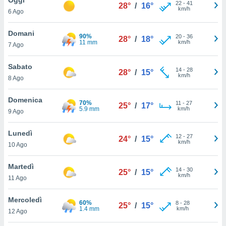
a", è
22
-
41
28°
/
16°
km/h
6 Ago
al sito
ettando
Domani
90%
20
-
36
28°
/
18°
zione di
11 mm
km/h
7 Ago
okie,
dei nostri
Sabato
14
-
28
che ci
28°
/
15°
km/h
8 Ago
no di
 e
e il
Domenica
70%
11
-
27
25°
/
17°
amento
5.9 mm
km/h
9 Ago
 Web,
i
Lunedì
12
-
27
re un
24°
/
15°
km/h
10 Ago
pecifico
arti la
Martedì
à o
14
-
30
25°
/
15°
km/h
i
11 Ago
zzati
 di esso.
Mercoledì
60%
8
-
28
sultare
25°
/
15°
1.4 mm
km/h
12 Ago
oni nella