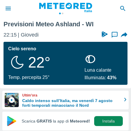
Previsioni Meteo Ashland - WI
tiva
rivacy
22:15
Giovedi
...
ti di
net
Cielo sereno
net)
22°
i
 da
nisti per
Luna calante
 che le
Temp. percepita 25°
Illuminata:
43%
ioni
iano di
È
Ultim’ora
Caldo intenso sull’Italia, ma venerdì 7 agosto
 a
forti temporali minacciano il Nord
ito Web
do le
opzioni:
Scarica
GRATIS
la app di
Meteored!
Installa
 i