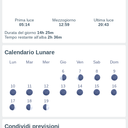
 profili
lezione
cità
izzata,
Prima luce
Mezzogiorno
Ultima luce
fili per
05:14
12:59
20:43
Durata del giorno
14h 25m
izzazione
Tempo restante all'alba
2h 36m
nuti,
 profili
Calendario Lunare
lezione
uti
Lun
Mar
Mer
Gio
Ven
Sab
Dom
zzati,
 le
6
7
8
9
ni degli
 misurare
zioni dei
10
11
12
13
14
15
16
,
ere il
17
18
19
so
he o la
ione di
enienti
Condividi previsioni
diverse,