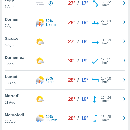
a", è
12
-
22
27°
/
17°
km/h
6 Ago
al sito
ettando
Domani
50%
27
-
54
28°
/
19°
zione di
1.7 mm
km/h
7 Ago
okie,
dei nostri
Sabato
14
-
29
che ci
27°
/
18°
km/h
8 Ago
no di
 e
e il
Domenica
12
-
31
30°
/
19°
amento
km/h
9 Ago
 Web,
i
Lunedì
80%
13
-
30
re un
28°
/
19°
8 mm
km/h
10 Ago
pecifico
arti la
Martedì
à o
10
-
24
28°
/
19°
km/h
i
11 Ago
zzati
 di esso.
Mercoledì
40%
13
-
28
sultare
28°
/
19°
0.2 mm
km/h
12 Ago
oni nella