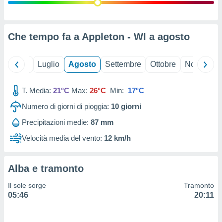
ioni
" o
tra
sui cookie
o sito
Che tempo fa a Appleton - WI a
agosto
nostri
Giugno
Luglio
Agosto
Settembre
Ottobre
Novembre
mo il
T. Media:
21°C
Max:
26°C
Min:
17°C
te
ento dei
Numero di giorni di pioggia:
10
giorni
Precipitazioni medie:
87 mm
re
ioni su
Velocità media del vento:
12 km/h
vo e/o
i,
 dati
Alba e tramonto
er la
 della
Il sole sorge
Tramonto
à, creare
05:46
20:11
r la
à
izzata,