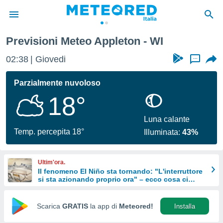
Previsioni Meteo Appleton - WI
tiva
rivacy
02:38
Giovedi
...
ti di
net
Parzialmente nuvoloso
net)
18°
i
 da
nisti per
Luna calante
 che le
Temp. percepita 18°
Illuminata:
43%
ioni
iano di
È
Ultim'ora.
Il fenomeno El Niño sta tornando: "L'interruttore
 a
si sta azionando proprio ora" – ecco cosa ci
ito Web
aspetta in inverno
do le
opzioni:
Scarica
GRATIS
la app di
Meteored!
Installa
 i