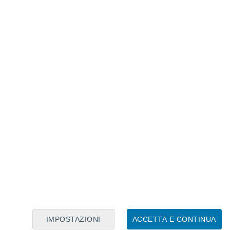
Calendario Lunare
Lun
Mar
Mer
Gio
Ven
Sab
Dom
8
9
10
11
12
13
14
15
16
17
18
19
20
21
IMPOSTAZIONI
ACCETTA E CONTINUA