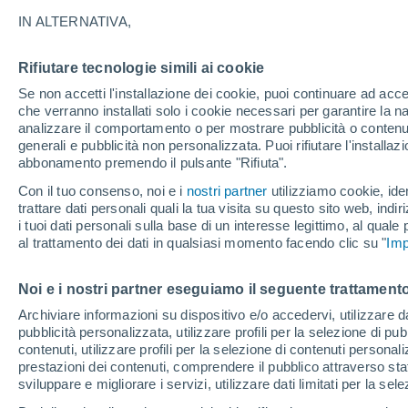
28°
IN ALTERNATIVA,
Rifiutare tecnologie simili ai cookie
Sud-oves
Se non accetti l'installazione dei cookie, puoi continuare ad acc
Temp. percepita 31°
4
-
12 km/
che verranno installati solo i cookie necessari per garantire la n
analizzare il comportamento o per mostrare pubblicità o contenut
generali e pubblicità non personalizzata. Puoi rifiutare l'install
abbonamento premendo il pulsante "Rifiuta".
Ultim'ora.
Ondata di calore fino a Ferragosto: rischia di
Con il tuo consenso, noi e i
nostri partner
utilizziamo cookie, iden
diventare eccezionale. Svolta solo a fine mes
trattare dati personali quali la tua visita su questo sito web, indiri
i tuoi dati personali sulla base di un interesse legittimo, al quale
Il Meteo 1 - 7
Attualità
Mappa della Temperatura
R
al trattamento dei dati in qualsiasi momento facendo clic su "
Imp
Noi e i nostri partner eseguiamo il seguente trattamento
Domenica
Lunedì
Sabato
Archiviare informazioni su dispositivo e/o accedervi, utilizzare dati
pubblicità personalizzata, utilizzare profili per la selezione di pu
16 Ago
17 Ago
15 Ago
contenuti, utilizzare profili per la selezione di contenuti personal
prestazioni dei contenuti, comprendere il pubblico attraverso stat
sviluppare e migliorare i servizi, utilizzare dati limitati per la sel