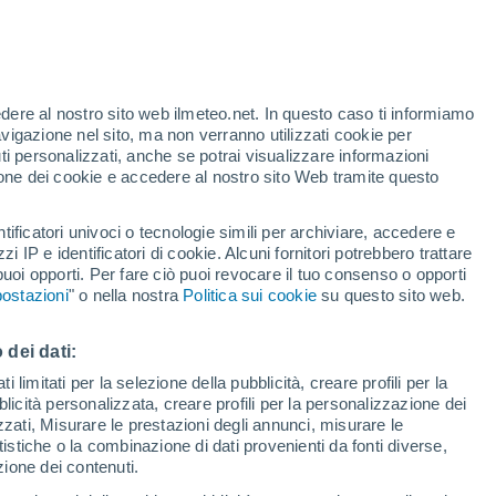
Allerta gialla
Allerta moderata per alte
temperature a Betlem oggi
t
edere al nostro sito web ilmeteo.net. In questo caso ti informiamo
h
avigazione nel sito, ma non verranno utilizzati cookie per
i personalizzati, anche se potrai visualizzare informazioni
azione dei cookie e accedere al nostro sito Web tramite questo
tificatori univoci o tecnologie simili per archiviare, accedere e
e?
zzi IP e identificatori di cookie. Alcuni fornitori potrebbero trattare
 puoi opporti. Per fare ciò puoi revocare il tuo consenso o opporti
adar di pioggia
Satelliti
Modelli
ostazioni
" o nella nostra
Politica sui cookie
su questo sito web.
 dei dati:
Martedì
Mercoledì
Giovedi
Venerdì
 limitati per la selezione della pubblicità, creare profili per la
bblicità personalizzata, creare profili per la personalizzazione dei
18 Ago
19 Ago
20 Ago
21 Ago
izzati, Misurare le prestazioni degli annunci, misurare le
istiche o la combinazione di dati provenienti da fonti diverse,
ezione dei contenuti.