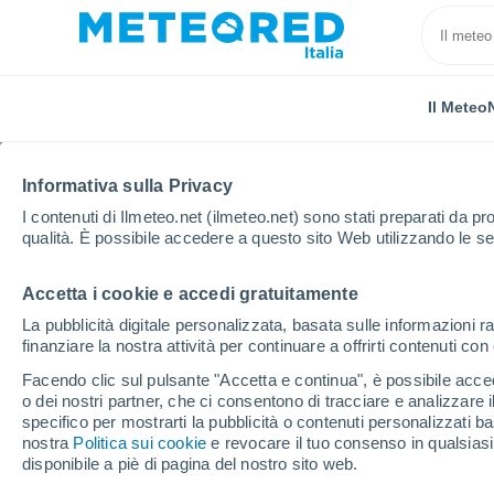
Il Meteo
Informativa sulla Privacy
I contenuti di Ilmeteo.net (ilmeteo.net) sono stati preparati da pro
qualità. È possibile accedere a questo sito Web utilizzando le se
Accetta i cookie e accedi gratuitamente
Home
Spagna
Isole Baleari
Betlem
Prossim
La pubblicità digitale personalizzata, basata sulle informazioni ra
finanziare la nostra attività per continuare a offrirti contenuti co
Previsioni Meteo Betlem
Facendo clic sul pulsante "Accetta e continua", è possibile accede
o dei nostri partner, che ci consentono di tracciare e analizzare
09:25
Sabato
specifico per mostrarti la pubblicità o contenuti personalizzati b
nostra
Politica sui cookie
e revocare il tuo consenso in qualsia
disponibile a piè di pagina del nostro sito web.
Sereno