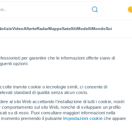
Notizie
Video
Allerte
Radar
Mappe
Satelliti
Modelli
Mondo
Sci
fessionisti per garantire che le informazioni offerte siano di
guenti opzioni:
a Settimana
ccolte tramite cookie o tecnologie simili, ci consente di
n elevati standard di qualità senza alcun costo.
 fra 8 - 14 giorni
re al sito Web accettando l'installazione di tutti i cookie, nostri
 il comportamento sul sito Web, nonché di sviluppare un profilo
...
asati su di esso. Puoi consultare maggiori informazioni nella
si momento premendo il pulsante
Impostazioni cookie
che appare
Per ora
Caldo umido afoso nelle
prossime ore