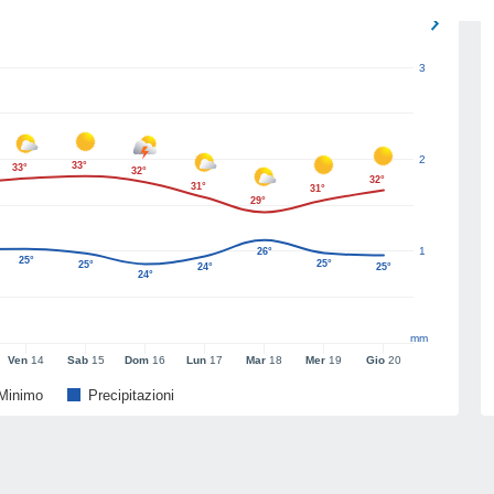
3
2
33°
33°
32°
32°
31°
31°
29°
1
26°
25°
25°
25°
24°
25°
24°
mm
Ven
14
Sab
15
Dom
16
Lun
17
Mar
18
Mer
19
Gio
20
Minimo
Precipitazioni