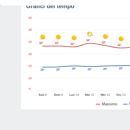
Grafici del tempo
45
40
34°
35
33°
33°
33°
33°
32°
30
25
25°
25°
25°
25°
25°
25°
20
°C
Sab
8
Dom
9
Lun
10
Mar
11
Mer
12
Gio
13
Massimo