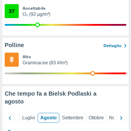
ioni
" o
Accettabile
tra
37
O₃ (92 µg/m³)
sui cookie
o sito
nostri
Polline
Dettaglio
mo il
te
Alto
ento dei
Graminacee (83 #/m³)
re
ioni su
vo e/o
i,
Che tempo fa a Bielsk Podlaski a
 dati
er la
agosto
 della
à, creare
r la
Giugno
Luglio
Agosto
Settembre
Ottobre
Novembre
à
izzata,