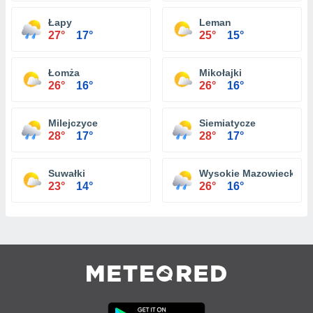
Łapy
Leman
27°
17°
25°
15°
Łomża
Mikołajki
26°
16°
26°
16°
Milejczyce
Siemiatycze
28°
17°
28°
17°
Suwałki
Wysokie Mazowieckie
23°
14°
26°
16°