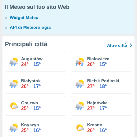
Il Meteo sul tuo sito Web
Widget Meteo
API di Meteorologia
Principali città
Altre città
Augustów
Białowieża
24°
15°
26°
15°
Białystok
Bielsk Podlaski
26°
17°
27°
18°
Grajewo
Hajnówka
25°
15°
27°
17°
Knyszyn
Krosno
25°
16°
26°
16°