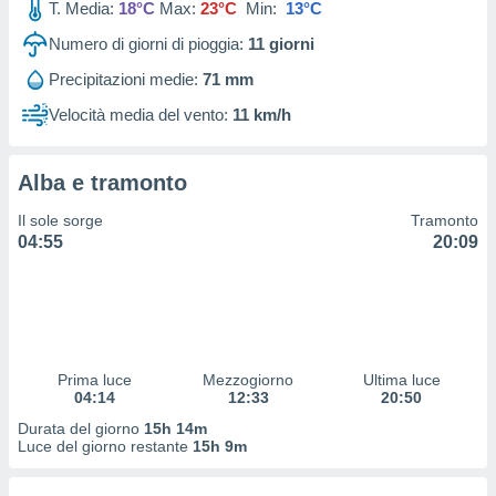
T. Media:
18°C
Max:
23°C
Min:
13°C
 profili
lezione
Numero di giorni di pioggia:
11
giorni
cità
izzata,
Precipitazioni medie:
71 mm
fili per
Velocità media del vento:
11 km/h
izzazione
nuti,
 profili
Alba e tramonto
lezione
Il sole sorge
Tramonto
uti
04:55
20:09
zzati,
 le
ni degli
 misurare
zioni dei
,
ere il
Prima luce
Mezzogiorno
Ultima luce
04:14
12:33
20:50
so
Durata del giorno
15h 14m
he o la
Luce del giorno restante
15h 9m
ione di
enienti
diverse,