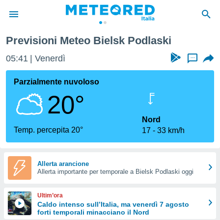
Previsioni Meteo Bielsk Podlaski
tiva
rivacy
05:41
Venerdì
...
ti di
net
Parzialmente nuvoloso
net)
20°
i
 da
nisti per
Nord
 che le
Temp. percepita 20°
17
33 km/h
ioni
iano di
È
Allerta arancione
 a
Allerta importante per temporale a Bielsk Podlaski oggi
ito Web
do le
Ultim’ora
opzioni:
Caldo intenso sull’Italia, ma venerdì 7 agosto
forti temporali minacciano il Nord
 i