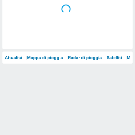
i nostri
artner
Attualità
Mappa di pioggia
Radar di pioggia
Satelliti
Mod