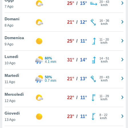
a", è
20
-
43
25°
/
15°
km/h
7 Ago
al sito
ettando
Domani
16
-
36
21°
/
12°
zione di
km/h
8 Ago
okie,
dei nostri
Domenica
11
-
20
che ci
25°
/
11°
km/h
9 Ago
no di
 e
e il
Lunedì
60%
14
-
51
31°
/
14°
amento
4.1 mm
km/h
10 Ago
 Web,
i
Martedì
50%
20
-
43
re un
21°
/
13°
0.7 mm
km/h
11 Ago
pecifico
arti la
Mercoledì
à o
11
-
29
22°
/
11°
km/h
i
12 Ago
zzati
 di esso.
Giovedi
8
-
22
sultare
23°
/
11°
km/h
13 Ago
oni nella