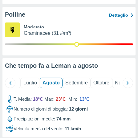
ioni
" o
tra
Polline
Dettaglio
sui cookie
o sito
Moderato
Graminacee (31 #/m³)
nostri
mo il
te
ento dei
Che tempo fa a Leman a
agosto
re
ioni su
Giugno
Luglio
Agosto
Settembre
Ottobre
Novembre
vo e/o
i,
T. Media:
18°C
Max:
23°C
Min:
13°C
 dati
er la
Numero di giorni di pioggia:
12
giorni
 della
à, creare
Precipitazioni medie:
74 mm
r la
Velocità media del vento:
11 km/h
à
izzata,