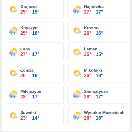
Grajewo
Hajnówka
25°
15°
27°
17°
Knyszyn
Krosno
25°
16°
26°
16°
Łapy
Leman
27°
17°
25°
15°
Łomża
Mikołajki
26°
16°
26°
16°
Milejczyce
Siemiatycze
28°
17°
28°
17°
Suwałki
Wysokie Mazowieckie
23°
14°
26°
16°