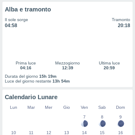
 profili
Alba e tramonto
lezione
cità
Il sole sorge
Tramonto
izzata,
04:58
20:18
fili per
izzazione
nuti,
 profili
lezione
uti
Prima luce
Mezzogiorno
Ultima luce
zzati,
04:16
12:39
20:59
 le
Durata del giorno
15h 19m
ni degli
Luce del giorno restante
13h 54m
 misurare
zioni dei
,
Calendario Lunare
ere il
Lun
Mar
Mer
Gio
Ven
Sab
Dom
so
7
8
9
he o la
ione di
enienti
10
11
12
13
14
15
16
diverse,