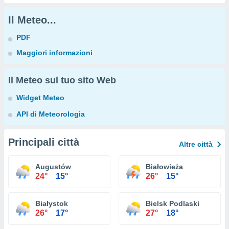
Il Meteo...
PDF
Maggiori informazioni
Il Meteo sul tuo sito Web
Widget Meteo
API di Meteorologia
Principali città
Altre città
Augustów
Białowieża
24°
15°
26°
15°
Białystok
Bielsk Podlaski
26°
17°
27°
18°